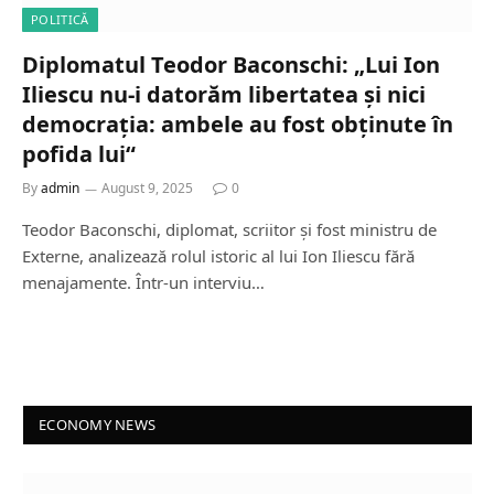
POLITICĂ
Diplomatul Teodor Baconschi: „Lui Ion
Iliescu nu-i datorăm libertatea și nici
democrația: ambele au fost obținute în
pofida lui“
By
admin
August 9, 2025
0
Teodor Baconschi, diplomat, scriitor și fost ministru de
Externe, analizează rolul istoric al lui Ion Iliescu fără
menajamente. Într-un interviu…
ECONOMY NEWS