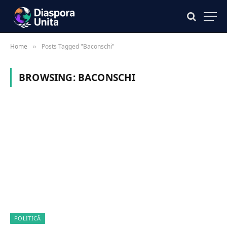
Home
Posts Tagged "Baconschi"
»
BROWSING:
BACONSCHI
POLITICĂ