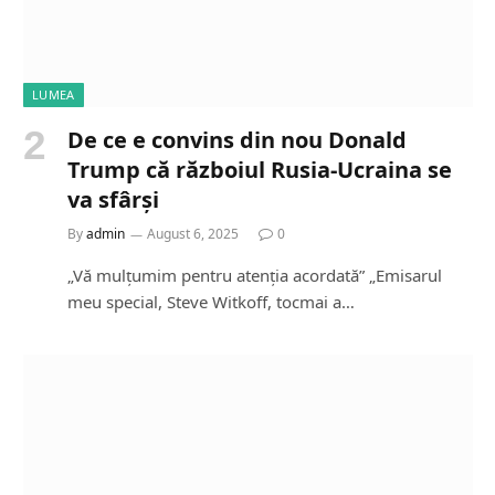
LUMEA
De ce e convins din nou Donald
Trump că războiul Rusia-Ucraina se
va sfârși
By
admin
August 6, 2025
0
„Vă mulțumim pentru atenția acordată” „Emisarul
meu special, Steve Witkoff, tocmai a…