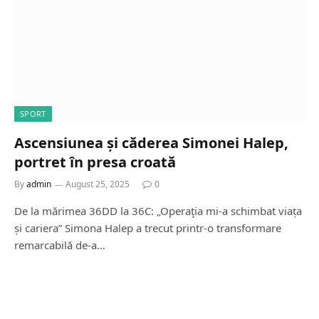
SPORT
Ascensiunea și căderea Simonei Halep,
portret în presa croată
By
admin
August 25, 2025
0
De la mărimea 36DD la 36C: „Operaţia mi-a schimbat viața
și cariera” Simona Halep a trecut printr-o transformare
remarcabilă de-a…