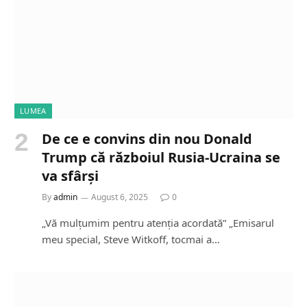
LUMEA
De ce e convins din nou Donald
Trump că războiul Rusia-Ucraina se
va sfârși
By
admin
August 6, 2025
0
„Vă mulțumim pentru atenția acordată” „Emisarul
meu special, Steve Witkoff, tocmai a…