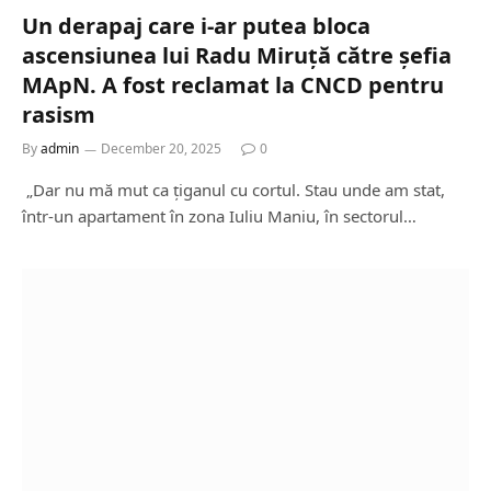
Un derapaj care i-ar putea bloca
ascensiunea lui Radu Miruță către șefia
MApN. A fost reclamat la CNCD pentru
rasism
By
admin
December 20, 2025
0
„Dar nu mă mut ca țiganul cu cortul. Stau unde am stat,
într-un apartament în zona Iuliu Maniu, în sectorul…