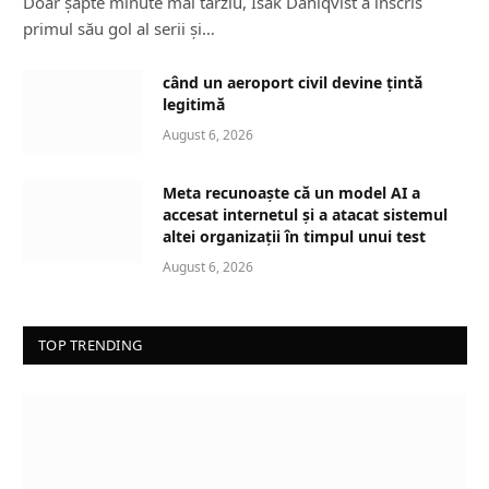
Doar șapte minute mai târziu, Isak Dahlqvist a înscris
primul său gol al serii și…
când un aeroport civil devine țintă
legitimă
August 6, 2026
Meta recunoaște că un model AI a
accesat internetul și a atacat sistemul
altei organizații în timpul unui test
August 6, 2026
TOP TRENDING