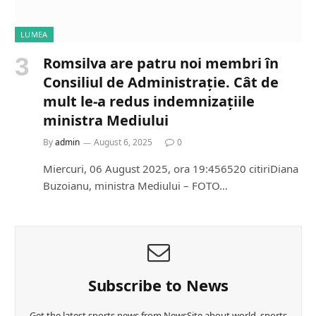
LUMEA
Romsilva are patru noi membri în
Consiliul de Administrație. Cât de
mult le-a redus indemnizațiile
ministra Mediului
By
admin
August 6, 2025
0
Miercuri, 06 August 2025, ora 19:456520 citiriDiana
Buzoianu, ministra Mediului – FOTO…
Subscribe to News
Get the latest sports news from NewsSite about world, sports