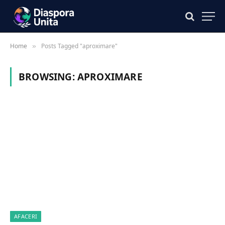
Home
Posts Tagged "aproximare"
»
BROWSING:
APROXIMARE
AFACERI