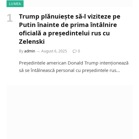
LUMEA
Trump plănuiește să-l viziteze pe
Putin înainte de prima întâlnire
oficială a președintelui rus cu
Zelenski
By
admin
August 6, 2025
0
Președintele american Donald Trump intenționează
să se întâlnească personal cu președintele rus…