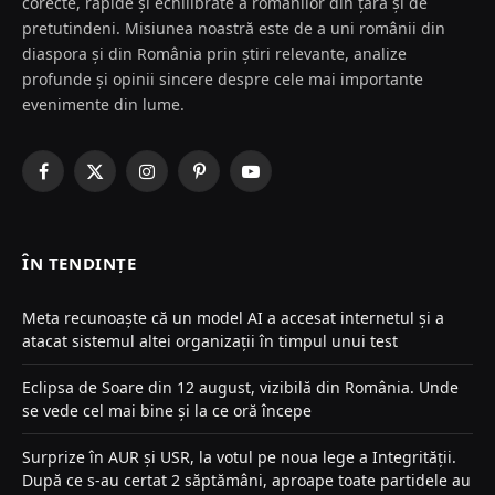
corecte, rapide și echilibrate a românilor din țară și de
pretutindeni. Misiunea noastră este de a uni românii din
diaspora și din România prin știri relevante, analize
profunde și opinii sincere despre cele mai importante
evenimente din lume.
Facebook
X
Instagram
Pinterest
YouTube
(Twitter)
ÎN TENDINȚE
Meta recunoaște că un model AI a accesat internetul și a
atacat sistemul altei organizații în timpul unui test
Eclipsa de Soare din 12 august, vizibilă din România. Unde
se vede cel mai bine și la ce oră începe
Surprize în AUR și USR, la votul pe noua lege a Integrității.
După ce s-au certat 2 săptămâni, aproape toate partidele au