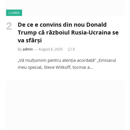
LUMEA
De ce e convins din nou Donald
Trump că războiul Rusia-Ucraina se
va sfârși
By
admin
August 6, 2025
0
„Vă mulțumim pentru atenția acordată” „Emisarul
meu special, Steve Witkoff, tocmai a…