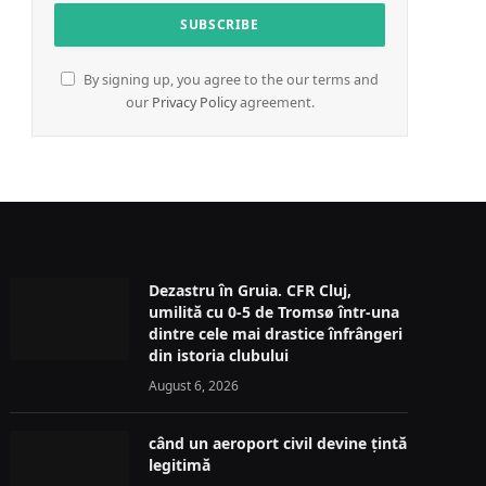
By signing up, you agree to the our terms and
our
Privacy Policy
agreement.
Dezastru în Gruia. CFR Cluj,
umilită cu 0-5 de Tromsø într-una
dintre cele mai drastice înfrângeri
din istoria clubului
August 6, 2026
când un aeroport civil devine țintă
legitimă