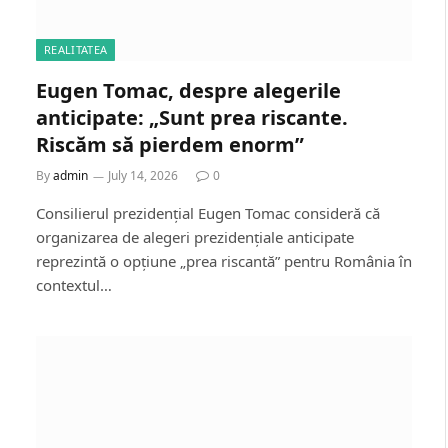
REALITATEA
Eugen Tomac, despre alegerile
anticipate: „Sunt prea riscante.
Riscăm să pierdem enorm”
By
admin
July 14, 2026
0
Consilierul prezidențial Eugen Tomac consideră că
organizarea de alegeri prezidențiale anticipate
reprezintă o opțiune „prea riscantă” pentru România în
contextul…