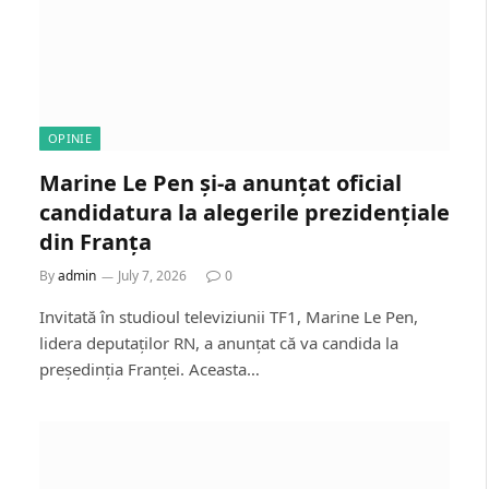
OPINIE
Marine Le Pen și-a anunțat oficial
candidatura la alegerile prezidențiale
din Franța
By
admin
July 7, 2026
0
Invitată în studioul televiziunii TF1, Marine Le Pen,
lidera deputaților RN, a anunțat că va candida la
președinția Franței. Aceasta…