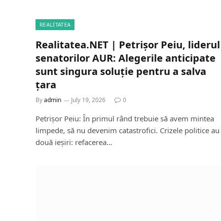
REALITATEA
Realitatea.NET | Petrișor Peiu, liderul
senatorilor AUR: Alegerile anticipate
sunt singura soluție pentru a salva
țara
By
admin
July 19, 2026
0
Petrișor Peiu: În primul rând trebuie să avem mintea
limpede, să nu devenim catastrofici. Crizele politice au
două ieșiri: refacerea…