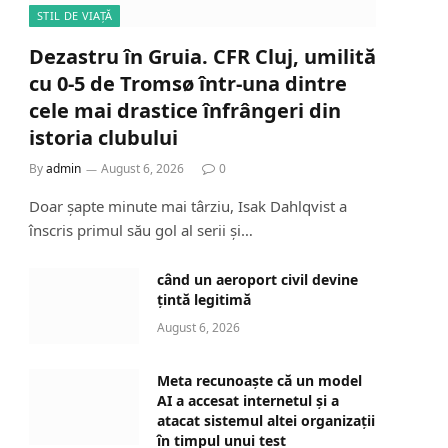
STIL DE VIAȚĂ
Dezastru în Gruia. CFR Cluj, umilită
cu 0-5 de Tromsø într-una dintre
cele mai drastice înfrângeri din
istoria clubului
By
admin
August 6, 2026
0
Doar șapte minute mai târziu, Isak Dahlqvist a
înscris primul său gol al serii și…
când un aeroport civil devine
țintă legitimă
August 6, 2026
Meta recunoaște că un model
AI a accesat internetul și a
atacat sistemul altei organizații
în timpul unui test