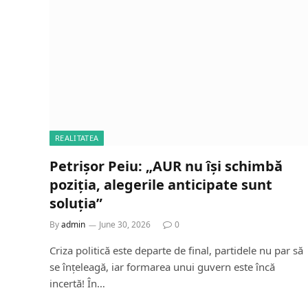
REALITATEA
Petrișor Peiu: „AUR nu își schimbă
poziția, alegerile anticipate sunt
soluția”
By
admin
June 30, 2026
0
Criza politică este departe de final, partidele nu par să
se înțeleagă, iar formarea unui guvern este încă
incertă! În…