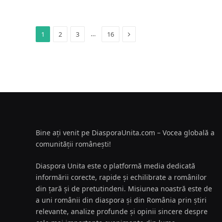
Next
…
1
2
3
16
Bine ați venit pe DiasporaUnita.com – Vocea globală a
comunității românești!
Diaspora Unita este o platformă media dedicată
informării corecte, rapide și echilibrate a românilor
din țară și de pretutindeni. Misiunea noastră este de
a uni românii din diaspora și din România prin știri
relevante, analize profunde și opinii sincere despre