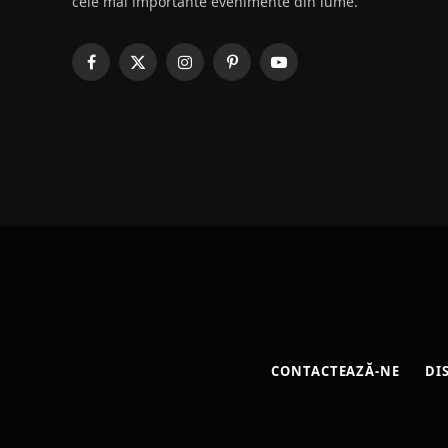
cele mai importante evenimente din lume.
Facebook
X
Instagram
Pinterest
YouTube
(Twitter)
CONTACTEAZĂ-NE
DI