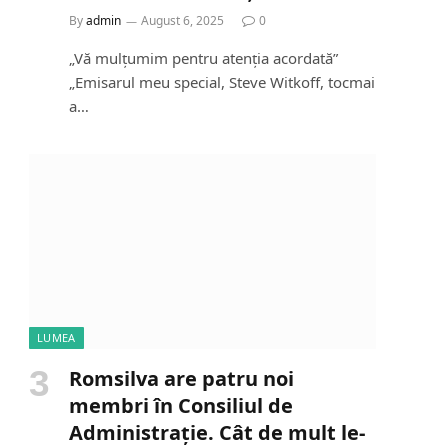
By
admin
August 6, 2025
0
„Vă mulțumim pentru atenția acordată”
„Emisarul meu special, Steve Witkoff, tocmai
a…
LUMEA
Romsilva are patru noi
membri în Consiliul de
Administrație. Cât de mult le-