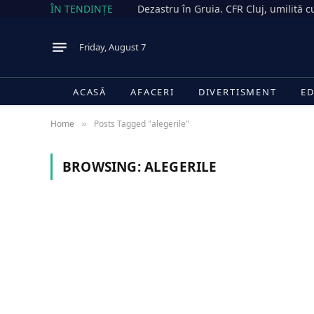
ÎN TENDINȚE
Friday, August 7
ACASĂ
AFACERI
DIVERTISMENT
ED
Home
Posts Tagged "alegerile"
»
BROWSING:
ALEGERILE