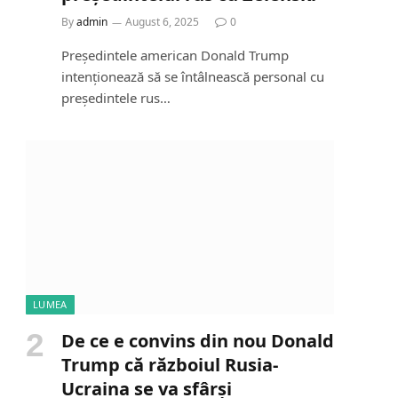
By
admin
August 6, 2025
0
Președintele american Donald Trump
intenționează să se întâlnească personal cu
președintele rus…
LUMEA
De ce e convins din nou Donald
Trump că războiul Rusia-
Ucraina se va sfârși