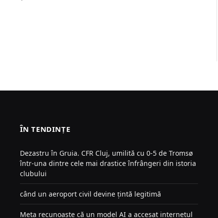
ÎN TENDINȚE
Dezastru în Gruia. CFR Cluj, umilită cu 0-5 de Tromsø
într-una dintre cele mai drastice înfrângeri din istoria
clubului
când un aeroport civil devine țintă legitimă
Meta recunoaște că un model AI a accesat internetul