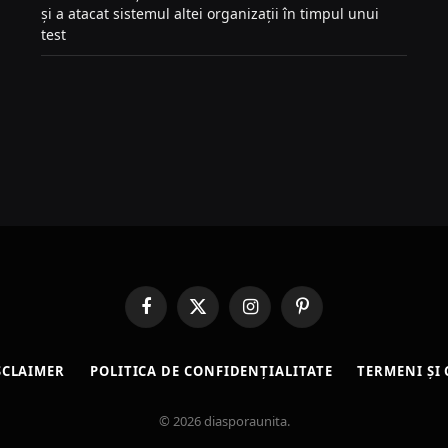
și a atacat sistemul altei organizații în timpul unui
test
Facebook
X
Instagram
Pinterest
(Twitter)
SCLAIMER
POLITICA DE CONFIDENȚIALITATE
TERMENI ȘI 
© 2026 diasporaunita.