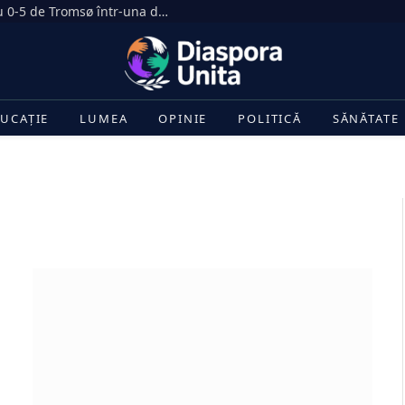
Dezastru în Gruia. CFR Cluj, umilită cu 0-5 de Tromsø într-una dintre cele mai drastice înfrângeri din istoria clubului
UCAȚIE
LUMEA
OPINIE
POLITICĂ
SĂNĂTATE