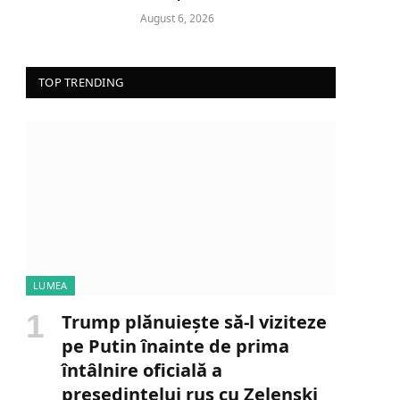
August 6, 2026
TOP TRENDING
LUMEA
Trump plănuiește să-l viziteze
pe Putin înainte de prima
întâlnire oficială a
președintelui rus cu Zelenski