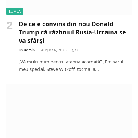
LUMEA
De ce e convins din nou Donald
Trump că războiul Rusia-Ucraina se
va sfârși
By
admin
August 6, 2025
0
„Vă mulțumim pentru atenția acordată” „Emisarul
meu special, Steve Witkoff, tocmai a…