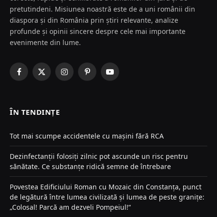
pretutindeni. Misiunea noastră este de a uni românii din
diaspora și din România prin știri relevante, analize
profunde și opinii sincere despre cele mai importante
evenimente din lume.
Facebook
X
Instagram
Pinterest
YouTube
(Twitter)
ÎN TENDINȚE
Tot mai scumpe accidentele cu mașini fără RCA
Dezinfectanții folosiți zilnic pot ascunde un risc pentru
sănătate. Ce substanțe ridică semne de întrebare
Povestea Edificiului Roman cu Mozaic din Constanța, punct
de legătură între lumea civilizată și lumea de peste granițe:
„Colosal! Parcă am dezveli Pompeiul!“