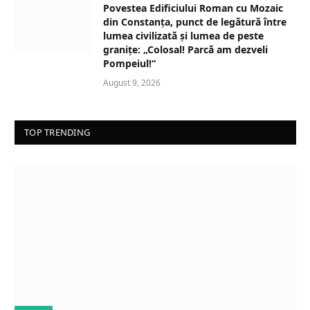
Povestea Edificiului Roman cu Mozaic
din Constanța, punct de legătură între
lumea civilizată și lumea de peste
granițe: „Colosal! Parcă am dezveli
Pompeiul!“
August 9, 2026
TOP TRENDING