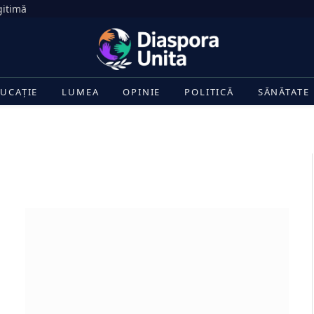
gitimă
UCAȚIE
LUMEA
OPINIE
POLITICĂ
SĂNĂTATE