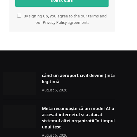
By signing up, you agree to the our terms and
our
Privacy Policy
agreement.
când un aeroport civil devine țintă
legitimă
August 6, 2026
Meta recunoaște că un model AI a
accesat internetul și a atacat
sistemul altei organizații în timpul
unui test
August 6, 2026