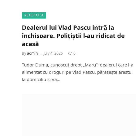
REALITATEA
Dealerul lui Vlad Pascu intră la
închisoare. Polițiștii l-au ridicat de
acasă
By
admin
July 4, 2026
0
Tudor Duma, cunoscut drept „Maru”, dealerul care l-a
alimentat cu droguri pe Vlad Pascu, părăsește arestul
la domiciliu și va…