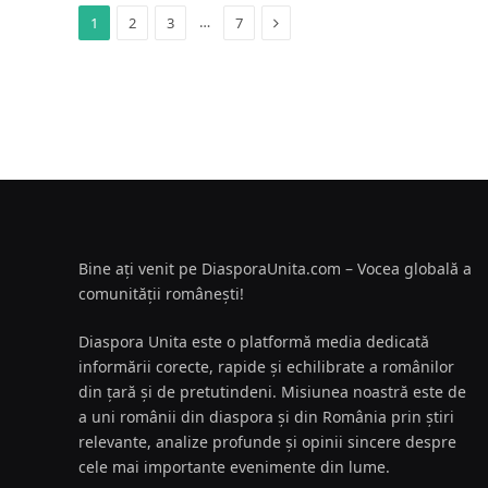
Next
…
1
2
3
7
Bine ați venit pe DiasporaUnita.com – Vocea globală a
comunității românești!
Diaspora Unita este o platformă media dedicată
informării corecte, rapide și echilibrate a românilor
din țară și de pretutindeni. Misiunea noastră este de
a uni românii din diaspora și din România prin știri
relevante, analize profunde și opinii sincere despre
cele mai importante evenimente din lume.