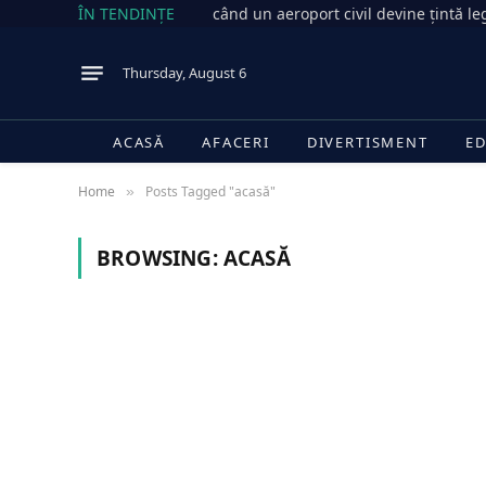
ÎN TENDINȚE
când un aeroport civil devine țintă le
Thursday, August 6
ACASĂ
AFACERI
DIVERTISMENT
ED
Home
Posts Tagged "acasă"
»
BROWSING:
ACASĂ