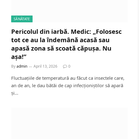
SĂNĂTATE
Pericolul din iarbă. Medic: „Folosesc
tot ce au la îndemână acasă sau
apasă zona să scoată căpușa. Nu
așa!”
By
admin
April 13, 2026
0
Fluctuațiile de temperatură au făcut ca insectele care,
an de an, le dau bătăi de cap infecționiștilor să apară
și…