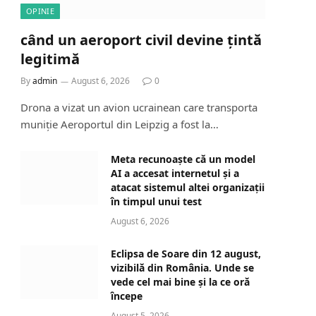
OPINIE
când un aeroport civil devine țintă
legitimă
By
admin
August 6, 2026
0
Drona a vizat un avion ucrainean care transporta
muniție Aeroportul din Leipzig a fost la…
Meta recunoaște că un model
AI a accesat internetul și a
atacat sistemul altei organizații
în timpul unui test
August 6, 2026
Eclipsa de Soare din 12 august,
vizibilă din România. Unde se
vede cel mai bine și la ce oră
începe
August 5, 2026