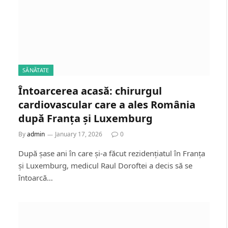
SĂNĂTATE
Întoarcerea acasă: chirurgul
cardiovascular care a ales România
după Franța și Luxemburg
By
admin
January 17, 2026
0
După șase ani în care și-a făcut rezidențiatul în Franța
și Luxemburg, medicul Raul Doroftei a decis să se
întoarcă…