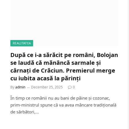
REALITATEA
După ce i-a sărăcit pe români, Bolojan
se laudă că mănâncă sarmale și
cârnați de Crăciun. Premierul merge
cu iubita acasă la părinți
By
admin
December 25, 2025
0
În timp ce românii nu au bani de pâine și cozonac,
prim-ministrul spune că va avea mâncare tradițională
de sărbători,…