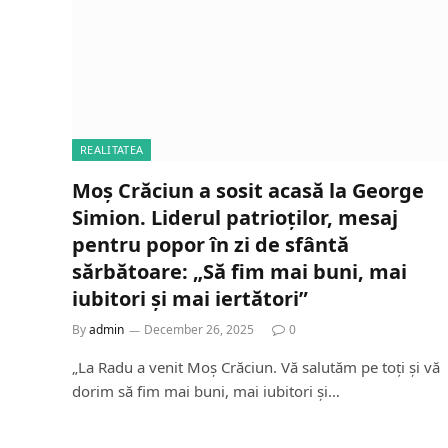
REALITATEA
Moș Crăciun a sosit acasă la George
Simion. Liderul patrioților, mesaj
pentru popor în zi de sfântă
sărbătoare: „Să fim mai buni, mai
iubitori și mai iertători”
By
admin
December 26, 2025
0
„La Radu a venit Moș Crăciun. Vă salutăm pe toți și vă
dorim să fim mai buni, mai iubitori și…