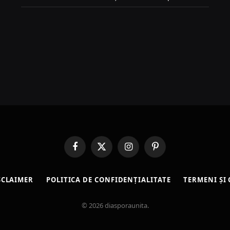
Facebook
X
Instagram
Pinterest
(Twitter)
SCLAIMER
POLITICA DE CONFIDENȚIALITATE
TERMENI ȘI 
© 2026 diasporaunita.