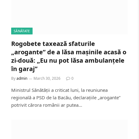
SĂNĂTATE
Rogobete taxează sfaturile
„arogante” de a lăsa mașinile acasă o
zi-două: „Eu nu pot lăsa ambulanțele
în garaj”
By
admin
March 30, 2026
0
Ministrul Sănătății a criticat luni, la reuniunea
regională a PSD de la Bacău, declarațiile „arogante”
potrivit cărora românii ar putea…