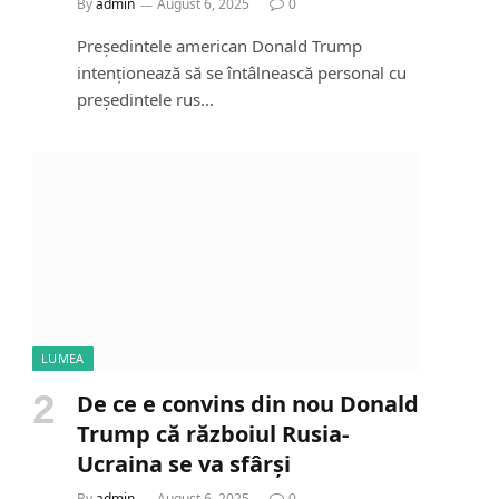
By
admin
August 6, 2025
0
Președintele american Donald Trump
intenționează să se întâlnească personal cu
președintele rus…
LUMEA
De ce e convins din nou Donald
Trump că războiul Rusia-
Ucraina se va sfârși
By
admin
August 6, 2025
0