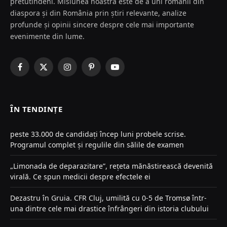
pretutindeni. Misiunea noastră este de a uni românii din
diaspora și din România prin știri relevante, analize
profunde și opinii sincere despre cele mai importante
evenimente din lume.
Facebook
X
Instagram
Pinterest
YouTube
(Twitter)
ÎN TENDINȚE
peste 33.000 de candidați încep luni probele scrise.
Programul complet și regulile din sălile de examen
„Limonada de deparazitare”, rețeta mănăstirească devenită
virală. Ce spun medicii despre efectele ei
Dezastru în Gruia. CFR Cluj, umilită cu 0-5 de Tromsø într-
una dintre cele mai drastice înfrângeri din istoria clubului