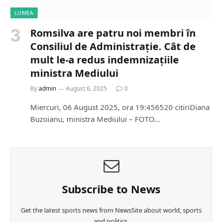
LUMEA
Romsilva are patru noi membri în
Consiliul de Administrație. Cât de
mult le-a redus indemnizațiile
ministra Mediului
By
admin
August 6, 2025
0
Miercuri, 06 August 2025, ora 19:456520 citiriDiana
Buzoianu, ministra Mediului – FOTO…
Subscribe to News
Get the latest sports news from NewsSite about world, sports
and politics.