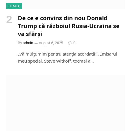
LUMEA
De ce e convins din nou Donald
Trump că războiul Rusia-Ucraina se
va sfârși
By
admin
August 6, 2025
0
„Vă mulțumim pentru atenția acordată” „Emisarul
meu special, Steve Witkoff, tocmai a…