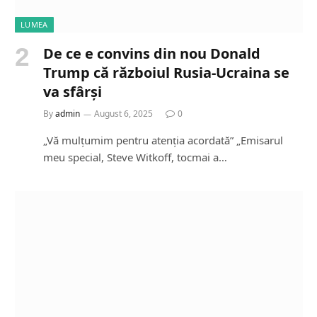
LUMEA
De ce e convins din nou Donald
Trump că războiul Rusia-Ucraina se
va sfârși
By
admin
August 6, 2025
0
„Vă mulțumim pentru atenția acordată” „Emisarul
meu special, Steve Witkoff, tocmai a…