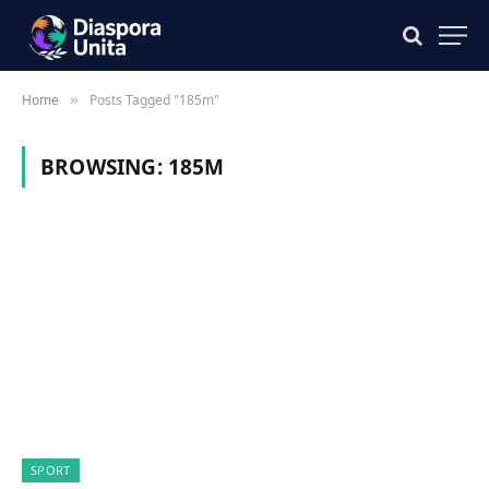
Home
Posts Tagged "185m"
»
BROWSING:
185M
SPORT