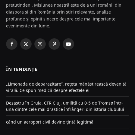
pretutindeni. Misiunea noastră este de a uni românii din
diaspora și din România prin știri relevante, analize
profunde și opinii sincere despre cele mai importante
evenimente din lume.
Facebook
X
Instagram
Pinterest
YouTube
(Twitter)
ÎN TENDINȚE
„Limonada de deparazitare”, rețeta mănăstirească devenită
virală. Ce spun medicii despre efectele ei
Dezastru în Gruia. CFR Cluj, umilită cu 0-5 de Tromsø într-
una dintre cele mai drastice înfrângeri din istoria clubului
când un aeroport civil devine țintă legitimă