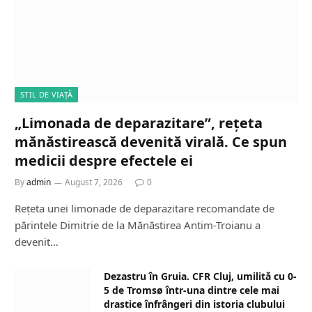
STIL DE VIAȚĂ
„Limonada de deparazitare”, rețeta
mănăstirească devenită virală. Ce spun
medicii despre efectele ei
By
admin
August 7, 2026
0
Rețeta unei limonade de deparazitare recomandate de
părintele Dimitrie de la Mănăstirea Antim-Troianu a
devenit…
Dezastru în Gruia. CFR Cluj, umilită cu 0-
5 de Tromsø într-una dintre cele mai
drastice înfrângeri din istoria clubului