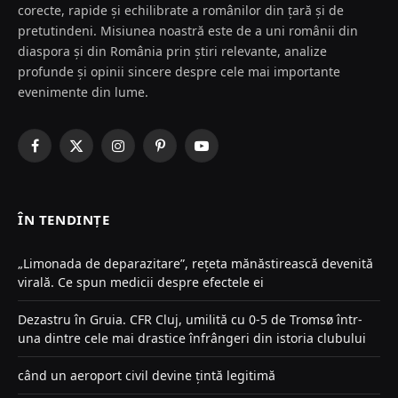
corecte, rapide și echilibrate a românilor din țară și de
pretutindeni. Misiunea noastră este de a uni românii din
diaspora și din România prin știri relevante, analize
profunde și opinii sincere despre cele mai importante
evenimente din lume.
Facebook
X
Instagram
Pinterest
YouTube
(Twitter)
ÎN TENDINȚE
„Limonada de deparazitare”, rețeta mănăstirească devenită
virală. Ce spun medicii despre efectele ei
Dezastru în Gruia. CFR Cluj, umilită cu 0-5 de Tromsø într-
una dintre cele mai drastice înfrângeri din istoria clubului
când un aeroport civil devine țintă legitimă