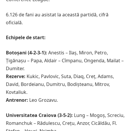
6.126 de fani au asistat la această partidă, cifră
oficială.
Echipele de start:
Botoșani (4-2-3-1):
Anestis – Ilaș, Miron, Petro,
Țigănașu – Papa, Aldair – Cîmpanu, Ongenda, Mailat –
Dumiter.
Rezerve:
Kukic, Pavlovic, Suta, Diaq, Creț, Adams,
David, Bordeianu, Dumitru, Bodișteanu, Mitrov,
Kovtaliuk.
Antrenor:
Leo Grozavu.
Universitatea Craiova (3-5-2):
Lung – Mogoș, Screciu,
Romanchuk – Rădulescu, Crețu, Anzor, Cicâldău, Fl.
Ștefan – Houri, Nsimba.