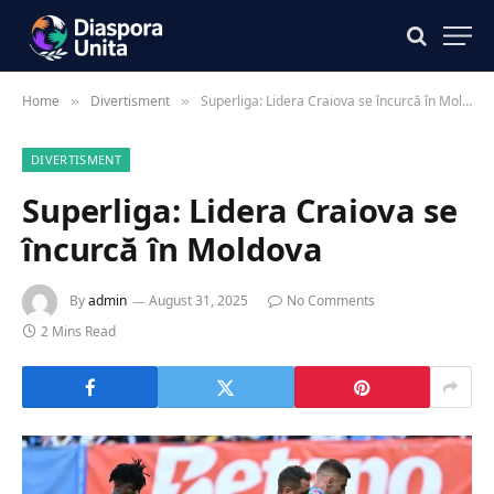
Home
Divertisment
Superliga: Lidera Craiova se încurcă în Moldova
»
»
DIVERTISMENT
Superliga: Lidera Craiova se
încurcă în Moldova
By
admin
August 31, 2025
No Comments
2 Mins Read