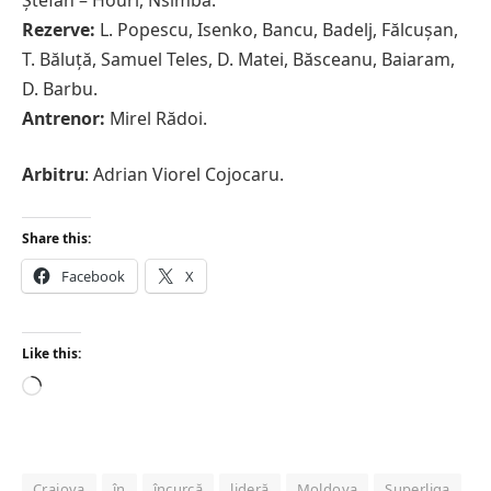
Rezerve:
L. Popescu, Isenko, Bancu, Badelj, Fălcușan,
T. Băluță, Samuel Teles, D. Matei, Băsceanu, Baiaram,
D. Barbu.
Antrenor:
Mirel Rădoi.
Arbitru
: Adrian Viorel Cojocaru.
Share this:
Facebook
X
Like this:
Loading…
Craiova
în
încurcă
lideră
Moldova
Superliga