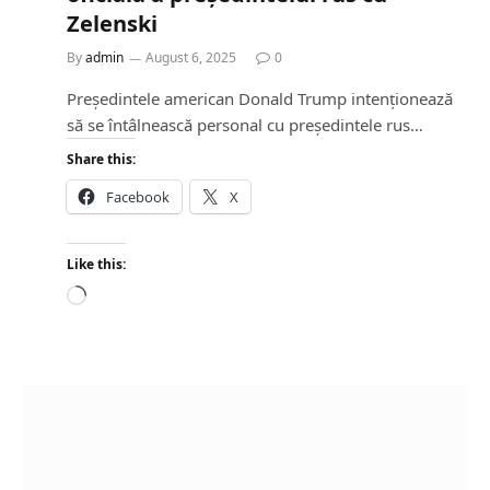
Zelenski
By
admin
August 6, 2025
0
Președintele american Donald Trump intenționează
să se întâlnească personal cu președintele rus…
Share this:
Facebook
X
Like this:
L
o
a
d
i
n
g
…