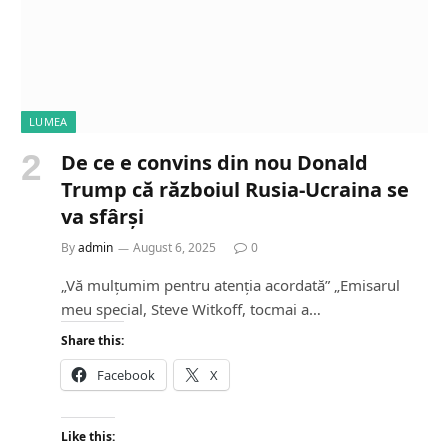
LUMEA
De ce e convins din nou Donald
Trump că războiul Rusia-Ucraina se
va sfârși
By
admin
August 6, 2025
0
„Vă mulțumim pentru atenția acordată” „Emisarul
meu special, Steve Witkoff, tocmai a…
Share this:
Facebook
X
Like this: