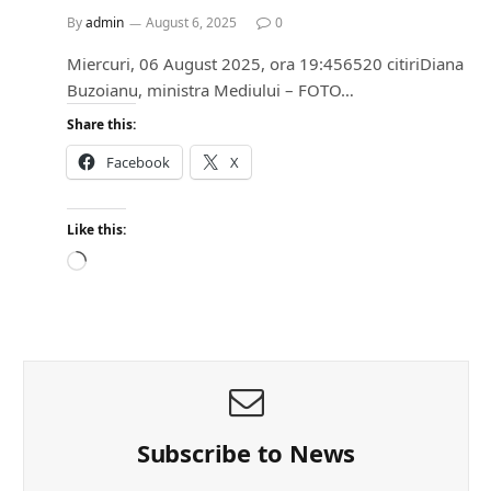
By
admin
August 6, 2025
0
Miercuri, 06 August 2025, ora 19:456520 citiriDiana
Buzoianu, ministra Mediului – FOTO…
Share this:
Facebook
X
Like this:
L
o
a
d
i
n
g
…
Subscribe to News