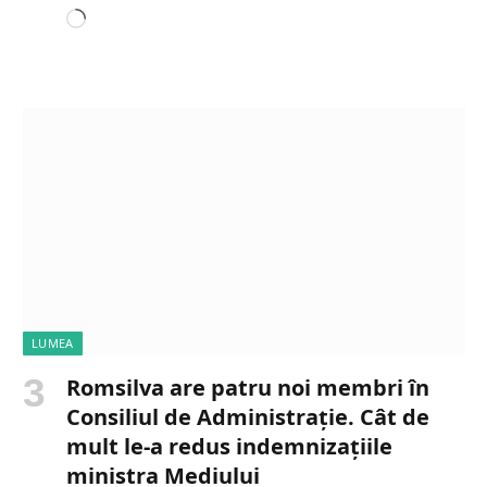
L
o
a
d
i
n
g
…
LUMEA
Romsilva are patru noi membri în
Consiliul de Administrație. Cât de
mult le-a redus indemnizațiile
ministra Mediului