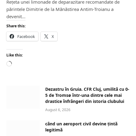
Rețeta unei limonade de deparazitare recomandate de
părintele Dimitrie de la Mănăstirea Antim-Troianu a
devenit…
Share this:
Facebook
X
Like this:
L
o
a
d
Dezastru în Gruia. CFR Cluj, umilită cu 0-
i
5 de Tromsø într-una dintre cele mai
n
drastice înfrângeri din istoria clubului
g
August 6, 2026
…
când un aeroport civil devine țintă
legitimă