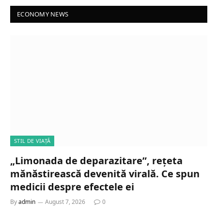
ECONOMY NEWS
STIL DE VIAȚĂ
„Limonada de deparazitare”, rețeta
mănăstirească devenită virală. Ce spun
medicii despre efectele ei
By
admin
August 7, 2026
0