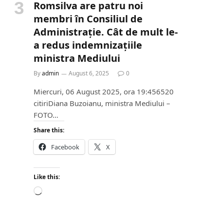
Romsilva are patru noi
membri în Consiliul de
Administrație. Cât de mult le-
a redus indemnizațiile
ministra Mediului
By
admin
August 6, 2025
0
Miercuri, 06 August 2025, ora 19:456520
citiriDiana Buzoianu, ministra Mediului –
FOTO…
Share this:
Facebook
X
Like this:
L
o
a