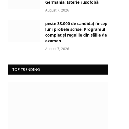
n
Germania: Isterie rusofobă
g
August 7, 2026
…
peste 33.000 de candidați încep
luni probele scrise. Programul
complet și regulile din sălile de
examen
August 7, 2026
TOP TRENDING