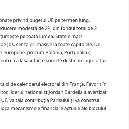
sionate privind bugetul UE pe termen lung.
 reducere modestă de 2% din fondul total de 2
ulțumește pe toată lumea. Statele mari
de Jos, cer tăieri masive la toate capitolele. De
duri europene, precum Polonia, Portugalia și
entru că lasă intacte sumele destinate agriculturii
tă și de calendarul electoral din Franța. Favorit în
tor, liderul naționalist Jordan Bardella a avertizat
E, va tăia contribuția Parisului și va construi
bloca mecanismele financiare actuale ale blocului