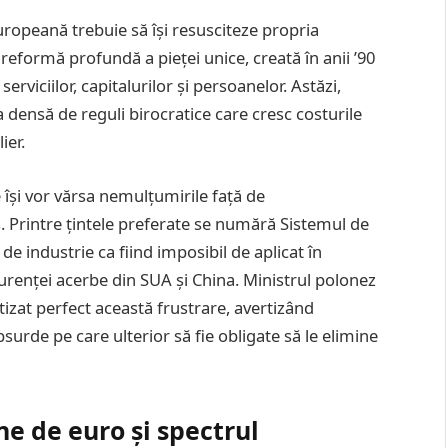
uropeană trebuie să își resusciteze propria
 reformă profundă a pieței unice, creată în anii ’90
serviciilor, capitalurilor și persoanelor. Astăzi,
 densă de reguli birocratice care cresc costurile
ier.
e își vor vărsa nemulțumirile față de
s. Printre țintele preferate se numără Sistemul de
de industrie ca fiind imposibil de aplicat în
curenței acerbe din SUA și China. Ministrul polonez
izat perfect această frustrare, avertizând
surde pe care ulterior să fie obligate să le elimine
ne de euro și spectrul