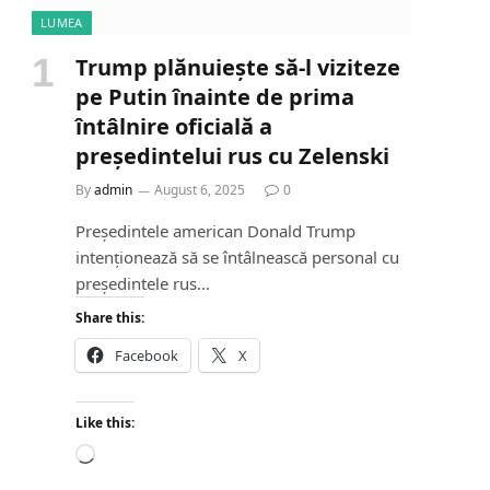
LUMEA
Trump plănuiește să-l viziteze
pe Putin înainte de prima
întâlnire oficială a
președintelui rus cu Zelenski
By
admin
August 6, 2025
0
Președintele american Donald Trump
intenționează să se întâlnească personal cu
președintele rus…
Share this:
Facebook
X
Like this:
L
o