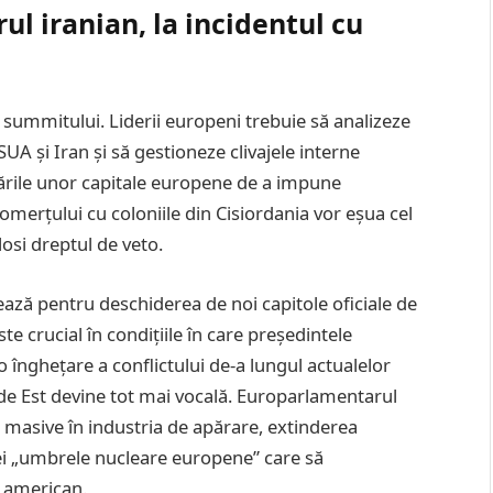
ul iranian, la incidentul cu
summitului. Liderii europeni trebuie să analizeze
UA și Iran și să gestioneze clivajele interne
rcările unor capitale europene de a impune
 comerțului cu coloniile din Cisiordania vor eșua cel
losi dreptul de veto.
sează pentru deschiderea de noi capitole oficiale de
 crucial în condițiile în care președintele
nghețare a conflictului de-a lungul actualelor
i de Est devine tot mai vocală. Europarlamentarul
ii masive în industria de apărare, extinderea
ei „umbrele nucleare europene” care să
i american.