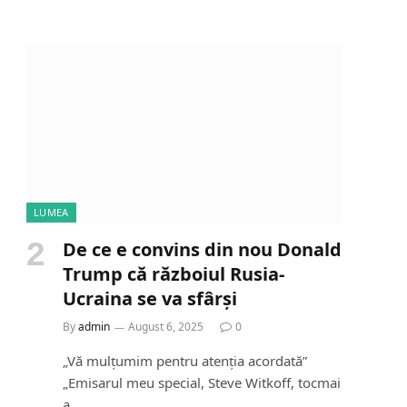
a
d
i
n
g
…
LUMEA
De ce e convins din nou Donald
Trump că războiul Rusia-
Ucraina se va sfârși
By
admin
August 6, 2025
0
„Vă mulțumim pentru atenția acordată”
„Emisarul meu special, Steve Witkoff, tocmai
a…