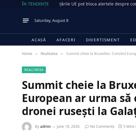
ÎN TENDINȚE
țările UE pot bloca alertele despre con
Saturday, August 8
ACASĂ
AFACERI
DIVERTISMENT
ED
Home
Realitatea
Summit cheie la Bruxelles: Consiliul Eur
»
»
REALITATEA
Summit cheie la Bruxe
European ar urma să
dronei rusești la Gala
By
admin
June 18, 2026
No Comments
5 Mins