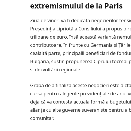
extremismului de la Paris
Ziua de vineri va fi dedicată negocierilor ten
Președinția cipriotă a Consiliului a propus o
trilioane de euro, însă această variantă nem
contributoare, în frunte cu Germania și Țările 
cealaltă parte, principalii beneficiari de fon
Bulgaria, susțin propunerea Ciprului tocmai p
și dezvoltării regionale.
Graba de a finaliza aceste negocieri este dicta
cursa pentru alegerile prezidențiale de anul vii
deja că va contesta actuala formă a bugetului U
alianțe cu alte guverne suveraniste pentru a 
comunitar.