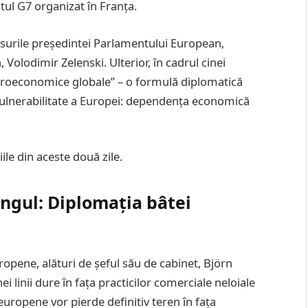
tul G7 organizat în Franța.
ursurile președintei Parlamentului European,
 Volodimir Zelenski. Ulterior, în cadrul cinei
macroeconomice globale” – o formulă diplomatică
vulnerabilitate a Europei: dependența economică
ile din aceste două zile.
ingul: Diplomația bâtei
opene, alături de șeful său de cabinet, Björn
 linii dure în fața practicilor comerciale neloiale
 europene vor pierde definitiv teren în fața