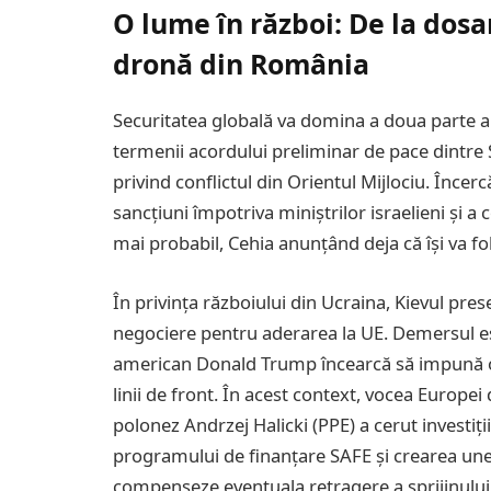
O lume în război: De la dosar
dronă din România
Securitatea globală va domina a doua parte a 
termenii acordului preliminar de pace dintre S
privind conflictul din Orientul Mijlociu. Înce
sancțiuni împotriva miniștrilor israelieni și a
mai probabil, Cehia anunțând deja că își va fo
În privința războiului din Ucraina, Kievul pre
negociere pentru aderarea la UE. Demersul este
american Donald Trump încearcă să impună o î
linii de front. În acest context, vocea Europe
polonez Andrzej Halicki (PPE) a cerut investiț
programului de finanțare SAFE și crearea un
compenseze eventuala retragere a sprijinulu