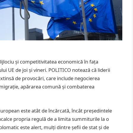
Mijlociu și competitivitatea economică în fața
ui UE de joi și vineri. POLITICO notează că liderii
extinsă de provocări, care include negocierea
 migrație, apărarea comună și combaterea
 European este atât de încărcată, încât președintele
 încalce propria regulă de a limita summiturile la o
plomatic este alert, mulți dintre șefii de stat și de