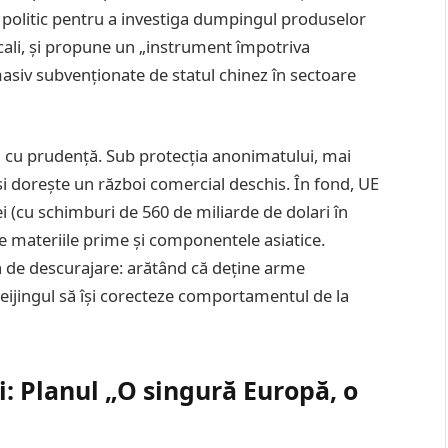
n politic pentru a investiga dumpingul produselor
ocali, și propune un „instrument împotriva
asiv subvenționate de statul chinez în sectoare
ză cu prudență. Sub protecția anonimatului, mai
i dorește un război comercial deschis. În fond, UE
 (cu schimburi de 560 de miliarde de dolari în
e materiile prime și componentele asiatice.
a de descurajare: arătând că deține arme
eijingul să își corecteze comportamentul de la
: Planul „O singură Europă, o