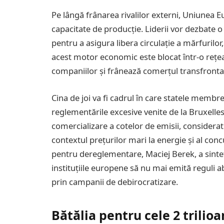
Pe lângă frânarea rivalilor externi, Uniunea E
capacitate de producție. Liderii vor dezbate o
pentru a asigura libera circulație a mărfurilor, 
acest motor economic este blocat într-o rețea
companiilor și frânează comerțul transfrontal
Cina de joi va fi cadrul în care statele membr
reglementările excesive venite de la Bruxelle
comercializare a cotelor de emisii, considerat 
contextul prețurilor mari la energie și al con
pentru dereglementare, Maciej Berek, a sintet
instituțiile europene să nu mai emită reguli ab
prin campanii de debirocratizare.
Bătălia pentru cele 2 trilioa