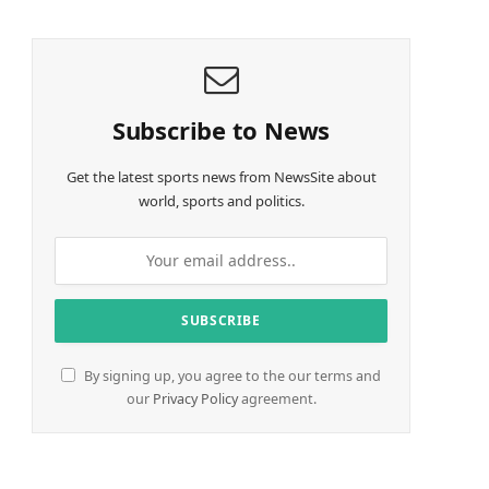
d
i
n
g
…
Subscribe to News
Get the latest sports news from NewsSite about
world, sports and politics.
By signing up, you agree to the our terms and
our
Privacy Policy
agreement.