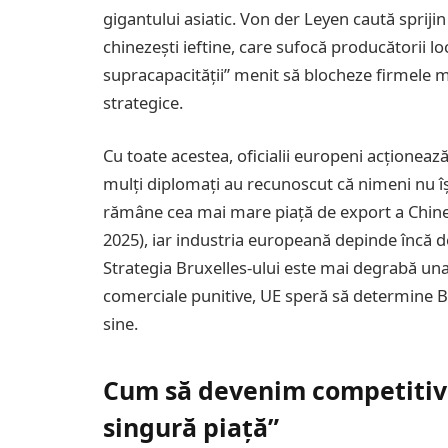
gigantului asiatic. Von der Leyen caută spriji
chinezești ieftine, care sufocă producătorii l
supracapacității” menit să blocheze firmele m
strategice.
Cu toate acestea, oficialii europeni acționea
mulți diplomați au recunoscut că nimeni nu îș
rămâne cea mai mare piață de export a Chinei
2025), iar industria europeană depinde încă d
Strategia Bruxelles-ului este mai degrabă un
comerciale punitive, UE speră să determine B
sine.
Cum să devenim competitivi
singură piață”