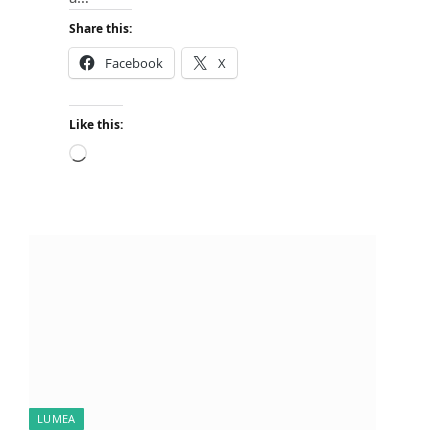
Share this:
Facebook
X
Like this:
L
o
a
d
i
n
g
…
LUMEA