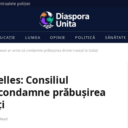
troalele poliției
UCAȚIE
LUMEA
OPINIE
POLITICĂ
SĂNĂTATE
opean ar urma să condamne prăbușirea dronei rusești la Galați
lles: Consiliul
 condamne prăbușirea
ți
 Read