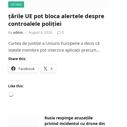
OPINIE
țările UE pot bloca alertele despre
controalele poliției
By
admin
August 8, 2026
0
Curtea de Justiție a Uniunii Europene a decis că
statele membre pot interzice aplicații precum…
Share this:
Facebook
X
Like this:
L
o
a
d
Rusia respinge acuzațiile
i
privind incidentul cu drone din