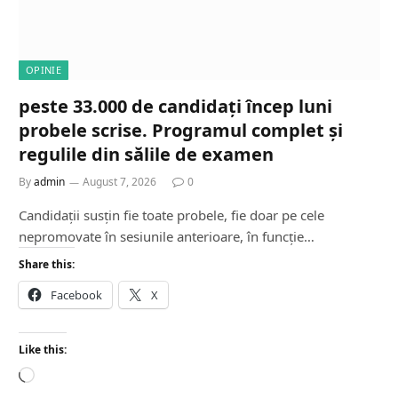
OPINIE
peste 33.000 de candidați încep luni
probele scrise. Programul complet și
regulile din sălile de examen
By
admin
August 7, 2026
0
Candidații susțin fie toate probele, fie doar pe cele
nepromovate în sesiunile anterioare, în funcție…
Share this:
Facebook
X
Like this:
L