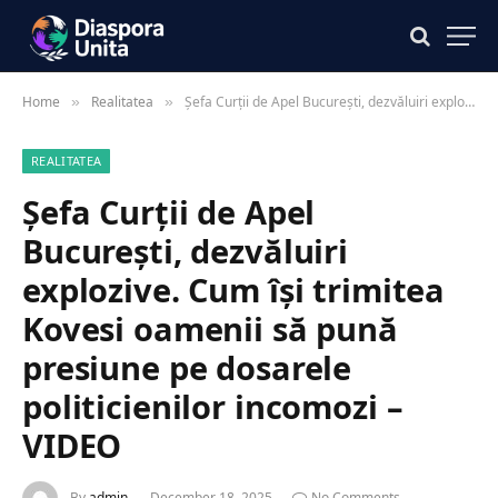
Home
Realitatea
Șefa Curții de Apel București, dezvăluiri explozive. Cum își trimitea Kovesi oamenii să pună presiune pe dosarele politicienilor incomozi – VIDEO
»
»
REALITATEA
Șefa Curții de Apel
București, dezvăluiri
explozive. Cum își trimitea
Kovesi oamenii să pună
presiune pe dosarele
politicienilor incomozi –
VIDEO
By
admin
December 18, 2025
No Comments