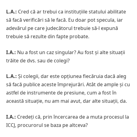
L.A.:
Cred că ar trebui ca instituțiile statului abilitate
să facă verificări să le facă. Eu doar pot specula, iar
adevărul pe care judecătorul trebuie să-l expună
trebuie să rezulte din fapte probate.
I.A.:
Nu a fost un caz singular? Au fost și alte situații
trăite de dvs. sau de colegi?
L.A.:
Și colegii, dar este opțiunea fiecăruia dacă aleg
să facă publice aceste împrejurări. Atât de ample și cu
astfel de instrumente de presiune, cum a fost în
această situație, nu am mai avut, dar alte situații, da.
I.A.:
Credeți că, prin încercarea de a muta procesul la
ICCJ, procurorul se baza pe altceva?