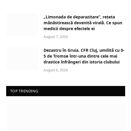
o
a
d
„Limonada de deparazitare”, rețeta
i
mănăstirească devenită virală. Ce spun
n
medicii despre efectele ei
g
August 7, 2026
…
Dezastru în Gruia. CFR Cluj, umilită cu 0-
5 de Tromsø într-una dintre cele mai
drastice înfrângeri din istoria clubului
August 6, 2026
TOP TRENDING