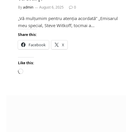
By
admin
August 6, 2025
0
„Vă mulțumim pentru atenția acordată” „Emisarul
meu special, Steve Witkoff, tocmai a…
Share this:
Facebook
X
Like this:
L
o
a
d
i
n
g
…