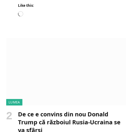
Like this:
L
o
a
d
i
n
g
…
LUMEA
De ce e convins din nou Donald
Trump că războiul Rusia-Ucraina se
va sfârși