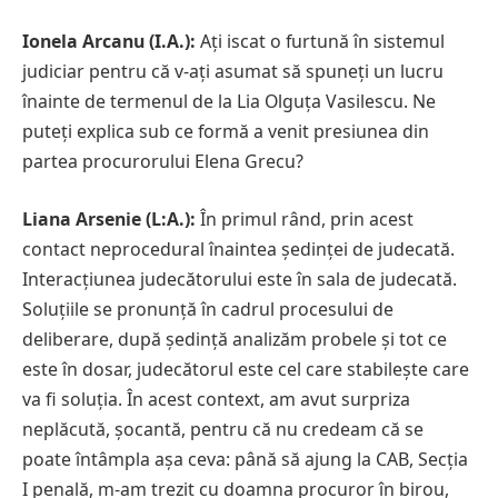
Ionela Arcanu (I.A.):
Ați iscat o furtună în sistemul
judiciar pentru că v-ați asumat să spuneți un lucru
înainte de termenul de la Lia Olguța Vasilescu. Ne
puteți explica sub ce formă a venit presiunea din
partea procurorului Elena Grecu?
Liana Arsenie (L:A.):
În primul rând, prin acest
contact neprocedural înaintea ședinței de judecată.
Interacțiunea judecătorului este în sala de judecată.
Soluțiile se pronunță în cadrul procesului de
deliberare, după ședință analizăm probele și tot ce
este în dosar, judecătorul este cel care stabilește care
va fi soluția. În acest context, am avut surpriza
neplăcută, șocantă, pentru că nu credeam că se
poate întâmpla așa ceva: până să ajung la CAB, Secția
I penală, m-am trezit cu doamna procuror în birou,