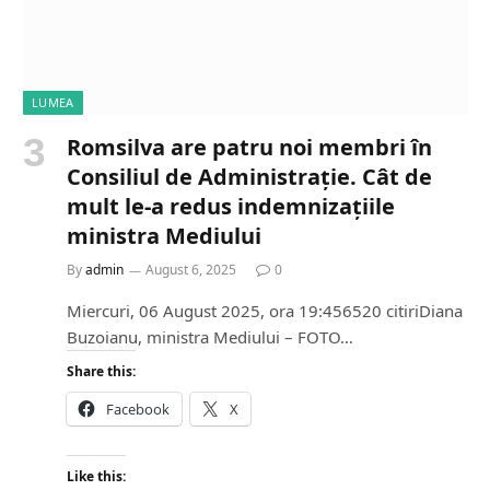
LUMEA
Romsilva are patru noi membri în
Consiliul de Administrație. Cât de
mult le-a redus indemnizațiile
ministra Mediului
By
admin
August 6, 2025
0
Miercuri, 06 August 2025, ora 19:456520 citiriDiana
Buzoianu, ministra Mediului – FOTO…
Share this:
Facebook
X
Like this: