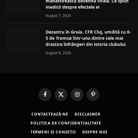
mănăstirească devenită virală. Ce spun
medicii despre efectele ei
August 7, 2026
Dezastru în Gruia. CFR Cluj, umilită cu 0-
5 de Tromsø într-una dintre cele mai
drastice înfrângeri din istoria clubului
August 6, 2026
Facebook
X
Instagram
Pinterest
(Twitter)
CONTACTEAZĂ-NE
DISCLAIMER
POLITICA DE CONFIDENȚIALITATE
TERMENI ȘI CONDIȚII
DESPRE NOI