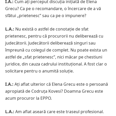
I.A.:
Cum ați perceput discuția inițiată de Elena
Grecu? Ca pe o recomandare, o încercare de a vă
sfătui „prietenesc” sau ca pe o impunere?
L.A.:
Nu există o astfel de conotație de sfat
prietenesc, pentru că procurorii nu deliberează cu
judecătorii. Judecătorii deliberează singuri sau
împreună cu colegul de complet. Nu poate exista un
astfel de „sfat prietenesc”, nici măcar pe chestiuni
juridice, din cauza cadrului instituțional. A fost clar o
solicitare pentru o anumită soluție.
I.A.:
Ați aflat ulterior că Elena Grecu este o persoană
apropiată de Codruța Kovesi? Doamna Grecu este
acum procuror la EPPO.
L.A.:
Am aflat aseară care este traseul profesional.