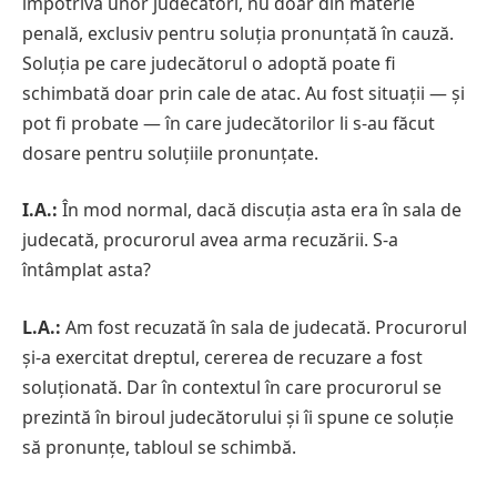
împotriva unor judecători, nu doar din materie
penală, exclusiv pentru soluția pronunțată în cauză.
Soluția pe care judecătorul o adoptă poate fi
schimbată doar prin cale de atac. Au fost situații — și
pot fi probate — în care judecătorilor li s-au făcut
dosare pentru soluțiile pronunțate.
I.A.:
În mod normal, dacă discuția asta era în sala de
judecată, procurorul avea arma recuzării. S-a
întâmplat asta?
L.A.:
Am fost recuzată în sala de judecată. Procurorul
și-a exercitat dreptul, cererea de recuzare a fost
soluționată. Dar în contextul în care procurorul se
prezintă în biroul judecătorului și îi spune ce soluție
să pronunțe, tabloul se schimbă.