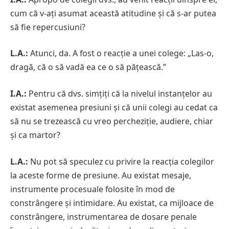
cum că v-ați asumat această atitudine și că s-ar putea
să fie repercusiuni?
L.A.:
Atunci, da. A fost o reacție a unei colege: „Las-o,
dragă, că o să vadă ea ce o să pățească.”
I.A.:
Pentru că dvs. simțiți că la nivelul instanțelor au
existat asemenea presiuni și că unii colegi au cedat ca
să nu se trezească cu vreo percheziție, audiere, chiar
și ca martor?
L.A.:
Nu pot să speculez cu privire la reacția colegilor
la aceste forme de presiune. Au existat mesaje,
instrumente procesuale folosite în mod de
constrângere și intimidare. Au existat, ca mijloace de
constrângere, instrumentarea de dosare penale