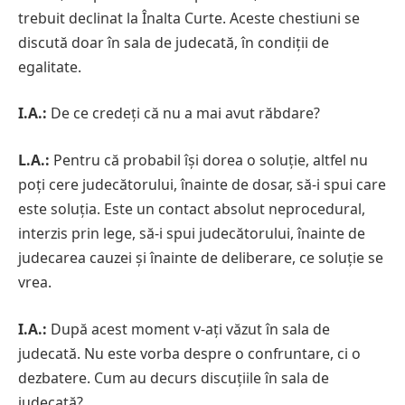
trebuit declinat la Înalta Curte. Aceste chestiuni se
discută doar în sala de judecată, în condiții de
egalitate.
I.A.:
De ce credeți că nu a mai avut răbdare?
L.A.:
Pentru că probabil își dorea o soluție, altfel nu
poți cere judecătorului, înainte de dosar, să-i spui care
este soluția. Este un contact absolut neprocedural,
interzis prin lege, să-i spui judecătorului, înainte de
judecarea cauzei și înainte de deliberare, ce soluție se
vrea.
I.A.:
După acest moment v-ați văzut în sala de
judecată. Nu este vorba despre o confruntare, ci o
dezbatere. Cum au decurs discuțiile în sala de
judecată?