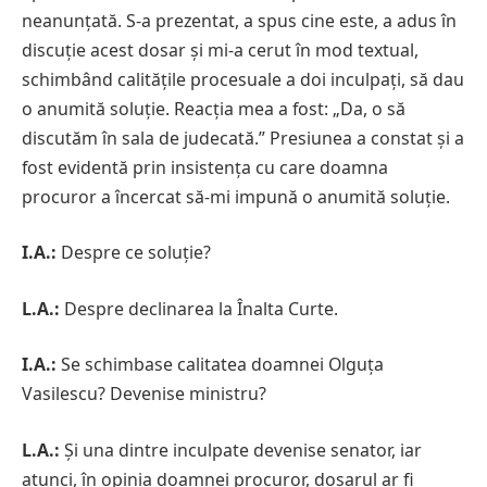
neanunțată. S-a prezentat, a spus cine este, a adus în
discuție acest dosar și mi-a cerut în mod textual,
schimbând calitățile procesuale a doi inculpați, să dau
o anumită soluție. Reacția mea a fost: „Da, o să
discutăm în sala de judecată.” Presiunea a constat și a
fost evidentă prin insistența cu care doamna
procuror a încercat să-mi impună o anumită soluție.
I.A.:
Despre ce soluție?
L.A.:
Despre declinarea la Înalta Curte.
I.A.:
Se schimbase calitatea doamnei Olguța
Vasilescu? Devenise ministru?
L.A.:
Și una dintre inculpate devenise senator, iar
atunci, în opinia doamnei procuror, dosarul ar fi