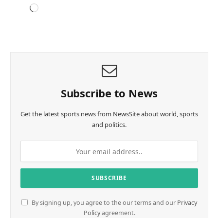
L
o
a
d
i
n
g
…
Subscribe to News
Get the latest sports news from NewsSite about world, sports
and politics.
By signing up, you agree to the our terms and our
Privacy
Policy
agreement.