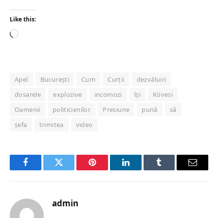
Like this:
Loading…
Apel
București
Cum
Curții
dezvăluiri
dosarele
explozive
incomozi
își
Kövesi
Oamenii
politicienilor
Presiune
pună
să
șefa
trimitea
video
Facebook
Twitter
Pinterest
LinkedIn
Tumblr
Email
admin