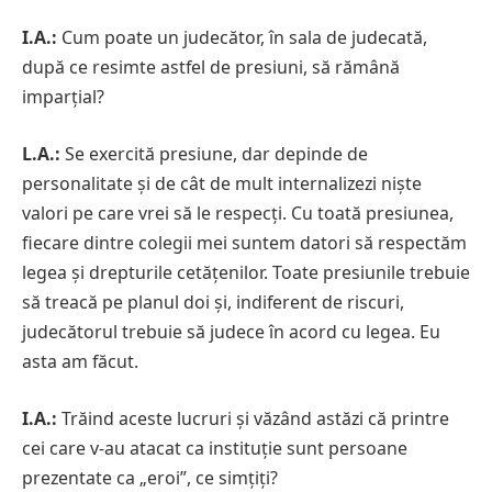
I.A.:
Cum poate un judecător, în sala de judecată,
după ce resimte astfel de presiuni, să rămână
imparțial?
L.A.:
Se exercită presiune, dar depinde de
personalitate și de cât de mult internalizezi niște
valori pe care vrei să le respecți. Cu toată presiunea,
fiecare dintre colegii mei suntem datori să respectăm
legea și drepturile cetățenilor. Toate presiunile trebuie
să treacă pe planul doi și, indiferent de riscuri,
judecătorul trebuie să judece în acord cu legea. Eu
asta am făcut.
I.A.:
Trăind aceste lucruri și văzând astăzi că printre
cei care v-au atacat ca instituție sunt persoane
prezentate ca „eroi”, ce simțiți?