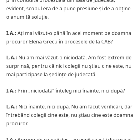
prin conduita procesuală din sala de judecată,
evident, scopul era de a pune presiune și de a obține
o anumită soluție.
I.A.:
Ați mai văzut-o până în acel moment pe doamna
procuror Elena Grecu în procesele de la CAB?
L.A.:
Nu am mai văzut-o niciodată. Am fost extrem de
surprinsă, pentru că nici colegii nu știau cine este, nu
mai participase la ședințe de judecată.
I.A.:
Prin „niciodată” înțeleg nici înainte, nici după?
L.A.:
Nici înainte, nici după. Nu am făcut verificări, dar
întrebând colegii cine este, nu știau cine este doamna
procuror.
I.A.:
Apropo de colegii dvs., au venit reacții dinspre ei,