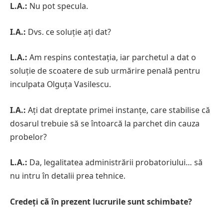
L.A.:
Nu pot specula.
I.A.:
Dvs. ce soluție ați dat?
L.A.:
Am respins contestația, iar parchetul a dat o
soluție de scoatere de sub urmărire penală pentru
inculpata Olguța Vasilescu.
I.A.:
Ați dat dreptate primei instanțe, care stabilise că
dosarul trebuie să se întoarcă la parchet din cauza
probelor?
L.A.:
Da, legalitatea administrării probatoriului… să
nu intru în detalii prea tehnice.
Credeți că în prezent lucrurile sunt schimbate?