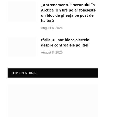
d
„Antrenamentul” sezonului în
i
Arctica: Un urs polar folosește
n
un bloc de gheață pe post de
halteră
g
…
August 8, 2026
țările UE pot bloca alertele
despre controalele poliției
August 8, 2026
TOP TRENDING