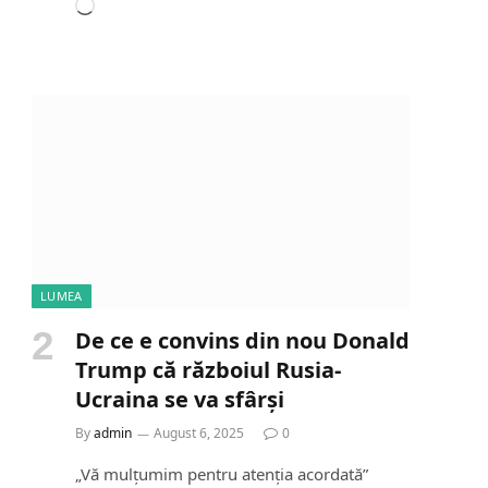
L
o
a
d
i
n
g
…
LUMEA
De ce e convins din nou Donald
Trump că războiul Rusia-
Ucraina se va sfârși
By
admin
August 6, 2025
0
„Vă mulțumim pentru atenția acordată”