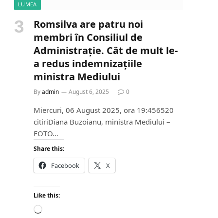
LUMEA
Romsilva are patru noi
membri în Consiliul de
Administrație. Cât de mult le-
a redus indemnizațiile
ministra Mediului
By
admin
August 6, 2025
0
Miercuri, 06 August 2025, ora 19:456520
citiriDiana Buzoianu, ministra Mediului –
FOTO…
Share this:
Facebook
X
Like this:
L