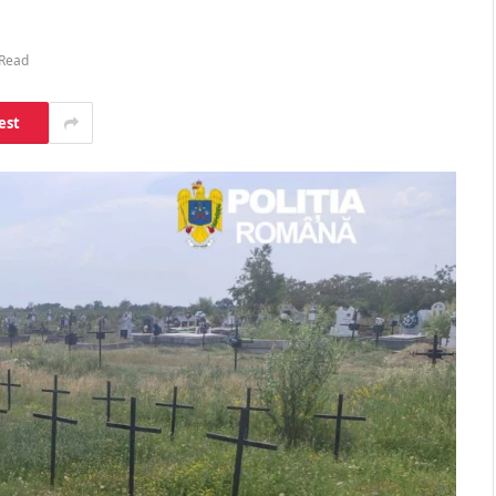
 Read
est