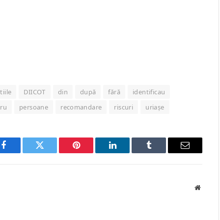
tiile
DIICOT
din
după
fără
identificau
ru
persoane
recomandare
riscuri
uriașe
Facebook
Twitter
Pinterest
LinkedIn
Tumblr
Email
Websit