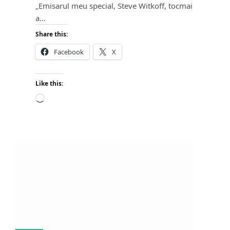
„Emisarul meu special, Steve Witkoff, tocmai
a…
Share this:
Facebook
X
Like this:
L
o
a
d
i
n
g
…