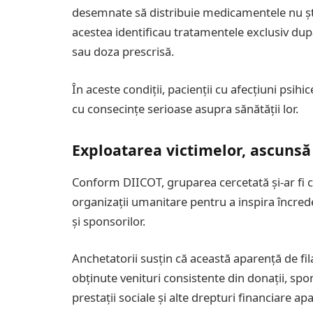
desemnate să distribuie medicamentele nu știau
acestea identificau tratamentele exclusiv după
sau doza prescrisă.
În aceste condiții, pacienții cu afecțiuni psihi
cu consecințe serioase asupra sănătății lor.
Exploatarea victimelor, ascunsă 
Conform DIICOT, gruparea cercetată și-ar fi 
organizații umanitare pentru a inspira încreder
și sponsorilor.
Anchetatorii susțin că această aparență de fil
obținute venituri consistente din donații, spo
prestații sociale și alte drepturi financiare a