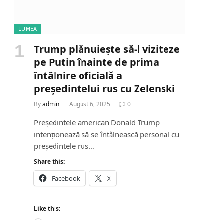
LUMEA
Trump plănuiește să-l viziteze
pe Putin înainte de prima
întâlnire oficială a
președintelui rus cu Zelenski
By
admin
August 6, 2025
0
Președintele american Donald Trump
intenționează să se întâlnească personal cu
președintele rus…
Share this:
Facebook
X
Like this: