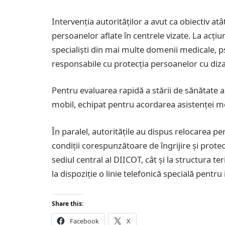
Intervenția autorităților a avut ca obiectiv at
persoanelor aflate în centrele vizate. La acțiune
specialiști din mai multe domenii medicale, psi
responsabile cu protecția persoanelor cu dizab
Pentru evaluarea rapidă a stării de sănătate a 
mobil, echipat pentru acordarea asistenței m
În paralel, autoritățile au dispus relocarea p
condiții corespunzătoare de îngrijire și protec
sediul central al DIICOT, cât și la structura te
la dispoziție o linie telefonică specială pentru
Share this:
Facebook
X