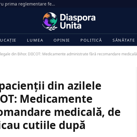
Senatul SUA face un pas decisiv pentru prima reglementare federală a pieței criptomonedelor
UCAȚIE
LUMEA
OPINIE
POLITICĂ
SĂNĂTATE
le ilegale din Bihor. DIICOT: Medicamente administrate fără recomandare medicală,
pacienții din azilele
ICOT: Medicamente
comandare medicală, de
icau cutiile după