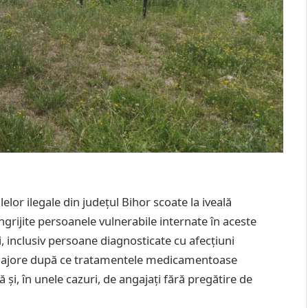
lor ilegale din județul Bihor scoate la iveală
grijite persoanele vulnerabile internate în aceste
, inclusiv persoane diagnosticate cu afecțiuni
ri majore după ce tratamentele medicamentoase
i, în unele cazuri, de angajați fără pregătire de