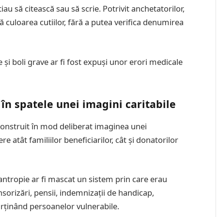
 să citească sau să scrie. Potrivit anchetatorilor,
 culoarea cutiilor, fără a putea verifica denumirea
ce și boli grave ar fi fost expuși unor erori medicale
în spatele unei imagini caritabile
construit în mod deliberat imaginea unei
e atât familiilor beneficiarilor, cât și donatorilor
antropie ar fi mascat un sistem prin care erau
nsorizări, pensii, indemnizații de handicap,
parținând persoanelor vulnerabile.