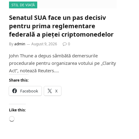
STIL DE VIAȚĂ
Senatul SUA face un pas decisiv
pentru prima reglementare
federală a pieței criptomonedelor
By
admin
August 9, 2026
0
John Thune a depus sâmbătă demersurile
procedurale pentru organizarea votului pe „Clarity
Act”, notează Reuters.…
Share this:
Facebook
X
Like this:
L
o
a