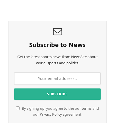
o
a
d
i
n
g
…
Subscribe to News
Get the latest sports news from NewsSite about
world, sports and politics.
By signing up, you agree to the our terms and
e
our
Privacy Policy
agreement.