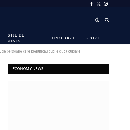
Facebook
X
Instagram
(Twitter)
STIL DE
TEHNOLOGIE
SPORT
VIAȚĂ
 de persoane care identificau cutiile după culoare
ECONOMY NEWS