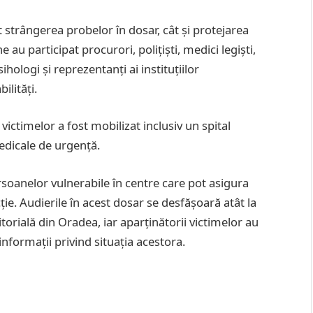
ât strângerea probelor în dosar, cât și protejarea
 au participat procurori, polițiști, medici legiști,
hologi și reprezentanți ai instituțiilor
ilități.
victimelor a fost mobilizat inclusiv un spital
edicale de urgență.
ersoanelor vulnerabile în centre care pot asigura
ție. Audierile în acest dosar se desfășoară atât la
ritorială din Oradea, iar aparținătorii victimelor au
 informații privind situația acestora.