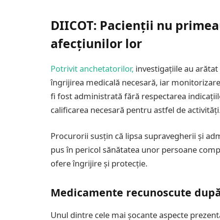
DIICOT: Pacienții nu prime
afecțiunilor lor
Potrivit anchetatorilor,
investigațiile au arăta
îngrijirea medicală necesară, iar monitorizare
fi fost administrată fără respectarea indicaț
calificarea necesară pentru astfel de activități
Procurorii susțin că lipsa supravegherii și 
pus în pericol sănătatea unor persoane compl
ofere îngrijire și protecție.
Medicamente recunoscute după
Unul dintre cele mai șocante aspecte prezen