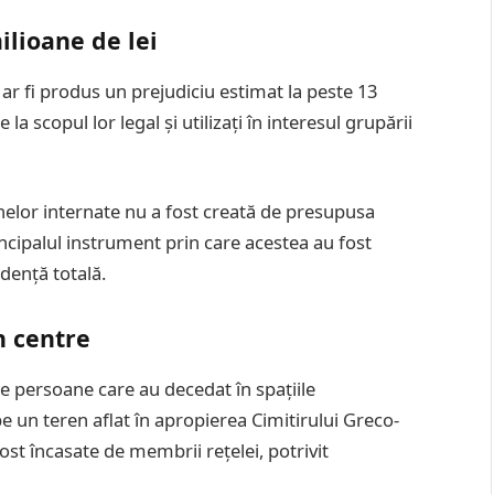
ilioane de lei
 ar fi produs un prejudiciu estimat la peste 13
 la scopul lor legal și utilizați în interesul grupării
nelor internate nu a fost creată de presupusa
rincipalul instrument prin care acestea au fost
dență totală.
n centre
le persoane care au decedat în spațiile
e un teren aflat în apropierea Cimitirului Greco-
ost încasate de membrii rețelei, potrivit