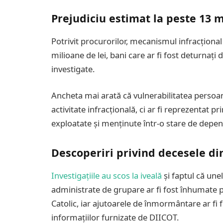
Prejudiciu estimat la peste 13 m
Potrivit procurorilor, mecanismul infracțional
milioane de lei, bani care ar fi fost deturnați de
investigate.
Ancheta mai arată că vulnerabilitatea persoa
activitate infracțională, ci ar fi reprezentat p
exploatate și menținute într-o stare de depen
Descoperiri privind decesele di
Investigațiile au scos la iveală
și faptul că une
administrate de grupare ar fi fost înhumate p
Catolic, iar ajutoarele de înmormântare ar fi f
informațiilor furnizate de DIICOT.