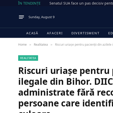
ÎN TENDINȚE
Sunday, August 9
ACASĂ
AFACERI
DIVERTISMENT
ED
Home
Realitatea
Riscuri uriașe pentru pacienții din azile
»
»
REALITATEA
Riscuri uriașe pentru 
ilegale din Bihor. DI
administrate fără re
persoane care identif