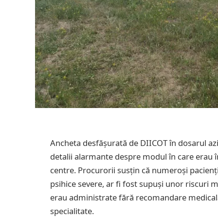
Ancheta desfășurată de DIICOT în dosarul azile
detalii alarmante despre modul în care erau în
centre. Procurorii susțin că numeroși pacienți
psihice severe, ar fi fost supuși unor riscu
erau administrate fără recomandare medicală ș
specialitate.