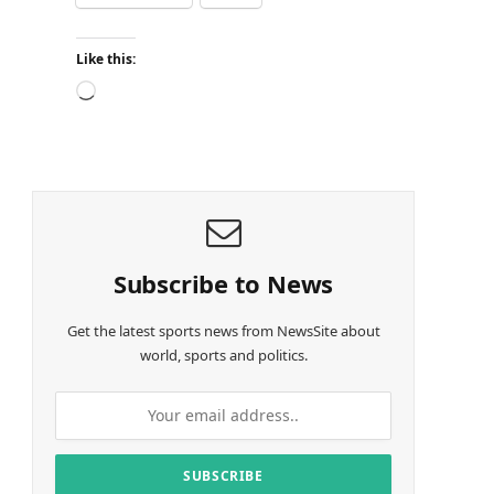
Like this:
L
o
a
d
i
n
g
…
Subscribe to News
Get the latest sports news from NewsSite about
world, sports and politics.