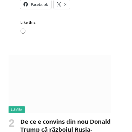
Facebook
X
Like this:
L
o
a
d
i
n
g
…
LUMEA
De ce e convins din nou Donald
Trump că războiul Rusia-