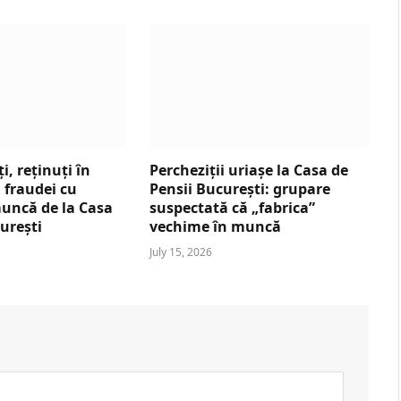
i, reținuți în
Percheziții uriașe la Casa de
fraudei cu
Pensii București: grupare
uncă de la Casa
suspectată că „fabrica”
urești
vechime în muncă
July 15, 2026