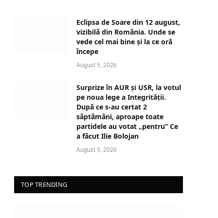
a
d
Eclipsa de Soare din 12 august,
i
vizibilă din România. Unde se
n
vede cel mai bine și la ce oră
începe
g
…
August 5, 2026
Surprize în AUR și USR, la votul
pe noua lege a Integrității.
După ce s-au certat 2
săptămâni, aproape toate
partidele au votat „pentru” Ce
a făcut Ilie Bolojan
August 5, 2026
TOP TRENDING