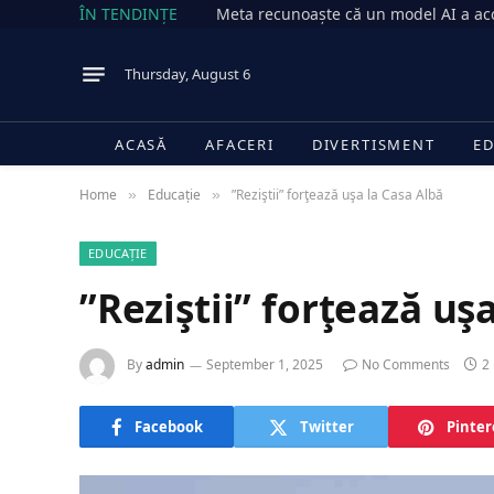
ÎN TENDINȚE
Thursday, August 6
ACASĂ
AFACERI
DIVERTISMENT
ED
Home
Educație
”Reziştii” forţează uşa la Casa Albă
»
»
EDUCAȚIE
”Reziştii” forţează uş
By
admin
September 1, 2025
No Comments
2
Facebook
Twitter
Pinter