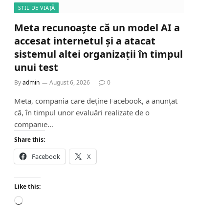
STIL DE VIAȚĂ
Meta recunoaște că un model AI a
accesat internetul și a atacat
sistemul altei organizații în timpul
unui test
By
admin
August 6, 2026
0
Meta, compania care deține Facebook, a anunțat
că, în timpul unor evaluări realizate de o
companie…
Share this:
Facebook
X
Like this:
L
o