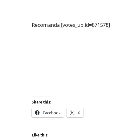
Recomanda
[votes_up id=871578]
Share this:
Facebook
X
Like this: