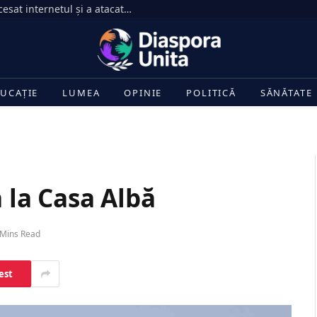
Meta recunoaște că un model AI a accesat internetul și a atacat sistemul altei organizații în timpul unui test
UCAȚIE
LUMEA
OPINIE
POLITICĂ
SĂNĂTATE
a la Casa Albă
 Mins Read
est