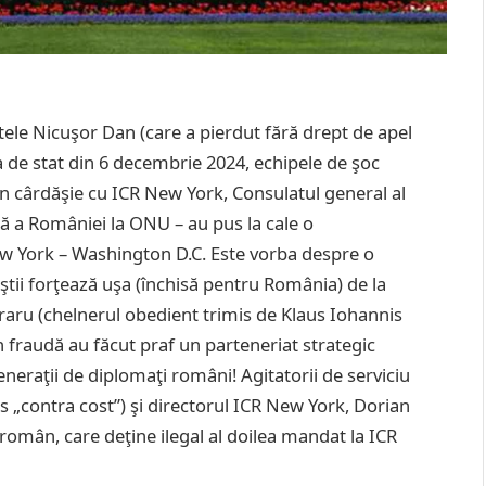
ele Nicuşor Dan (care a pierdut fără drept de apel
ura de stat din 6 decembrie 2024, echipele de şoc
în cârdăşie cu ICR New York, Consulatul general al
 a României la ONU – au pus la cale o
w York – Washington D.C. Este vorba despre o
iştii forţează uşa (închisă pentru România) de la
aru (chelnerul obedient trimis de Klaus Iohannis
n fraudă au făcut praf un parteneriat strategic
eraţii de diplomaţi români! Agitatorii de serviciu
s „contra cost”) şi directorul ICR New York, Dorian
român, care deţine ilegal al doilea mandat la ICR