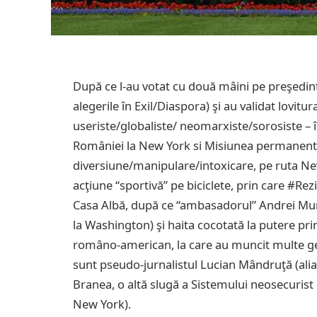
După ce l-au votat cu două mâini pe preşedint
alegerile în Exil/Diaspora) şi au validat lovit
useriste/globaliste/ neomarxiste/sorosiste – 
României la New York si Misiunea permanentă
diversiune/manipulare/intoxicare, pe ruta Ne
acţiune “sportivă” pe biciclete, prin care #Rez
Casa Albă, după ce “ambasadorul” Andrei Mur
la Washington) şi haita cocotată la putere pri
româno-american, la care au muncit multe gen
sunt pseudo-jurnalistul Lucian Mândruţă (alia
Branea, o altă slugă a Sistemului neosecurist 
New York).