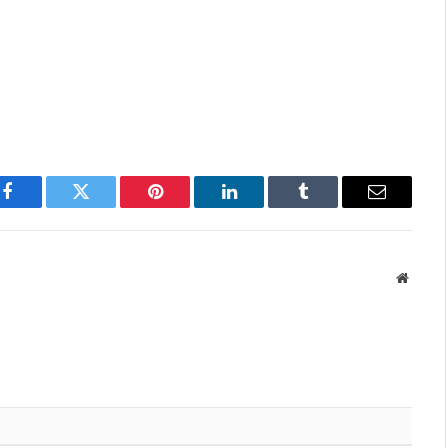
Facebook
Twitter
Pinterest
LinkedIn
Tumblr
Email
Websit