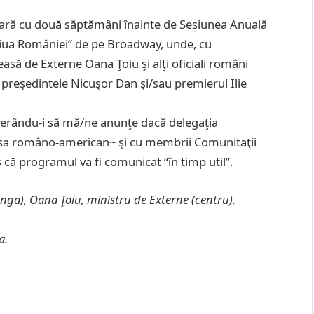
oară cu două săptămâni înainte de Sesiunea Anuală
“Ziua României” de pe Broadway, unde, cu
easă de Externe Oana Ţoiu şi alţi oficiali români
i preşedintele Nicuşor Dan şi/sau premierul Ilie
cerându-i să mă/ne anunţe dacă delegaţia
resa româno-american~ şi cu membrii Comunitaţii
că programul va fi comunicat “în timp util”.
nga), Oana Ţoiu, ministru de Externe (centru).
a.