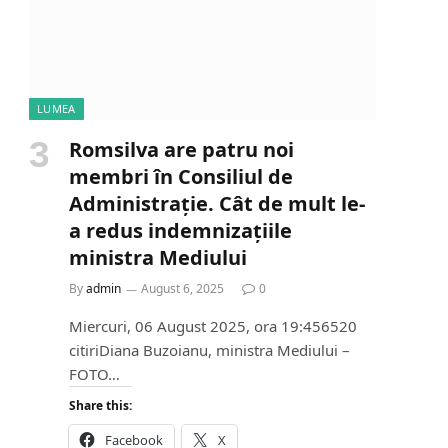
…
LUMEA
Romsilva are patru noi
membri în Consiliul de
Administrație. Cât de mult le-
a redus indemnizațiile
ministra Mediului
By
admin
August 6, 2025
0
Miercuri, 06 August 2025, ora 19:456520
citiriDiana Buzoianu, ministra Mediului –
FOTO…
Share this:
Facebook
X