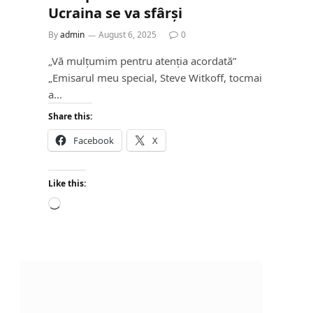
Ucraina se va sfârși
By
admin
August 6, 2025
0
„Vă mulțumim pentru atenția acordată”
„Emisarul meu special, Steve Witkoff, tocmai
a…
Share this:
Facebook
X
Like this:
e
L
o
a
d
i
n
g