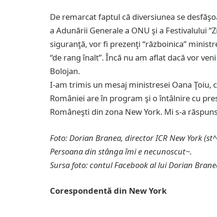
De remarcat faptul că diversiunea se desfăş
a Adunării Generale a ONU şi a Festivalului 
siguranţă, vor fi prezenţi “războinica” ministr
“de rang înalt”. Încă nu am aflat dacă vor ven
Bolojan.
I-am trimis un mesaj ministresei Oana Ţoiu, 
României are în program şi o întâlnire cu p
Româneşti din zona New York. Mi s-a răspuns 
Foto: Dorian Branea, director ICR New York (st^
Persoana din stânga îmi e necunoscut~.
Sursa foto: contul Facebook al lui Dorian Brane
Corespondentă din New York