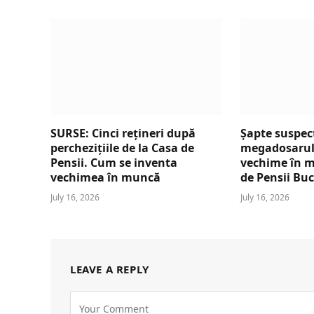
SURSE: Cinci rețineri după
Șapte suspecț
perchezițiile de la Casa de
megadosarul 
Pensii. Cum se inventa
vechime în m
vechimea în muncă
de Pensii Buc
July 16, 2026
July 16, 2026
LEAVE A REPLY