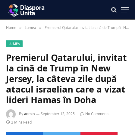
Home
Lumea
Premierul Qatarului, invitat la cină de Trump în New Jersey, la câteva zile după atacul israelian care a vizat lideri Hamas în Doha
»
»
LUMEA
Premierul Qatarului, invitat
la cină de Trump în New
Jersey, la câteva zile după
atacul israelian care a vizat
lideri Hamas în Doha
By
admin
September 13, 2025
No Comments
2 Mins Read