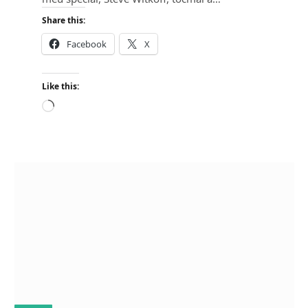
Share this:
Facebook
X
Like this:
L
o
a
d
i
n
g
…