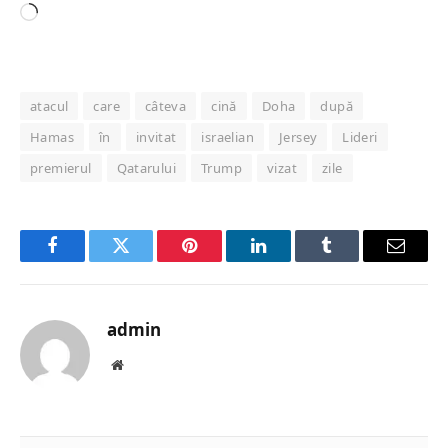
Loading…
atacul
care
câteva
cină
Doha
după
Hamas
în
invitat
israelian
Jersey
Lideri
premierul
Qatarului
Trump
vizat
zile
Facebook
Twitter
Pinterest
LinkedIn
Tumblr
Email
admin
Website