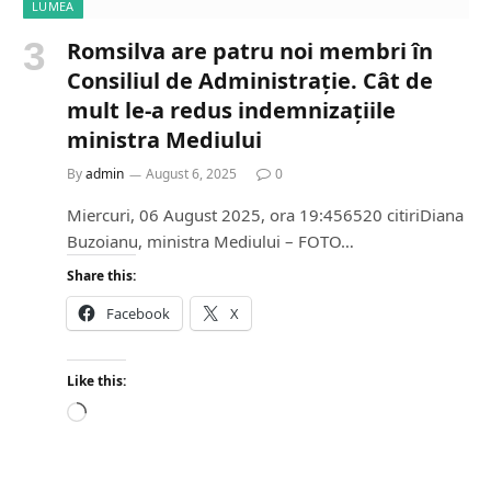
LUMEA
Romsilva are patru noi membri în
Consiliul de Administrație. Cât de
mult le-a redus indemnizațiile
ministra Mediului
By
admin
August 6, 2025
0
Miercuri, 06 August 2025, ora 19:456520 citiriDiana
Buzoianu, ministra Mediului – FOTO…
Share this:
Facebook
X
Like this:
L
o
a