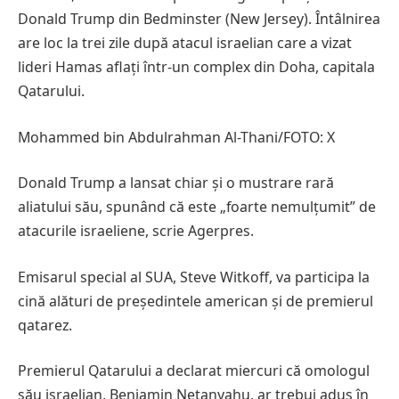
Donald Trump din Bedminster (New Jersey). Întâlnirea
are loc la trei zile după atacul israelian care a vizat
lideri Hamas aflați într-un complex din Doha, capitala
Qatarului.
Mohammed bin Abdulrahman Al-Thani/FOTO: X
Donald Trump a lansat chiar și o mustrare rară
aliatului său, spunând că este „foarte nemulțumit” de
atacurile israeliene, scrie Agerpres.
Emisarul special al SUA, Steve Witkoff, va participa la
cină alături de președintele american și de premierul
qatarez.
Premierul Qatarului a declarat miercuri că omologul
său israelian, Benjamin Netanyahu, ar trebui adus în