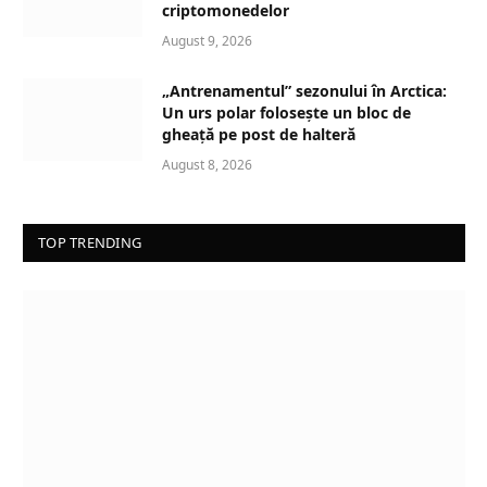
n
criptomonedelor
g
August 9, 2026
…
„Antrenamentul” sezonului în Arctica:
Un urs polar folosește un bloc de
gheață pe post de halteră
August 8, 2026
TOP TRENDING