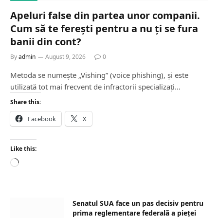
Apeluri false din partea unor companii.
Cum să te ferești pentru a nu ți se fura
banii din cont?
By
admin
August 9, 2026
0
Metoda se numește „Vishing” (voice phishing), și este
utilizată tot mai frecvent de infractorii specializați…
Share this:
Facebook
X
Like this:
L
o
a
d
Senatul SUA face un pas decisiv pentru
i
prima reglementare federală a pieței