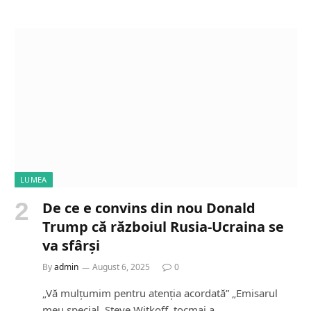
a
d
i
n
g
…
LUMEA
De ce e convins din nou Donald
Trump că războiul Rusia-Ucraina se
va sfârși
By
admin
August 6, 2025
0
„Vă mulțumim pentru atenția acordată” „Emisarul
meu special, Steve Witkoff, tocmai a…