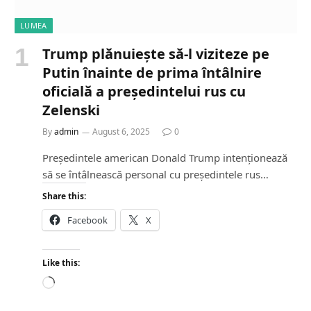
LUMEA
Trump plănuiește să-l viziteze pe
Putin înainte de prima întâlnire
oficială a președintelui rus cu
Zelenski
By
admin
August 6, 2025
0
Președintele american Donald Trump intenționează
să se întâlnească personal cu președintele rus…
Share this:
Facebook
X
Like this:
L
o