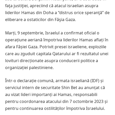
faţa justiţiei, apreciind că atacul israelian asupra
liderilor Hamas din Doha a “distrus orice speranţă” de
eliberare a ostaticilor din Fâşia Gaza.
Marți, 9 septembrie, Israelul a confirmat oficial o
operațiune aeriană împotriva liderilor Hamas aflați în
afara Fâșiei Gaza. Potrivit presei israeliene, exploziile
care au zguduit capitala Qatarului ar fi rezultatul unei
lovituri direcționate asupra conducerii politice a
organizației palestiniene.
Într-o declarație comună, armata israeliană (IDF) și
serviciul intern de securitate Shin Bet au anunțat că
au vizat lideri importanți ai Hamas, responsabili
pentru coordonarea atacului din 7 octombrie 2023 și
pentru continuarea ostilităților împotriva Israelului.