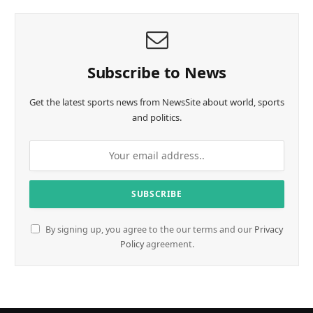
d
i
n
g
…
Subscribe to News
Get the latest sports news from NewsSite about world, sports
and politics.
By signing up, you agree to the our terms and our
Privacy
Policy
agreement.