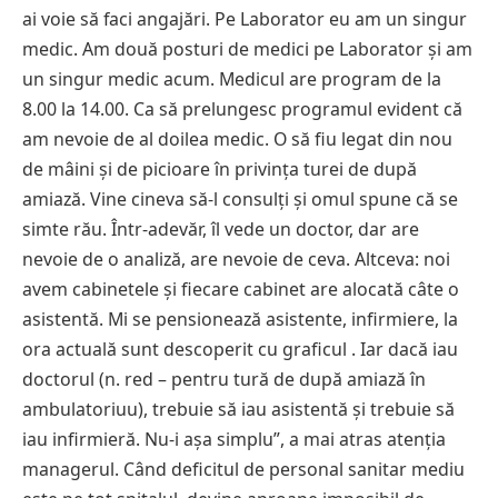
ai voie să faci angajări. Pe Laborator eu am un singur
medic. Am două posturi de medici pe Laborator și am
un singur medic acum. Medicul are program de la
8.00 la 14.00. Ca să prelungesc programul evident că
am nevoie de al doilea medic. O să fiu legat din nou
de mâini și de picioare în privința turei de după
amiază. Vine cineva să-l consulți și omul spune că se
simte rău. Într-adevăr, îl vede un doctor, dar are
nevoie de o analiză, are nevoie de ceva. Altceva: noi
avem cabinetele și fiecare cabinet are alocată câte o
asistentă. Mi se pensionează asistente, infirmiere, la
ora actuală sunt descoperit cu graficul . Iar dacă iau
doctorul (n. red – pentru tură de după amiază în
ambulatoriuu), trebuie să iau asistentă și trebuie să
iau infirmieră. Nu-i așa simplu”, a mai atras atenția
managerul. Când deficitul de personal sanitar mediu