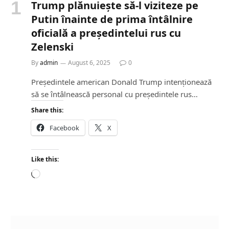
Trump plănuiește să-l viziteze pe
Putin înainte de prima întâlnire
oficială a președintelui rus cu
Zelenski
By
admin
August 6, 2025
0
Președintele american Donald Trump intenționează
să se întâlnească personal cu președintele rus…
Share this:
Facebook
X
Like this:
L
o
a
d
i