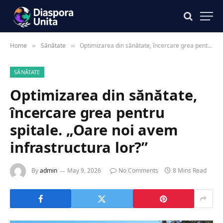
Home
Sănătate
Optimizarea din sănătate, încercare grea pentru spitale. „Oare noi avem infrastructura lor?”
»
»
SĂNĂTATE
Optimizarea din sănătate,
încercare grea pentru
spitale. „Oare noi avem
infrastructura lor?”
By
admin
May 9, 2026
No Comments
8 Mins Read