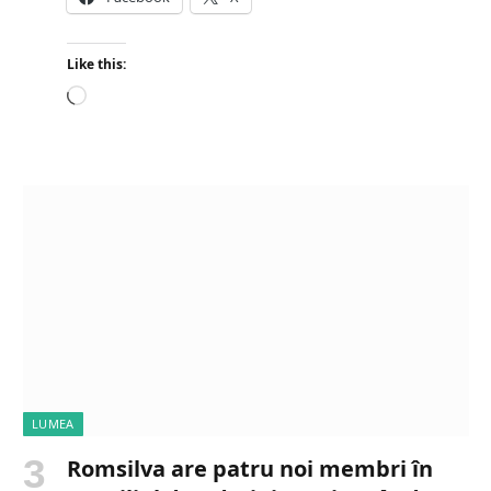
Like this:
L
o
a
d
i
n
g
…
LUMEA
Romsilva are patru noi membri în