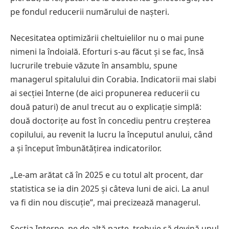
pe fondul reducerii numărului de nașteri.
Necesitatea optimizării cheltuielilor nu o mai pune
nimeni la îndoială. Eforturi s-au făcut și se fac, însă
lucrurile trebuie văzute în ansamblu, spune
managerul spitalului din Corabia. Indicatorii mai slabi
ai secției Interne (de aici propunerea reducerii cu
două paturi) de anul trecut au o explicație simplă:
două doctorițe au fost în concediu pentru creșterea
copilului, au revenit la lucru la începutul anului, când
a și început îmbunătățirea indicatorilor.
„Le-am arătat că în 2025 e cu totul alt procent, dar
statistica se ia din 2025 și câteva luni de aici. La anul
va fi din nou discuție”, mai precizează managerul.
Secția Interne, pe de altă parte, trebuie să devină unul