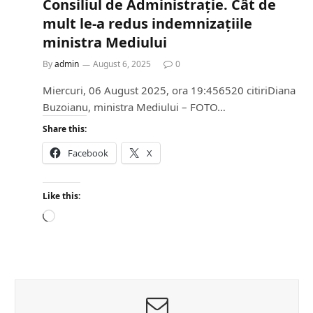
Consiliul de Administrație. Cât de
mult le-a redus indemnizațiile
ministra Mediului
By
admin
August 6, 2025
0
Miercuri, 06 August 2025, ora 19:456520 citiriDiana
Buzoianu, ministra Mediului – FOTO…
Share this:
Facebook
X
Like this:
L
o
a
d
i
n