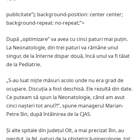
publicitate”); background-position: center center;
background-repeat: no-repeat;”>
După „optimizare” va avea cu cinci paturi mai puțin.
La Neonatologie, din trei paturi va rămâne unul
singur, de la Interne dispar două, încă unul va fi tăiat
de la Pediatrie.
„S-au luat niște măsuri acolo unde nu era grad de
ocupare. Discuția a fost deschisă. Ele rezultă din date.
Ce puteam să spun la Neonatologie, când am avut
cinci nașteri tot anul?!”, spune managerul Marian-
Petre Ilin, după întâlnirea de la CJAS.
Și alte spitale din județul Olt, a mai precizat Ilin, au
pierdut, la fel, paturi de la obstetrică-ginecologie, tot