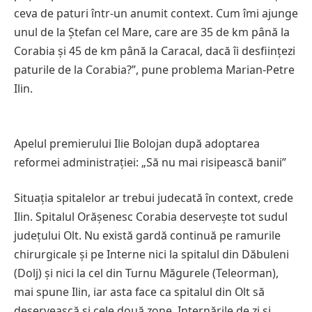
ceva de paturi într-un anumit context. Cum îmi ajunge
unul de la Ștefan cel Mare, care are 35 de km până la
Corabia și 45 de km până la Caracal, dacă îi desființezi
paturile de la Corabia?”, pune problema Marian-Petre
Ilin.
Apelul premierului Ilie Bolojan după adoptarea
reformei administrației: „Să nu mai risipească banii”
Situația spitalelor ar trebui judecată în context, crede
Ilin. Spitalul Orășenesc Corabia deservește tot sudul
județului Olt. Nu există gardă continuă pe ramurile
chirurgicale și pe Interne nici la spitalul din Dăbuleni
(Dolj) și nici la cel din Turnu Măgurele (Teleorman),
mai spune Ilin, iar asta face ca spitalul din Olt să
deservească și cele două zone. Internările de zi și