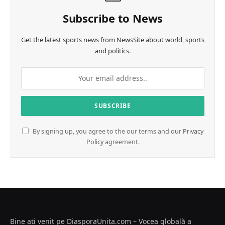
g
…
Subscribe to News
Get the latest sports news from NewsSite about world, sports
and politics.
By signing up, you agree to the our terms and our
Privacy
Policy
agreement.
Bine ați venit pe DiasporaUnita.com – Vocea globală a