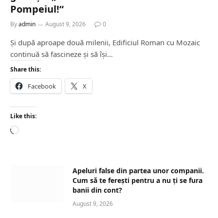
Pompeiul!“
By
admin
August 9, 2026
0
Și după aproape două milenii, Edificiul Roman cu Mozaic
continuă să fascineze și să își…
Share this:
Facebook
X
Like this:
L
o
a
d
Apeluri false din partea unor companii.
i
Cum să te ferești pentru a nu ți se fura
n
banii din cont?
g
August 9, 2026
…