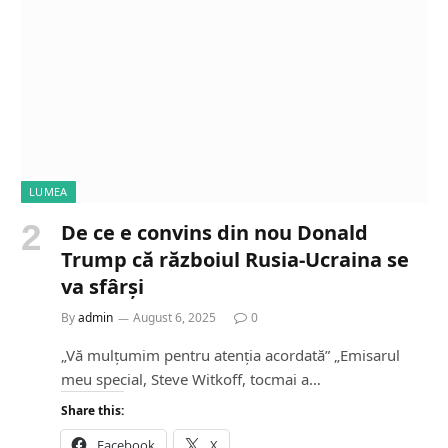
n
g
…
LUMEA
De ce e convins din nou Donald
Trump că războiul Rusia-Ucraina se
va sfârși
By
admin
August 6, 2025
0
„Vă mulțumim pentru atenția acordată” „Emisarul
meu special, Steve Witkoff, tocmai a…
Share this:
Facebook
X