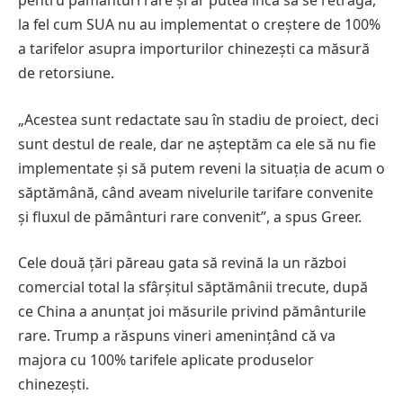
pentru pământuri rare și ar putea încă să se retragă,
la fel cum SUA nu au implementat o creștere de 100%
a tarifelor asupra importurilor chinezești ca măsură
de retorsiune.
„Acestea sunt redactate sau în stadiu de proiect, deci
sunt destul de reale, dar ne așteptăm ca ele să nu fie
implementate și să putem reveni la situația de acum o
săptămână, când aveam nivelurile tarifare convenite
și fluxul de pământuri rare convenit”, a spus Greer.
Cele două țări păreau gata să revină la un război
comercial total la sfârșitul săptămânii trecute, după
ce China a anunțat joi măsurile privind pământurile
rare. Trump a răspuns vineri amenințând că va
majora cu 100% tarifele aplicate produselor
chinezești.