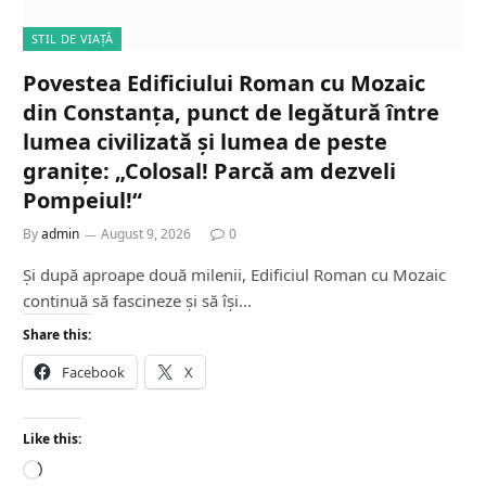
STIL DE VIAȚĂ
Povestea Edificiului Roman cu Mozaic
din Constanța, punct de legătură între
lumea civilizată și lumea de peste
granițe: „Colosal! Parcă am dezveli
Pompeiul!“
By
admin
August 9, 2026
0
Și după aproape două milenii, Edificiul Roman cu Mozaic
continuă să fascineze și să își…
Share this:
Facebook
X
Like this:
L