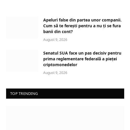
o
a
d
Apeluri false din partea unor companii.
i
Cum să te ferești pentru a nu ți se fura
n
banii din cont?
g
August 9, 2026
…
Senatul SUA face un pas decisiv pentru
prima reglementare federală a pieței
criptomonedelor
August 9, 2026
TOP TRENDING