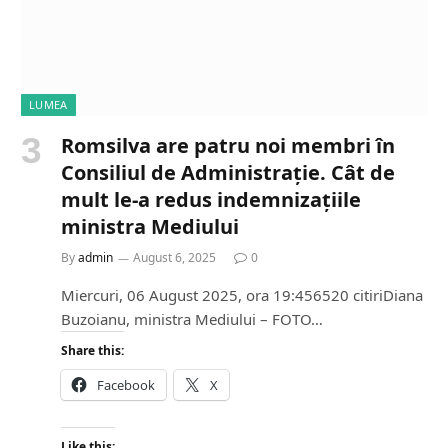
LUMEA
Romsilva are patru noi membri în
Consiliul de Administrație. Cât de
mult le-a redus indemnizațiile
ministra Mediului
By
admin
August 6, 2025
0
Miercuri, 06 August 2025, ora 19:456520 citiriDiana
Buzoianu, ministra Mediului – FOTO…
Share this:
Facebook
X
Like this: