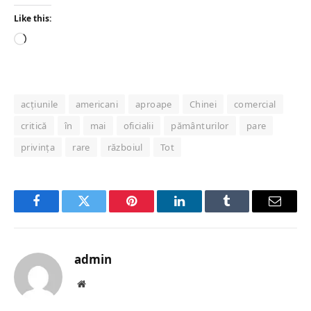
Like this:
Loading…
acțiunile
americani
aproape
Chinei
comercial
critică
în
mai
oficialii
pământurilor
pare
privința
rare
războiul
Tot
Facebook
Twitter
Pinterest
LinkedIn
Tumblr
Email
admin
Website