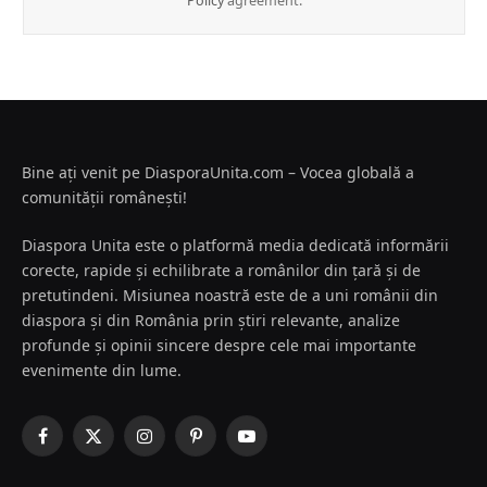
Policy
agreement.
Bine ați venit pe DiasporaUnita.com – Vocea globală a
comunității românești!
Diaspora Unita este o platformă media dedicată informării
corecte, rapide și echilibrate a românilor din țară și de
pretutindeni. Misiunea noastră este de a uni românii din
diaspora și din România prin știri relevante, analize
profunde și opinii sincere despre cele mai importante
evenimente din lume.
Facebook
X
Instagram
Pinterest
YouTube
(Twitter)