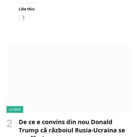
Like this:
L
o
a
d
i
n
g
…
LUMEA
De ce e convins din nou Donald
Trump că războiul Rusia-Ucraina se