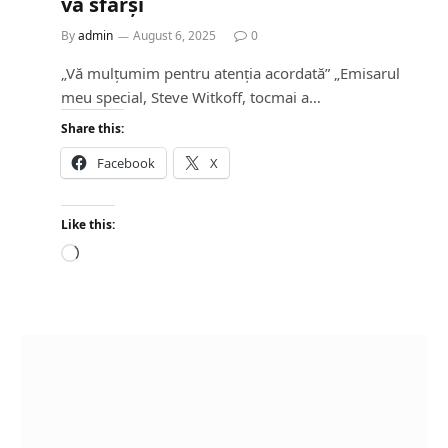
va sfârși
By
admin
August 6, 2025
0
„Vă mulțumim pentru atenția acordată” „Emisarul
meu special, Steve Witkoff, tocmai a…
Share this:
Facebook
X
Like this:
L
o
a
d
i
n
g
…