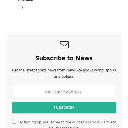
L
o
a
d
i
n
g
…
Subscribe to News
Get the latest sports news from NewsSite about world, sports
and politics.
By signing up, you agree to the our terms and our
Privacy