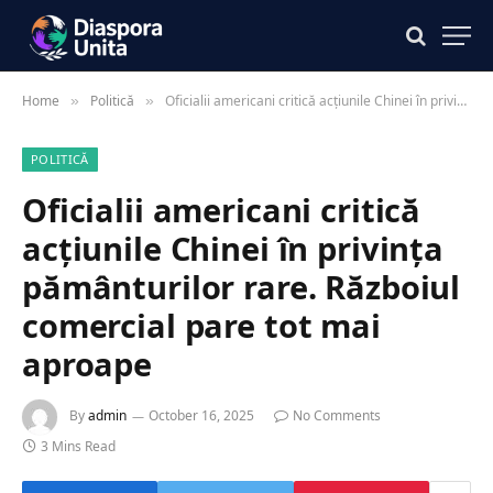
Home
Politică
Oficialii americani critică acțiunile Chinei în privința pământurilor rare. Războiul comercial pare tot mai aproape
»
»
POLITICĂ
Oficialii americani critică
acțiunile Chinei în privința
pământurilor rare. Războiul
comercial pare tot mai
aproape
By
admin
October 16, 2025
No Comments
3 Mins Read