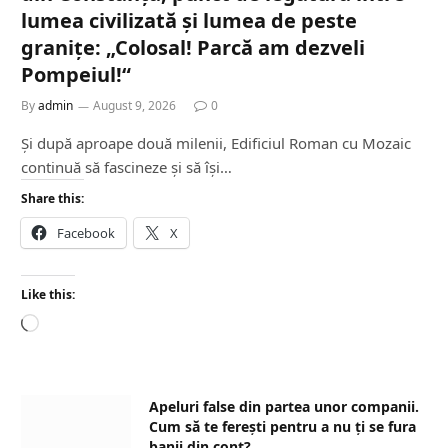
lumea civilizată și lumea de peste
granițe: „Colosal! Parcă am dezveli
Pompeiul!“
By
admin
August 9, 2026
0
Și după aproape două milenii, Edificiul Roman cu Mozaic
continuă să fascineze și să își…
Share this:
Facebook
X
Like this:
L
o
a
d
Apeluri false din partea unor companii.
i
Cum să te ferești pentru a nu ți se fura
n
banii din cont?