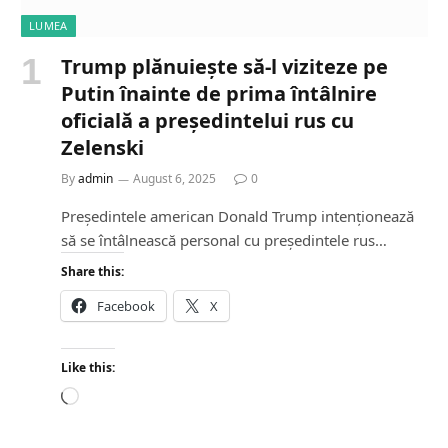
LUMEA
Trump plănuiește să-l viziteze pe
Putin înainte de prima întâlnire
oficială a președintelui rus cu
Zelenski
By
admin
August 6, 2025
0
Președintele american Donald Trump intenționează
să se întâlnească personal cu președintele rus…
Share this:
Facebook
X
Like this:
L
o
a