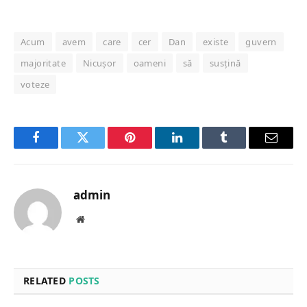
Acum
avem
care
cer
Dan
existe
guvern
majoritate
Nicușor
oameni
să
susțină
voteze
Facebook
Twitter
Pinterest
LinkedIn
Tumblr
Email
admin
Website
RELATED
POSTS