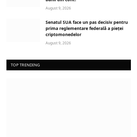
g
August 9, 2026
…
Senatul SUA face un pas decisiv pentru
prima reglementare federală a pieței
criptomonedelor
August 9, 2026
TOP TRENDING