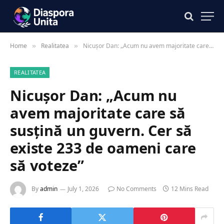
Home
Realitatea
Nicușor Dan: „Acum nu avem majoritate care să susțină un guvern. Cer să existe 233 de oameni care să voteze”
»
»
REALITATEA
Nicușor Dan: „Acum nu
avem majoritate care să
susțină un guvern. Cer să
existe 233 de oameni care
să voteze”
By
admin
July 1, 2026
No Comments
12 Mins Read