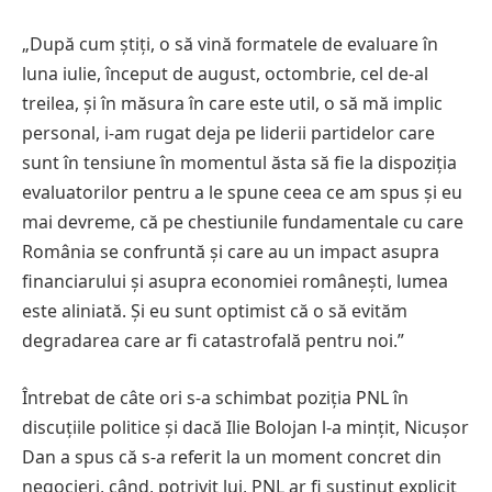
„După cum știți, o să vină formatele de evaluare în
luna iulie, început de august, octombrie, cel de-al
treilea, și în măsura în care este util, o să mă implic
personal, i-am rugat deja pe liderii partidelor care
sunt în tensiune în momentul ăsta să fie la dispoziția
evaluatorilor pentru a le spune ceea ce am spus și eu
mai devreme, că pe chestiunile fundamentale cu care
România se confruntă și care au un impact asupra
financiarului și asupra economiei românești, lumea
este aliniată. Și eu sunt optimist că o să evităm
degradarea care ar fi catastrofală pentru noi.”
Întrebat de câte ori s-a schimbat poziția PNL în
discuțiile politice și dacă Ilie Bolojan l-a mințit, Nicușor
Dan a spus că s-a referit la un moment concret din
negocieri, când, potrivit lui, PNL ar fi susținut explicit