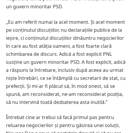
un guvern minoritar PSD.
„Eu am referit numai la acel moment. Și acel moment
pe conținutul discuțiilor, nu declarațiile publice de la
ieșire, ci conținutul discuțiilor dinăuntru negocierilor
în care au fost atâția oameni, a fost foarte clară
schimbarea de discurs. Adică a fost explicit PNL
susține un guvern minoritar PSD. A fost explicit, adică
a răspuns la întrebare, inclusiv după aceea au urmat
niște întrebări, ce se întâmplă cu secretarii de stat, cu
prefecții. Și mi-ar fi plăcut să, în mod onest, să se
spună, am reconsiderat, ne-am reconsiderat poziția,
să nu intervină toată dezbaterea asta inutilă.”
Întrebat cine ar trebui să facă primul pas pentru
reluarea negocierilor și pentru găsirea unei soluții,