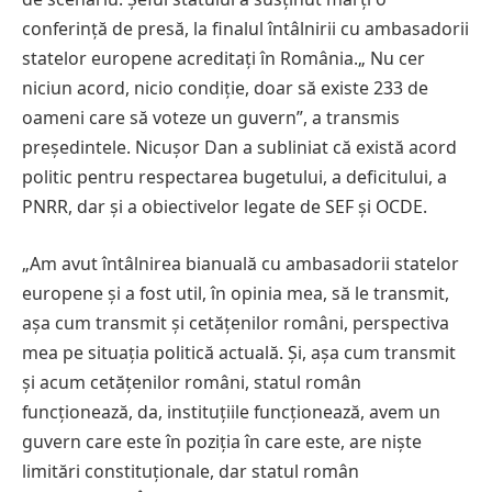
conferință de presă, la finalul întâlnirii cu ambasadorii
statelor europene acreditați în România.„ Nu cer
niciun acord, nicio condiție, doar să existe 233 de
oameni care să voteze un guvern”, a transmis
președintele. Nicușor Dan a subliniat că există acord
politic pentru respectarea bugetului, a deficitului, a
PNRR, dar și a obiectivelor legate de SEF și OCDE.
„Am avut întâlnirea bianuală cu ambasadorii statelor
europene și a fost util, în opinia mea, să le transmit,
așa cum transmit și cetățenilor români, perspectiva
mea pe situația politică actuală. Și, așa cum transmit
și acum cetățenilor români, statul român
funcționează, da, instituțiile funcționează, avem un
guvern care este în poziția în care este, are niște
limitări constituționale, dar statul român