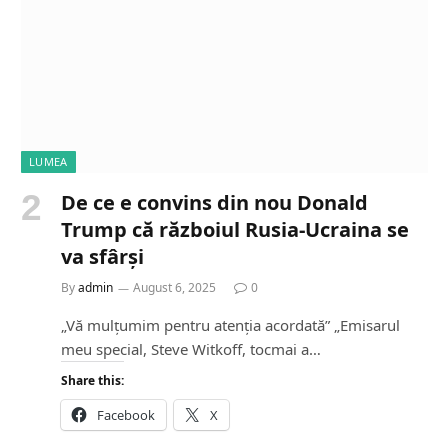
g
…
LUMEA
De ce e convins din nou Donald
Trump că războiul Rusia-Ucraina se
va sfârși
By
admin
August 6, 2025
0
„Vă mulțumim pentru atenția acordată” „Emisarul
meu special, Steve Witkoff, tocmai a…
Share this:
Facebook
X