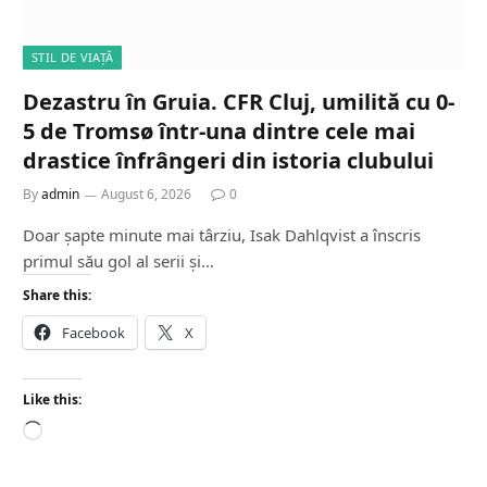
STIL DE VIAȚĂ
Dezastru în Gruia. CFR Cluj, umilită cu 0-
5 de Tromsø într-una dintre cele mai
drastice înfrângeri din istoria clubului
By
admin
August 6, 2026
0
Doar șapte minute mai târziu, Isak Dahlqvist a înscris
primul său gol al serii și…
Share this:
Facebook
X
Like this:
L
o
a