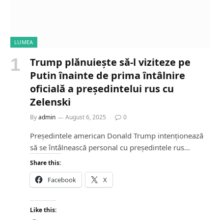
LUMEA
Trump plănuiește să-l viziteze pe
Putin înainte de prima întâlnire
oficială a președintelui rus cu
Zelenski
By
admin
August 6, 2025
0
Președintele american Donald Trump intenționează
să se întâlnească personal cu președintele rus…
Share this:
Facebook
X
Like this: