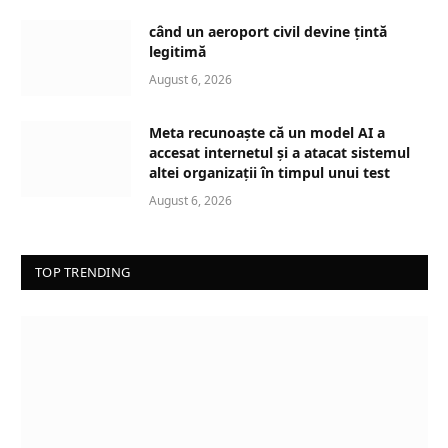
d
când un aeroport civil devine țintă
i
legitimă
n
August 6, 2026
g
…
Meta recunoaște că un model AI a
accesat internetul și a atacat sistemul
altei organizații în timpul unui test
August 6, 2026
TOP TRENDING