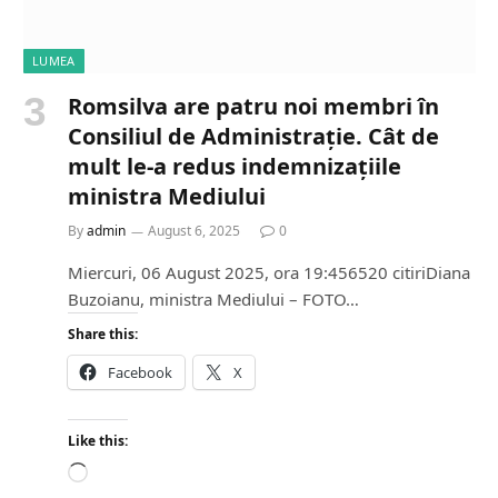
LUMEA
Romsilva are patru noi membri în
Consiliul de Administrație. Cât de
mult le-a redus indemnizațiile
ministra Mediului
By
admin
August 6, 2025
0
Miercuri, 06 August 2025, ora 19:456520 citiriDiana
Buzoianu, ministra Mediului – FOTO…
Share this:
Facebook
X
Like this:
L