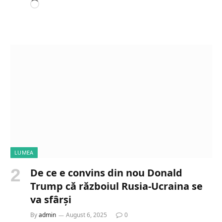
L
o
a
d
i
n
g
…
LUMEA
De ce e convins din nou Donald
Trump că războiul Rusia-Ucraina se
va sfârși
By
admin
August 6, 2025
0