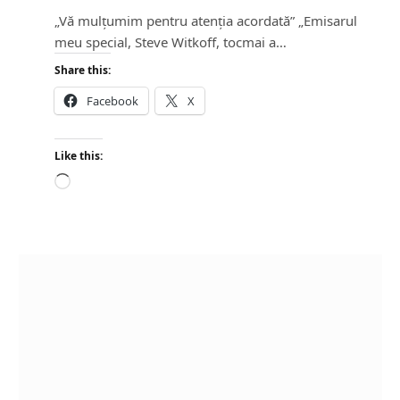
„Vă mulțumim pentru atenția acordată” „Emisarul
meu special, Steve Witkoff, tocmai a…
Share this:
Facebook
X
Like this:
L
o
a
d
i
n
g
…