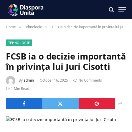
Home
Tehnologie
FCSB ia o decizie importantă în privința lui Juri Cisotti
»
»
TEHNOLOGIE
FCSB ia o decizie importantă
în privința lui Juri Cisotti
By
admin
October 16, 2025
No Comments
1 Min Read