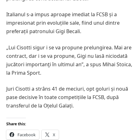
Italianul s-a impus aproape imediat la FCSB și a
impresionat prin evoluțiile sale, fiind unul dintre
preferații patronului Gigi Becali.
„Lui Cisotti sigur i se va propune prelungirea. Mai are
contract, dar i se va propune, Gigi nu lasă niciodată
jucători importanţi în ultimul an”, a spus Mihai Stoica,
la Prima Sport.
Juri Cisotti a strâns 41 de meciuri, opt goluri și nouă
pase decisive în toate competițiile la FCSB, după
transferul de la Oțelul Galați.
Share this:
Facebook
X