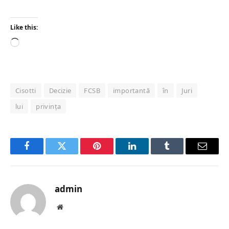
Like this:
Loading…
Cisotti
Decizie
FCSB
importantă
în
Juri
lui
privința
Facebook
Twitter
Pinterest
LinkedIn
Tumblr
Email
admin
Website