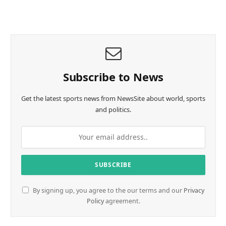
o
a
d
i
n
g
…
Subscribe to News
Get the latest sports news from NewsSite about world, sports
and politics.
By signing up, you agree to the our terms and our
Privacy
Policy
agreement.