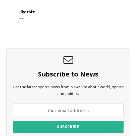
Like this:
L
o
a
d
i
n
g
…
Subscribe to News
Get the latest sports news from NewsSite about world, sports
and politics.