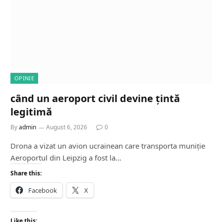
OPINIE
când un aeroport civil devine țintă
legitimă
By
admin
August 6, 2026
0
Drona a vizat un avion ucrainean care transporta muniție
Aeroportul din Leipzig a fost la…
Share this:
Facebook
X
Like this: