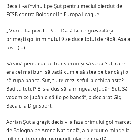
Becali l-a învinuit pe Șut pentru meciul pierdut de
FCSB contra Bolognei în Europa League.
„Meciul l-a pierdut Șut. Dacă faci o greșeală și
primești gol în minutul 9 se duce totul de râpă. Așa a
fost. (…)
Să vină perioada de transferuri și să vadă Șut, care
era cel mai bun, să vadă cum e să stea pe bancă și o
să rupă banca. Șut, tu te crezi șeful la echipa asta?
Bați tu totul? El s-a dus să ia mingea, e jupân Șut. Să
vedem ce jupân o să fie pe bancă”, a declarat Gigi
Becali, la Digi Sport.
Adrian Șut a greșit decisiv la faza primului gol marcat
de Bologna pe Arena Națională, a pierdut o minge la
mijlocul terenului perpendicular pe poartă.