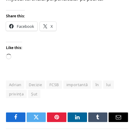
Share this:
Facebook
X
Like this:
Loading…
Adrian
Decizie
FCSB
importantă
în
lui
privința
Șut
Facebook
Twitter
Pinterest
LinkedIn
Tumblr
Email