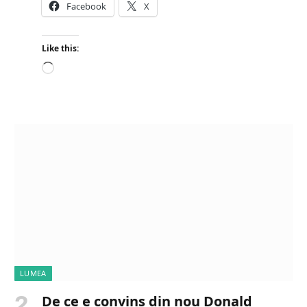
Facebook
X
Like this:
L
o
a
d
i
n
g
…
LUMEA
De ce e convins din nou Donald