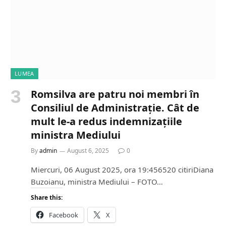
…
LUMEA
Romsilva are patru noi membri în
Consiliul de Administrație. Cât de
mult le-a redus indemnizațiile
ministra Mediului
By
admin
August 6, 2025
0
Miercuri, 06 August 2025, ora 19:456520 citiriDiana
Buzoianu, ministra Mediului – FOTO…
Share this:
Facebook
X