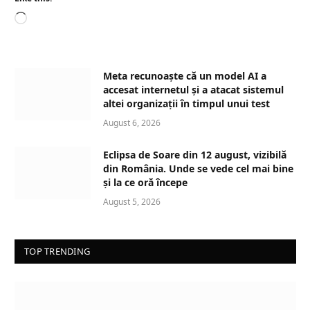
L
o
a
d
Meta recunoaște că un model AI a
i
accesat internetul și a atacat sistemul
n
altei organizații în timpul unui test
g
August 6, 2026
…
Eclipsa de Soare din 12 august, vizibilă
din România. Unde se vede cel mai bine
și la ce oră începe
August 5, 2026
TOP TRENDING