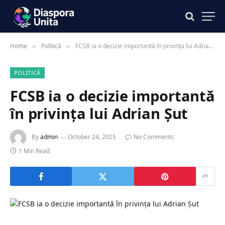
Home
Politică
FCSB ia o decizie importantă în privința lui Adrian Șut
»
»
POLITICĂ
FCSB ia o decizie importantă
în privința lui Adrian Șut
By
admin
October 24, 2025
No Comments
1 Min Read