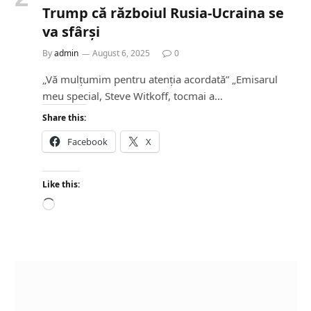
Trump că războiul Rusia-Ucraina se
va sfârși
By
admin
August 6, 2025
0
„Vă mulțumim pentru atenția acordată” „Emisarul
meu special, Steve Witkoff, tocmai a…
Share this:
Facebook
X
Like this:
L
o
a
d
i
n
g