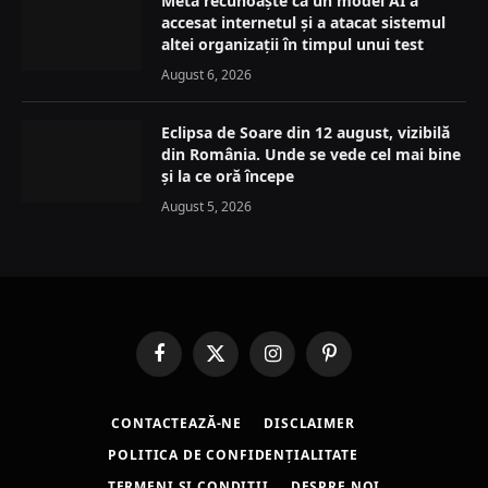
Meta recunoaște că un model AI a
accesat internetul și a atacat sistemul
altei organizații în timpul unui test
August 6, 2026
Eclipsa de Soare din 12 august, vizibilă
din România. Unde se vede cel mai bine
și la ce oră începe
August 5, 2026
Facebook
X
Instagram
Pinterest
(Twitter)
CONTACTEAZĂ-NE
DISCLAIMER
POLITICA DE CONFIDENȚIALITATE
TERMENI ȘI CONDIȚII
DESPRE NOI