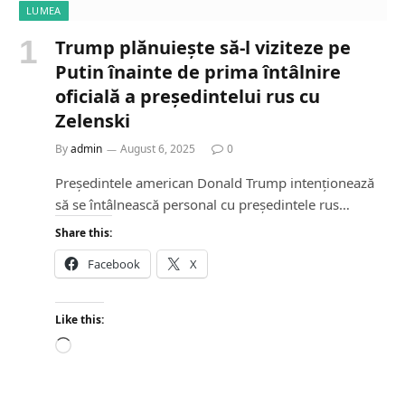
LUMEA
Trump plănuiește să-l viziteze pe
Putin înainte de prima întâlnire
oficială a președintelui rus cu
Zelenski
By
admin
August 6, 2025
0
Președintele american Donald Trump intenționează
să se întâlnească personal cu președintele rus…
Share this:
Facebook
X
Like this:
L
o
a