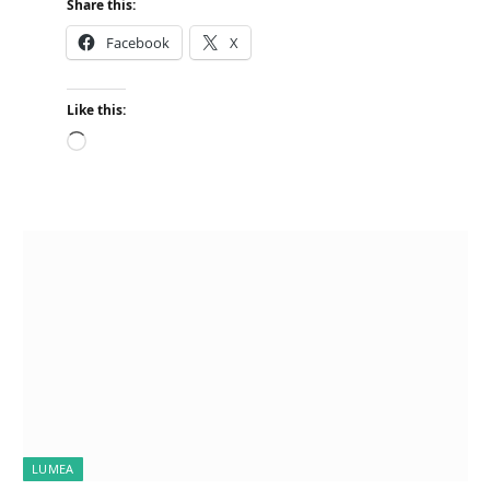
Share this:
Facebook
X
Like this:
L
o
a
d
i
n
g
…
LUMEA