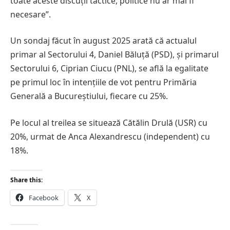
toate aceste discuții tactice, politice nu ar mai fi
necesare”.
Un sondaj făcut în august 2025 arată că actualul
primar al Sectorului 4, Daniel Băluță (PSD), și primarul
Sectorului 6, Ciprian Ciucu (PNL), se află la egalitate
pe primul loc în intențiile de vot pentru Primăria
Generală a Bucureștiului, fiecare cu 25%.
Pe locul al treilea se situează Cătălin Drulă (USR) cu
20%, urmat de Anca Alexandrescu (independent) cu
18%.
Share this:
Facebook
X