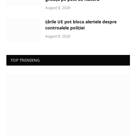
g
August 8, 2026
…
țările UE pot bloca alertele despre
controalele poliției
August 8, 2026
TOP TRENDING