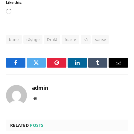
Like this:
Loading…
bune
câștige
Drulă
foarte
să
șanse
Facebook
Twitter
Pinterest
LinkedIn
Tumblr
Email
admin
Website
RELATED
POSTS