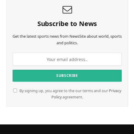
i
n
g
…
Subscribe to News
Get the latest sports news from NewsSite about world, sports
and politics.
By signing up, you agree to the our terms and our
Privacy
Policy
agreement.