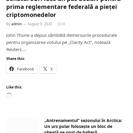
prima reglementare federală a pieței
criptomonedelor
By
admin
August 9, 2026
0
John Thune a depus sâmbătă demersurile procedurale
pentru organizarea votului pe „Clarity Act”, notează
Reuters.…
Share this:
Facebook
X
Like this:
L
o
a
d
„Antrenamentul” sezonului în Arctica:
i
Un urs polar folosește un bloc de
n
gheață pe post de halteră