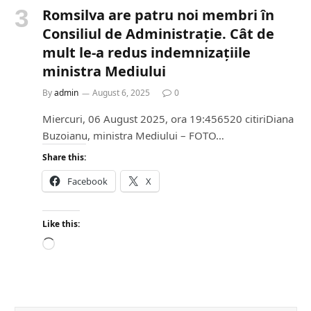
Romsilva are patru noi membri în
Consiliul de Administrație. Cât de
mult le-a redus indemnizațiile
ministra Mediului
By
admin
August 6, 2025
0
Miercuri, 06 August 2025, ora 19:456520 citiriDiana
Buzoianu, ministra Mediului – FOTO…
Share this:
Facebook
X
Like this:
L
o
a
d