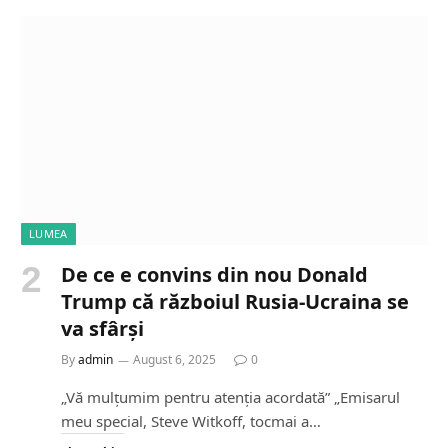
d
i
n
g
…
LUMEA
De ce e convins din nou Donald
Trump că războiul Rusia-Ucraina se
va sfârși
By
admin
August 6, 2025
0
„Vă mulțumim pentru atenția acordată” „Emisarul
meu special, Steve Witkoff, tocmai a…