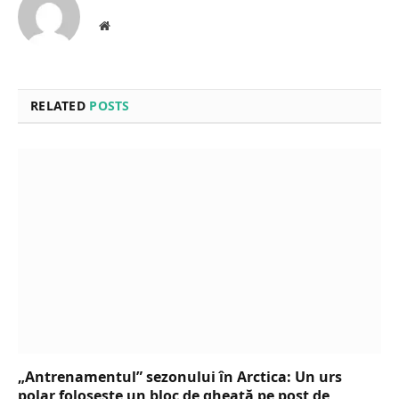
Website
RELATED
POSTS
„Antrenamentul” sezonului în Arctica: Un urs
polar folosește un bloc de gheață pe post de