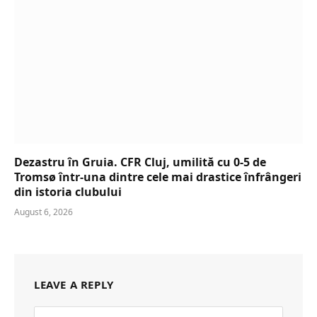
Dezastru în Gruia. CFR Cluj, umilită cu 0-5 de
Tromsø într-una dintre cele mai drastice înfrângeri
din istoria clubului
August 6, 2026
LEAVE A REPLY