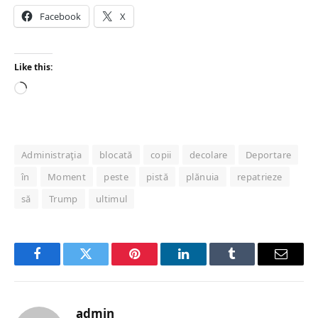
Facebook
X
Like this:
Loading…
Administraţia
blocată
copii
decolare
Deportare
în
Moment
peste
pistă
plănuia
repatrieze
să
Trump
ultimul
Facebook
Twitter
Pinterest
LinkedIn
Tumblr
Email
admin