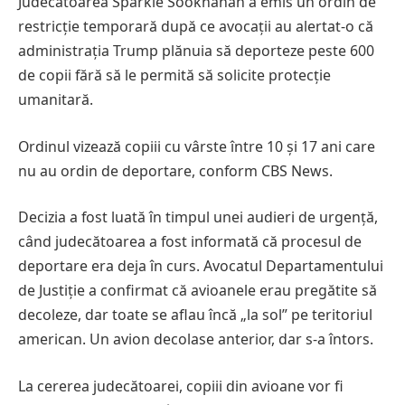
Judecătoarea Sparkle Sooknanan a emis un ordin de
restricție temporară după ce avocații au alertat-o că
administrația Trump plănuia să deporteze peste 600
de copii fără să le permită să solicite protecție
umanitară.
Ordinul vizează copiii cu vârste între 10 și 17 ani care
nu au ordin de deportare, conform CBS News.
Decizia a fost luată în timpul unei audieri de urgență,
când judecătoarea a fost informată că procesul de
deportare era deja în curs. Avocatul Departamentului
de Justiție a confirmat că avioanele erau pregătite să
decoleze, dar toate se aflau încă „la sol” pe teritoriul
american. Un avion decolase anterior, dar s-a întors.
La cererea judecătoarei, copiii din avioane vor fi