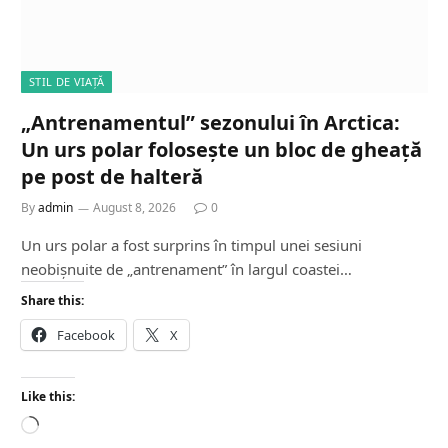
STIL DE VIAȚĂ
„Antrenamentul” sezonului în Arctica:
Un urs polar folosește un bloc de gheață
pe post de halteră
By
admin
August 8, 2026
0
Un urs polar a fost surprins în timpul unei sesiuni
neobișnuite de „antrenament” în largul coastei…
Share this:
Facebook
X
Like this:
L