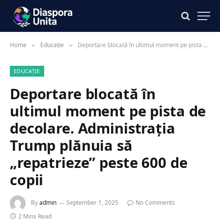
Home
Educație
Deportare blocată în ultimul moment pe pista de decolare. Administrația Trump plănuia să „repatrieze” peste 600 de copii
»
»
EDUCAȚIE
Deportare blocată în
ultimul moment pe pista de
decolare. Administrația
Trump plănuia să
„repatrieze” peste 600 de
copii
By
admin
September 1, 2025
No Comments
2 Mins Read