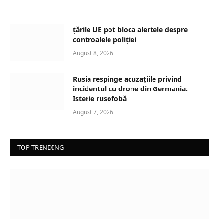
o
a
d
țările UE pot bloca alertele despre
i
controalele poliției
n
August 8, 2026
g
…
Rusia respinge acuzațiile privind
incidentul cu drone din Germania:
Isterie rusofobă
August 7, 2026
TOP TRENDING