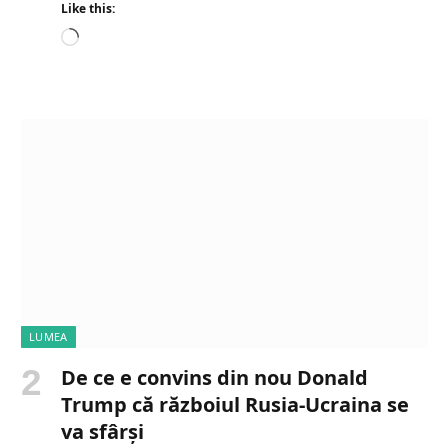
Like this:
L
o
a
d
i
n
g
…
LUMEA
De ce e convins din nou Donald
Trump că războiul Rusia-Ucraina se
va sfârși