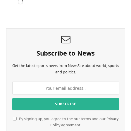
L
o
a
d
i
n
g
…
Subscribe to News
Get the latest sports news from NewsSite about world, sports
and politics.
By signing up, you agree to the our terms and our
Privacy
Policy
agreement.