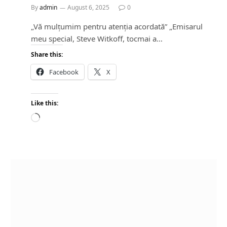
By
admin
August 6, 2025
0
„Vă mulțumim pentru atenția acordată” „Emisarul
meu special, Steve Witkoff, tocmai a…
Share this:
Facebook
X
Like this:
L
o
a
d
i
n
g
…