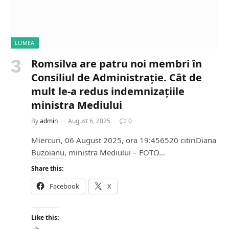
LUMEA
Romsilva are patru noi membri în
Consiliul de Administrație. Cât de
mult le-a redus indemnizațiile
ministra Mediului
By
admin
August 6, 2025
0
Miercuri, 06 August 2025, ora 19:456520 citiriDiana
Buzoianu, ministra Mediului – FOTO…
Share this:
Facebook
X
Like this: