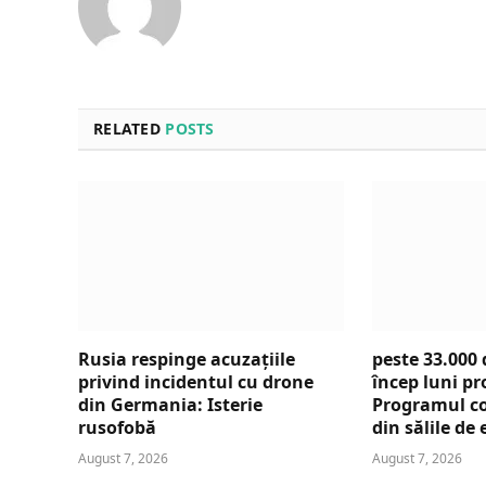
RELATED
POSTS
Rusia respinge acuzațiile
peste 33.000 
privind incidentul cu drone
încep luni pr
din Germania: Isterie
Programul co
rusofobă
din sălile d
August 7, 2026
August 7, 2026