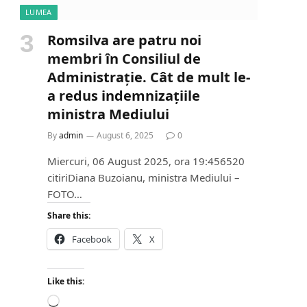
LUMEA
Romsilva are patru noi
membri în Consiliul de
Administrație. Cât de mult le-
a redus indemnizațiile
ministra Mediului
By
admin
August 6, 2025
0
Miercuri, 06 August 2025, ora 19:456520
citiriDiana Buzoianu, ministra Mediului –
FOTO…
Share this:
Facebook
X
Like this:
L