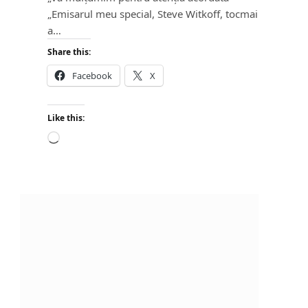
„Emisarul meu special, Steve Witkoff, tocmai
a…
Share this:
Facebook
X
Like this:
L
o
a
d
i
n
g
…
e