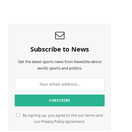
o
a
d
i
n
g
…
Subscribe to News
Get the latest sports news from NewsSite about
world, sports and politics.
By signing up, you agree to the our terms and
our
Privacy Policy
agreement.