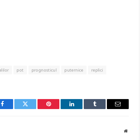
alilor
pot
prognosticul
puternice
replici
Facebook
Twitter
Pinterest
LinkedIn
Tumblr
Email
Websit