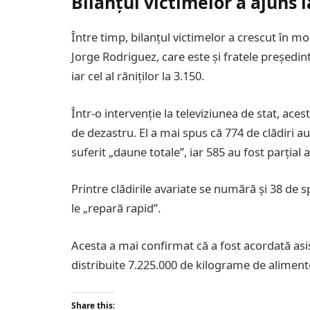
Bilanțul victimelor a ajuns l
Între timp, bilanțul victimelor a crescut în mo
Jorge Rodriguez, care este și fratele președint
iar cel al răniților la 3.150.
Într-o intervenție la televiziunea de stat, aces
de dezastru. El a mai spus că 774 de clădiri au
suferit „daune totale”, iar 585 au fost parțial 
Printre clădirile avariate se numără și 38 de s
le „repară rapid”.
Acesta a mai confirmat că a fost acordată asis
distribuite 7.225.000 de kilograme de aliment
Share this: