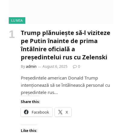
LUMEA
Trump plănuiește să-l viziteze
pe Putin înainte de prima
întâlnire oficială a
președintelui rus cu Zelenski
By
admin
August 6, 2025
0
Președintele american Donald Trump
intenționează să se întâlnească personal cu
președintele rus…
Share this:
Facebook
X
Like this: