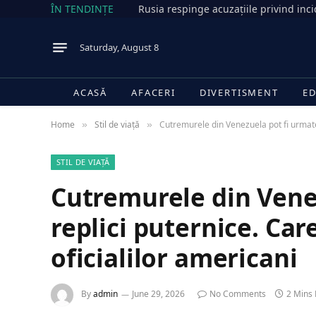
ÎN TENDINȚE
Saturday, August 8
ACASĂ
AFACERI
DIVERTISMENT
ED
Home
Stil de viață
Cutremurele din Venezuela pot fi urmate 
»
»
STIL DE VIAȚĂ
Cutremurele din Vene
replici puternice. Car
oficialilor americani
By
admin
June 29, 2026
No Comments
2 Mins