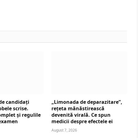
de candidați
„Limonada de deparazitare”,
obele scrise.
rețeta mănăstirească
mplet și regulile
devenită virală. Ce spun
e examen
medicii despre efectele ei
August 7, 2026