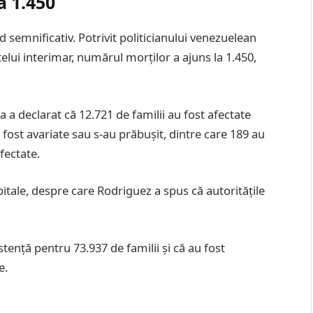
a 1.450
d semnificativ. Potrivit politicianului venezuelean
elui interimar, numărul morților a ajuns la 1.450,
ta a declarat că 12.721 de familii au fost afectate
 fost avariate sau s-au prăbușit, dintre care 189 au
afectate.
pitale, despre care Rodriguez a spus că autoritățile
tență pentru 73.937 de familii și că au fost
e.