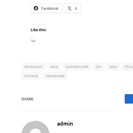
Facebook
X
Like this:
Loading…
americani
care
cutremurele
din
este
ofici
urmate
Venezuela
SHARE.
admin