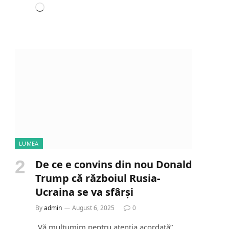
L
o
a
d
i
n
g
…
LUMEA
De ce e convins din nou Donald
Trump că războiul Rusia-
Ucraina se va sfârși
By
admin
August 6, 2025
0
„Vă mulțumim pentru atenția acordată”