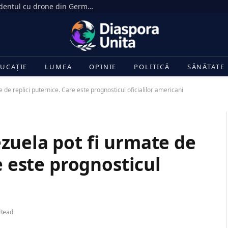
Rusia respinge acuzațiile privind incidentul cu drone din Germania: Isterie rusofobă
UCAȚIE
LUMEA
OPINIE
POLITICĂ
SĂNĂTATE
de replici puternice. Care este prognosticul oficialilor americani
zuela pot fi urmate de
e este prognosticul
 Read