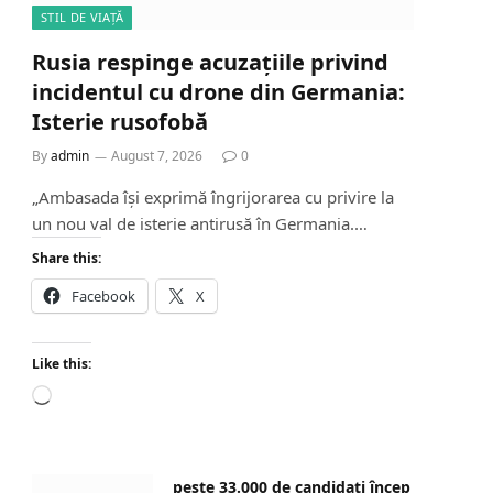
STIL DE VIAȚĂ
Rusia respinge acuzațiile privind
incidentul cu drone din Germania:
Isterie rusofobă
By
admin
August 7, 2026
0
„Ambasada își exprimă îngrijorarea cu privire la
un nou val de isterie antirusă în Germania.…
Share this:
Facebook
X
Like this:
L
o
a
d
peste 33.000 de candidați încep