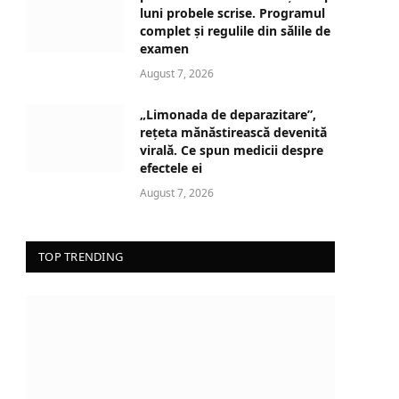
i
luni probele scrise. Programul
n
complet și regulile din sălile de
examen
g
…
August 7, 2026
„Limonada de deparazitare”,
rețeta mănăstirească devenită
virală. Ce spun medicii despre
efectele ei
August 7, 2026
TOP TRENDING