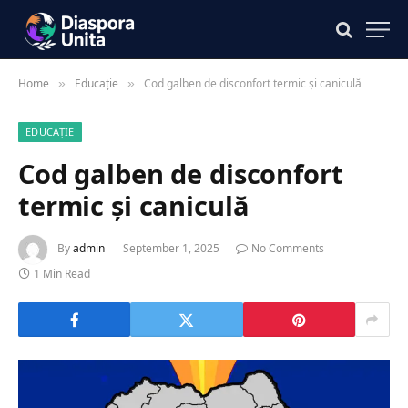
Home
Educație
Cod galben de disconfort termic și caniculă
»
»
EDUCAȚIE
Cod galben de disconfort
termic și caniculă
By
admin
September 1, 2025
No Comments
1 Min Read