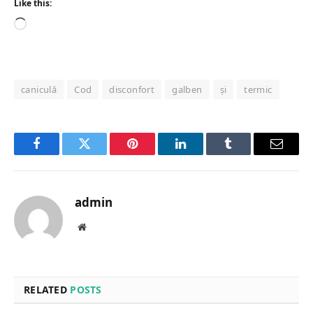
Like this:
Loading…
caniculă
Cod
disconfort
galben
și
termic
Facebook
Twitter
Pinterest
LinkedIn
Tumblr
Email
admin
Website
RELATED
POSTS