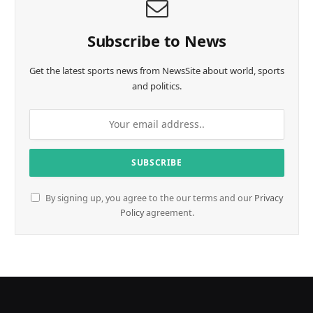
n
g
…
Subscribe to News
Get the latest sports news from NewsSite about world, sports
and politics.
By signing up, you agree to the our terms and our
Privacy
Policy
agreement.