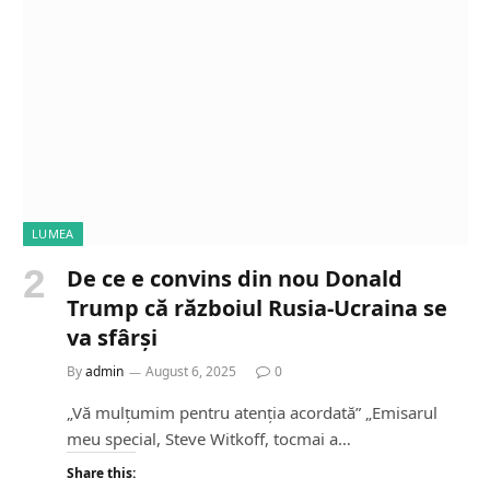
i
n
g
…
LUMEA
De ce e convins din nou Donald
Trump că războiul Rusia-Ucraina se
va sfârși
By
admin
August 6, 2025
0
„Vă mulțumim pentru atenția acordată” „Emisarul
meu special, Steve Witkoff, tocmai a…
Share this: