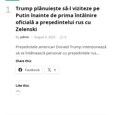
Trump plănuiește să-l viziteze pe
Putin înainte de prima întâlnire
oficială a președintelui rus cu
Zelenski
By
admin
August 6, 2025
0
Președintele american Donald Trump intenționează
să se întâlnească personal cu președintele rus…
Share this:
Facebook
X
Like this:
L
o
a
d