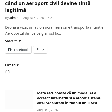
când un aeroport civil devine țintă
legitimă
By
admin
August 6, 2026
0
Drona a vizat un avion ucrainean care transporta muniție
Aeroportul din Leipzig a fost la…
Share this:
Facebook
X
Like this:
L
o
a
d
Meta recunoaște că un model AI a
i
accesat internetul și a atacat sistemul
n
altei organizații în timpul unui test
g
August 6, 2026