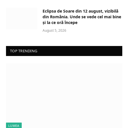
…
Eclipsa de Soare din 12 august, vizibilă
din România. Unde se vede cel mai bine
și la ce oră începe
August 5, 2026
TOP TRENDING
LUMEA