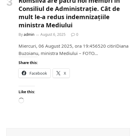
Romsilva are patru noi membri în
Consiliul de Administrație. Cât de
mult le-a redus indemnizațiile
ministra Mediului
By
admin
August 6, 2025
0
Miercuri, 06 August 2025, ora 19:456520 citiriDiana
Buzoianu, ministra Mediului – FOTO…
Share this:
Facebook
X
Like this:
L
o
a
d
i