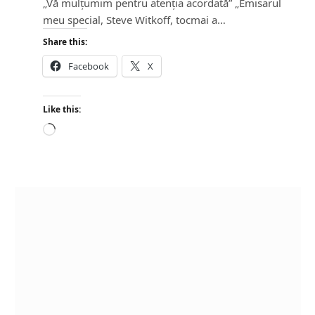
„Vă mulțumim pentru atenția acordată” „Emisarul
meu special, Steve Witkoff, tocmai a…
Share this:
Facebook
X
Like this:
L
o
a
d
i
n
g
…