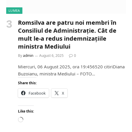
LUMEA
Romsilva are patru noi membri în
Consiliul de Administrație. Cât de
mult le-a redus indemnizațiile
ministra Mediului
By
admin
August 6, 2025
0
Miercuri, 06 August 2025, ora 19:456520 citiriDiana
Buzoianu, ministra Mediului – FOTO…
Share this:
Facebook
X
Like this:
L
o