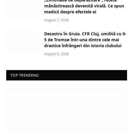
i
mănăstirească devenită virală. Ce spun
n
medicii despre efectele ei
g
August 7, 2026
…
Dezastru în Gruia. CFR Cluj, umilită cu 0-
5 de Tromsø într-una dintre cele mai
drastice înfrângeri din istoria clubului
August 6, 2026
TOP TRENDING