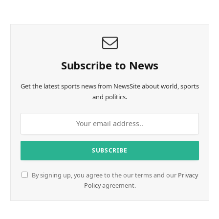
a
d
i
n
g
…
Subscribe to News
Get the latest sports news from NewsSite about world, sports
and politics.
By signing up, you agree to the our terms and our
Privacy
Policy
agreement.