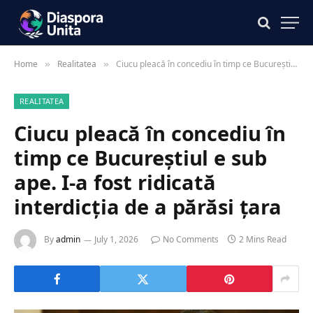
Home
Realitatea
Ciucu pleacă în concediu în timp ce Bucureștiul e sub ape. I-a fost ridicată interdicția de a părăsi țara
»
»
REALITATEA
Ciucu pleacă în concediu în
timp ce Bucureștiul e sub
ape. I-a fost ridicată
interdicția de a părăsi țara
By
admin
July 1, 2026
No Comments
2 Mins Read