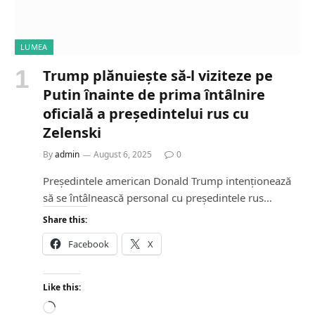
LUMEA
Trump plănuiește să-l viziteze pe
Putin înainte de prima întâlnire
oficială a președintelui rus cu
Zelenski
By
admin
August 6, 2025
0
Președintele american Donald Trump intenționează
să se întâlnească personal cu președintele rus…
Share this:
Facebook
X
Like this:
L