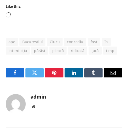
Like this:
Loading…
ape
Bucureștiul
Ciucu
concediu
fost
în
interdicția
părăsi
pleacă
ridicată
țară
timp
Facebook
Twitter
Pinterest
LinkedIn
Tumblr
Email
admin
Website