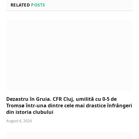
RELATED
POSTS
Dezastru în Gruia. CFR Cluj, umilită cu 0-5 de
Tromsø într-una dintre cele mai drastice înfrângeri
din istoria clubului
August 6, 2026