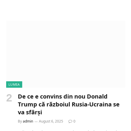
o
a
d
i
n
g
…
LUMEA
De ce e convins din nou Donald
Trump că războiul Rusia-Ucraina se
va sfârși
By
admin
August 6, 2025
0