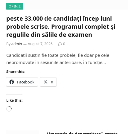
OPINIE
peste 33.000 de candidați încep luni
probele scrise. Programul complet și
regulile din sălile de examen
By
admin
August 7, 2026
0
Candidații susțin fie toate probele, fie doar pe cele
nepromovate în sesiunile anterioare, în funcție…
Share this:
Facebook
X
Like this:
L
o
a
d
„Limonada de deparazitare”, rețeta