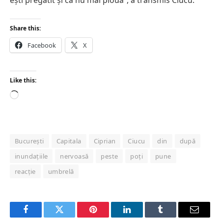
Share this:
Facebook
X
Like this:
Loading…
București
Capitala
Ciprian
Ciucu
din
după
inundațiile
nervoasă
peste
poți
pune
reacție
umbrelă
Facebook
Twitter
Pinterest
LinkedIn
Tumblr
Email