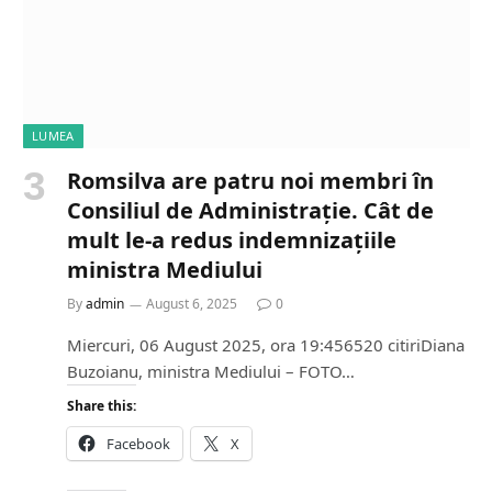
LUMEA
Romsilva are patru noi membri în
Consiliul de Administrație. Cât de
mult le-a redus indemnizațiile
ministra Mediului
By
admin
August 6, 2025
0
Miercuri, 06 August 2025, ora 19:456520 citiriDiana
Buzoianu, ministra Mediului – FOTO…
Share this:
Facebook
X