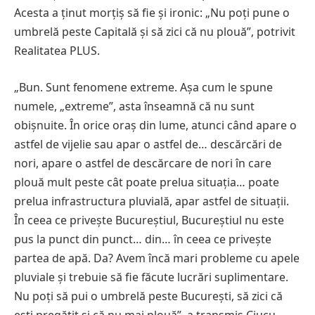
Acesta a ținut morțiș să fie și ironic: „Nu poți pune o
umbrelă peste Capitală și să zici că nu plouă”, potrivit
Realitatea PLUS.
„Bun. Sunt fenomene extreme. Așa cum le spune
numele, „extreme”, asta înseamnă că nu sunt
obișnuite. În orice oraș din lume, atunci când apare o
astfel de vijelie sau apar o astfel de… descărcări de
nori, apare o astfel de descărcare de nori în care
plouă mult peste cât poate prelua situația… poate
prelua infrastructura pluvială, apar astfel de situații.
În ceea ce privește Bucureștiul, Bucureștiul nu este
pus la punct din punct… din… în ceea ce privește
partea de apă. Da? Avem încă mari probleme cu apele
pluviale și trebuie să fie făcute lucrări suplimentare.
Nu poți să pui o umbrelă peste București, să zici că
ești pregătit și că nu mai plouă”, a transmis Ciucu.