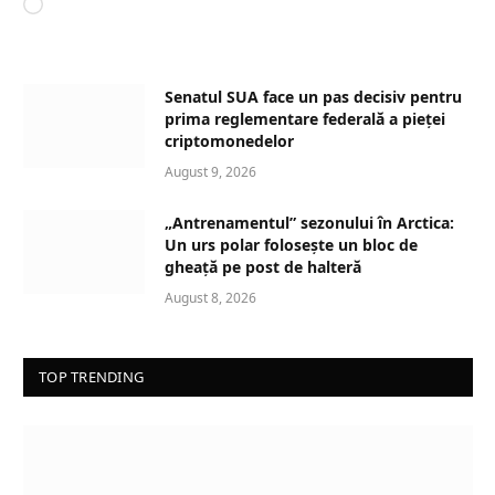
L
o
a
d
Senatul SUA face un pas decisiv pentru
i
prima reglementare federală a pieței
n
criptomonedelor
g
August 9, 2026
…
„Antrenamentul” sezonului în Arctica:
Un urs polar folosește un bloc de
gheață pe post de halteră
August 8, 2026
TOP TRENDING