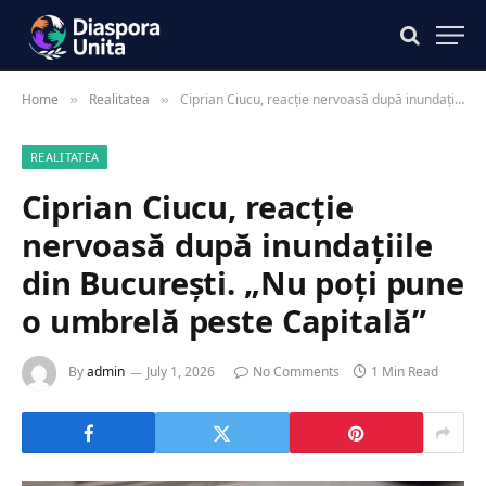
Home
Realitatea
Ciprian Ciucu, reacție nervoasă după inundațiile din București. „Nu poți pune o umbrelă peste Capitală”
»
»
REALITATEA
Ciprian Ciucu, reacție
nervoasă după inundațiile
din București. „Nu poți pune
o umbrelă peste Capitală”
By
admin
July 1, 2026
No Comments
1 Min Read