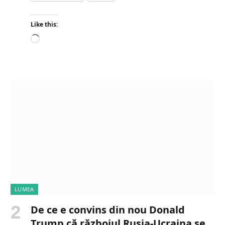
Like this:
L
o
a
d
i
n
g
…
LUMEA
De ce e convins din nou Donald
Trump că războiul Rusia-Ucraina se