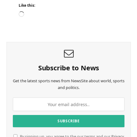
Like this:
L
o
a
d
i
n
g
…
Subscribe to News
Get the latest sports news from NewsSite about world, sports
and politics.
By signing up, you agree to the our terms and our
Privacy