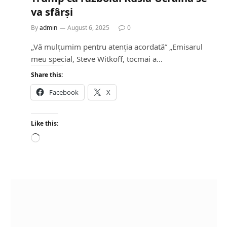
va sfârși
By
admin
August 6, 2025
0
„Vă mulțumim pentru atenția acordată” „Emisarul
meu special, Steve Witkoff, tocmai a…
Share this:
Facebook
X
Like this:
L
o
a
d
i
n
g
…