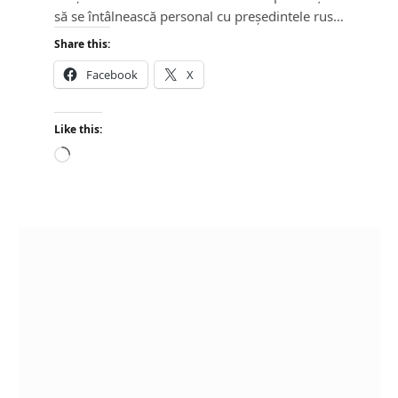
să se întâlnească personal cu președintele rus…
Share this:
Facebook
X
Like this:
L
o
a
d
i
n
g
…