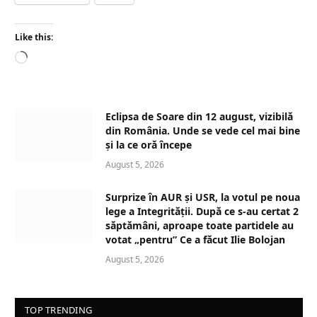
Like this:
L
o
a
d
Eclipsa de Soare din 12 august, vizibilă
i
din România. Unde se vede cel mai bine
n
și la ce oră începe
g
August 5, 2026
…
Surprize în AUR și USR, la votul pe noua
lege a Integrității. După ce s-au certat 2
săptămâni, aproape toate partidele au
votat „pentru” Ce a făcut Ilie Bolojan
August 5, 2026
TOP TRENDING