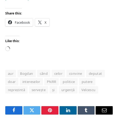
Share this:
Facebook
X
Like this:
Loading…
aur
Bogdan
când
celor
convine
deputat
doar
intereselor
PNRR
politice
putere
reprezintă
servește
și
urgență
Velcescu
Facebook
Twitter
Pinterest
LinkedIn
Tumblr
Email