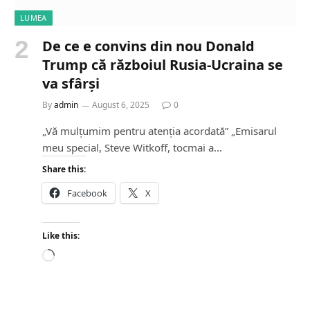
LUMEA
De ce e convins din nou Donald
Trump că războiul Rusia-Ucraina se
va sfârși
By
admin
August 6, 2025
0
„Vă mulțumim pentru atenția acordată” „Emisarul
meu special, Steve Witkoff, tocmai a…
Share this:
Facebook
X
Like this:
L
o
a
d