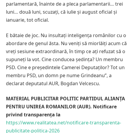
parlamentară, înainte de a pleca parlamentarii… trei
luni… două luni, scuzați, că iulie și august oficial și
ianuarie, tot oficial.
E bătaie de joc. Nu insultați inteligența românilor cu o
abordare de genul ăsta. Nu veniți să miorlăiți acum că
vreți sesiune extraordinară, în timp ce ați refuzat să o
supuneți la vot. Cine conducea ședința? Un membru
PSD. Cine e președintele Camerei Deputaților? Tot un
membru PSD, un domn pe nume Grindeanu”, a
declarat deputatul AUR, Bogdan Velcescu.
MATERIAL PUBLICITAR POLITIC PARTIDUL ALIANȚA
PENTRU UNIREA ROMANILOR (AUR). Notificare
privind transparența la
https://www.realitatea.net/notificare-transparenta-
publicitate-politica-2026