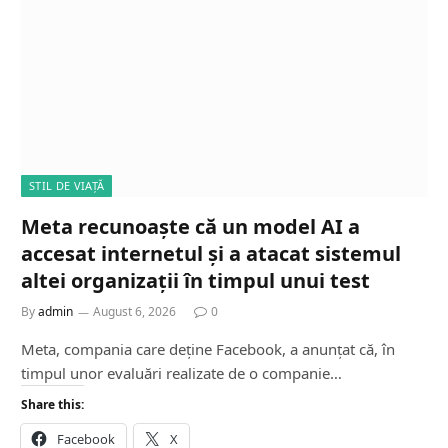
STIL DE VIAȚĂ
Meta recunoaște că un model AI a
accesat internetul și a atacat sistemul
altei organizații în timpul unui test
By
admin
August 6, 2026
0
Meta, compania care deține Facebook, a anunțat că, în
timpul unor evaluări realizate de o companie…
Share this:
Facebook
X