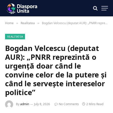
Home
Realitatea
Bogdan Velcescu (deputat AUR): „PNRR reprezintă o urgență doar când le convine celor de la putere și când le servește intereselor politice”
»
»
REALITATEA
Bogdan Velcescu (deputat
AUR): „PNRR reprezintă o
urgență doar când le
convine celor de la putere și
când le servește intereselor
politice”
By
admin
July 8, 2026
No Comments
2 Mins Read