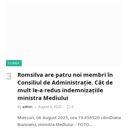
i
n
g
…
LUMEA
Romsilva are patru noi membri în
Consiliul de Administrație. Cât de
mult le-a redus indemnizațiile
ministra Mediului
By
admin
August 6, 2025
0
Miercuri, 06 August 2025, ora 19:456520 citiriDiana
Buzoianu, ministra Mediului – FOTO…