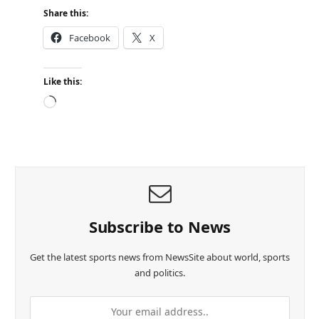
Share this:
Facebook
X
Like this:
L
o
a
d
i
n
g
…
Subscribe to News
Get the latest sports news from NewsSite about world, sports
and politics.