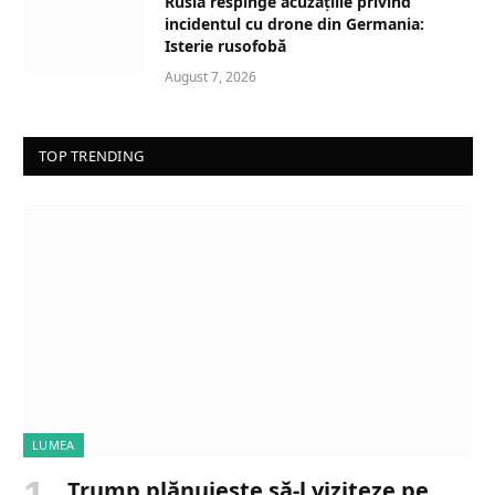
Rusia respinge acuzațiile privind
incidentul cu drone din Germania:
Isterie rusofobă
August 7, 2026
TOP TRENDING
LUMEA
Trump plănuiește să-l viziteze pe