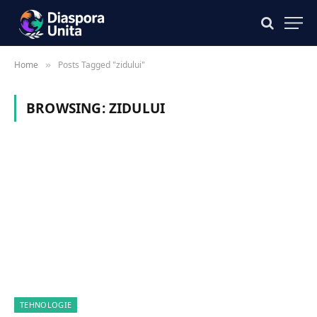
Home
Posts Tagged "zidului"
»
BROWSING:
ZIDULUI
TEHNOLOGIE