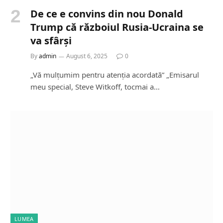
De ce e convins din nou Donald
Trump că războiul Rusia-Ucraina se
va sfârși
By
admin
August 6, 2025
0
„Vă mulțumim pentru atenția acordată” „Emisarul
meu special, Steve Witkoff, tocmai a…
LUMEA