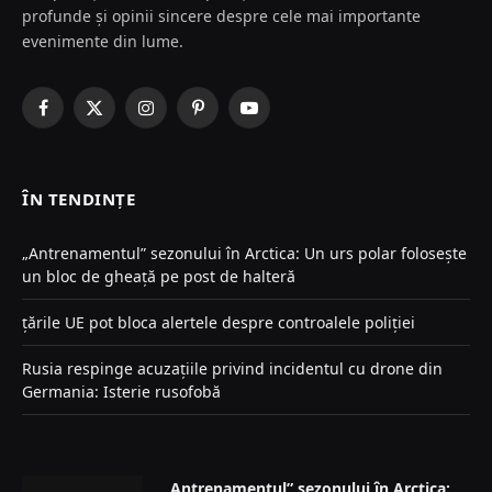
profunde și opinii sincere despre cele mai importante
evenimente din lume.
Facebook
X
Instagram
Pinterest
YouTube
(Twitter)
ÎN TENDINȚE
„Antrenamentul” sezonului în Arctica: Un urs polar folosește
un bloc de gheață pe post de halteră
țările UE pot bloca alertele despre controalele poliției
Rusia respinge acuzațiile privind incidentul cu drone din
Germania: Isterie rusofobă
„Antrenamentul” sezonului în Arctica: