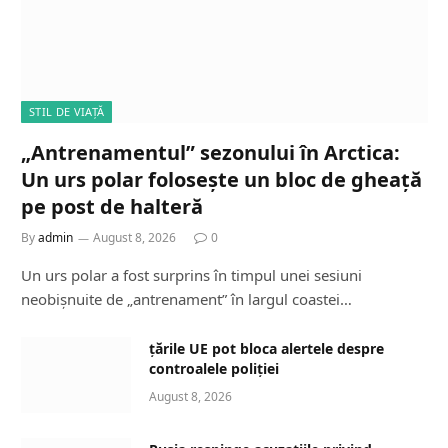
STIL DE VIAȚĂ
„Antrenamentul” sezonului în Arctica:
Un urs polar folosește un bloc de gheață
pe post de halteră
By
admin
August 8, 2026
0
Un urs polar a fost surprins în timpul unei sesiuni
neobișnuite de „antrenament” în largul coastei…
țările UE pot bloca alertele despre
controalele poliției
August 8, 2026