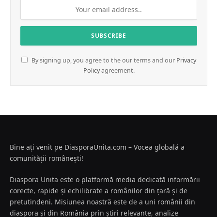
By signing up, you agree to the our terms and our
Privacy
Policy
agreement.
Bine ați venit pe DiasporaUnita.com – Vocea globală a
comunității românești!
Diaspora Unita este o platformă media dedicată informării
corecte, rapide și echilibrate a românilor din țară și de
pretutindeni. Misiunea noastră este de a uni românii din
diaspora și din România prin știri relevante, analize