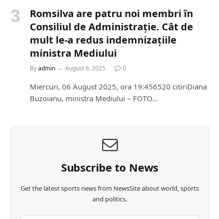
Romsilva are patru noi membri în
Consiliul de Administrație. Cât de
mult le-a redus indemnizațiile
ministra Mediului
By
admin
August 6, 2025
0
Miercuri, 06 August 2025, ora 19:456520 citiriDiana
Buzoianu, ministra Mediului – FOTO…
Subscribe to News
Get the latest sports news from NewsSite about world, sports
and politics.