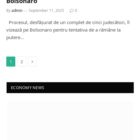
Bolsonaro
By
admin
September 11, 2025
0
Procesul, desfășurat de un complet de cinci judecători, îl
vizează pe Bolsonaro pentru tentativa de a rămâne la
putere…
Next
1
2
ECONOMY NEWS