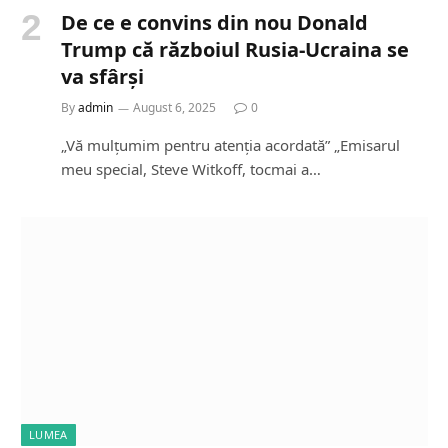
De ce e convins din nou Donald
Trump că războiul Rusia-Ucraina se
va sfârși
By
admin
August 6, 2025
0
„Vă mulțumim pentru atenția acordată” „Emisarul
meu special, Steve Witkoff, tocmai a…
LUMEA