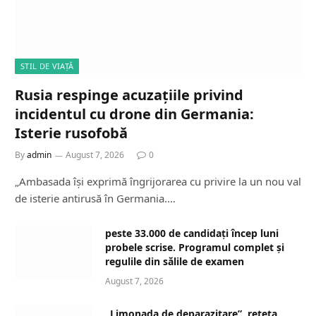
STIL DE VIAȚĂ
Rusia respinge acuzațiile privind
incidentul cu drone din Germania:
Isterie rusofobă
By
admin
August 7, 2026
0
„Ambasada își exprimă îngrijorarea cu privire la un nou val
de isterie antirusă în Germania.…
peste 33.000 de candidați încep luni
probele scrise. Programul complet și
regulile din sălile de examen
August 7, 2026
„Limonada de deparazitare”, rețeta