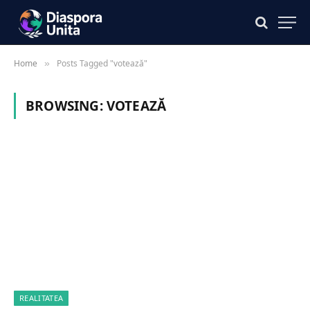
Home
Posts Tagged "votează"
»
BROWSING:
VOTEAZĂ
REALITATEA