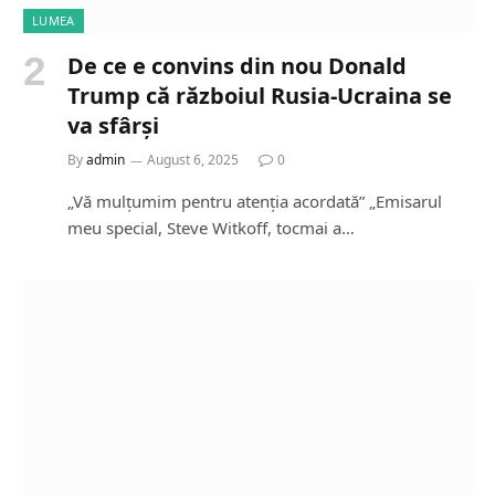
LUMEA
De ce e convins din nou Donald
Trump că războiul Rusia-Ucraina se
va sfârși
By
admin
August 6, 2025
0
„Vă mulțumim pentru atenția acordată” „Emisarul
meu special, Steve Witkoff, tocmai a…