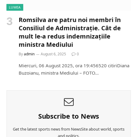
LUMEA
Romsilva are patru noi membri în
Consiliul de Administrație. Cât de
mult le-a redus indemnizațiile
ministra Mediului
By
admin
August 6, 2025
0
Miercuri, 06 August 2025, ora 19:456520 citiriDiana
Buzoianu, ministra Mediului – FOTO…
Subscribe to News
Get the latest sports news from NewsSite about world, sports
and politics.