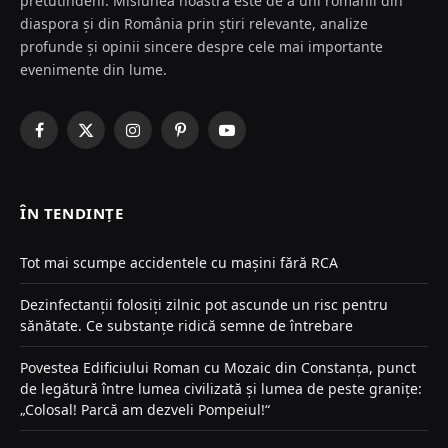
pretutindeni. Misiunea noastră este de a uni românii din
diaspora și din România prin știri relevante, analize
profunde și opinii sincere despre cele mai importante
evenimente din lume.
Facebook
X
Instagram
Pinterest
YouTube
(Twitter)
ÎN TENDINȚE
Tot mai scumpe accidentele cu mașini fără RCA
Dezinfectanții folosiți zilnic pot ascunde un risc pentru
sănătate. Ce substanțe ridică semne de întrebare
Povestea Edificiului Roman cu Mozaic din Constanța, punct
de legătură între lumea civilizată și lumea de peste granițe:
„Colosal! Parcă am dezveli Pompeiul!“