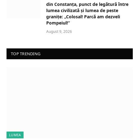
din Constanța, punct de legătură între
lumea civilizată și lumea de peste
granițe: „Colosal! Parcă am dezveli
Pompeiul!“
August 9, 2026
TOP TRENDING
LUMEA