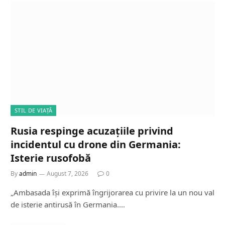
STIL DE VIAȚĂ
Rusia respinge acuzațiile privind
incidentul cu drone din Germania:
Isterie rusofobă
By
admin
August 7, 2026
0
„Ambasada își exprimă îngrijorarea cu privire la un nou val
de isterie antirusă în Germania.…