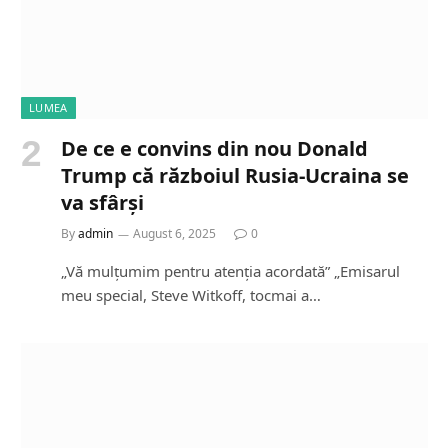
LUMEA
De ce e convins din nou Donald
Trump că războiul Rusia-Ucraina se
va sfârși
By
admin
August 6, 2025
0
„Vă mulțumim pentru atenția acordată” „Emisarul
meu special, Steve Witkoff, tocmai a…