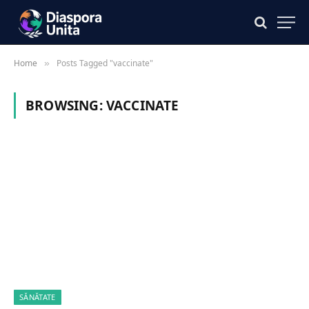
Home
Posts Tagged "vaccinate"
»
BROWSING:
VACCINATE
SĂNĂTATE