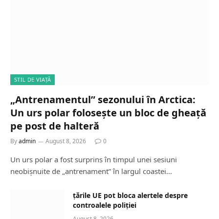
STIL DE VIAȚĂ
„Antrenamentul” sezonului în Arctica:
Un urs polar folosește un bloc de gheață
pe post de halteră
By
admin
August 8, 2026
0
Un urs polar a fost surprins în timpul unei sesiuni
neobișnuite de „antrenament” în largul coastei…
țările UE pot bloca alertele despre
controalele poliției
August 8, 2026