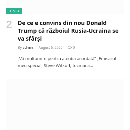
LUMEA
De ce e convins din nou Donald
Trump că războiul Rusia-Ucraina se
va sfârși
By
admin
August 6, 2025
0
„Vă mulțumim pentru atenția acordată” „Emisarul
meu special, Steve Witkoff, tocmai a…