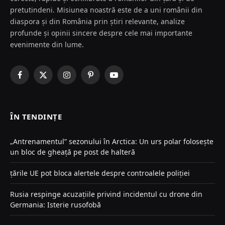
pretutindeni. Misiunea noastră este de a uni românii din
diaspora și din România prin știri relevante, analize
profunde și opinii sincere despre cele mai importante
evenimente din lume.
Facebook
X
Instagram
Pinterest
YouTube
(Twitter)
ÎN TENDINȚE
„Antrenamentul” sezonului în Arctica: Un urs polar folosește
un bloc de gheață pe post de halteră
țările UE pot bloca alertele despre controalele poliției
Rusia respinge acuzațiile privind incidentul cu drone din
Germania: Isterie rusofobă