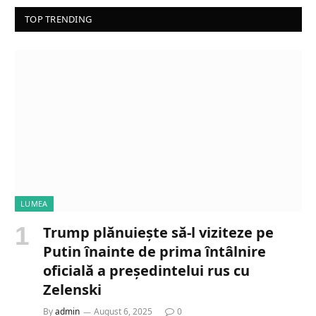
TOP TRENDING
LUMEA
Trump plănuiește să-l viziteze pe
Putin înainte de prima întâlnire
oficială a președintelui rus cu
Zelenski
By
admin
August 6, 2025
0