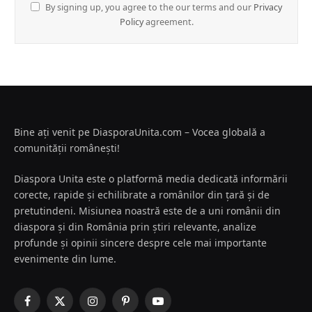
By signing up, you agree to the our terms and our
Privacy
Policy
agreement.
Bine ați venit pe DiasporaUnita.com – Vocea globală a
comunității românești!
Diaspora Unita este o platformă media dedicată informării
corecte, rapide și echilibrate a românilor din țară și de
pretutindeni. Misiunea noastră este de a uni românii din
diaspora și din România prin știri relevante, analize
profunde și opinii sincere despre cele mai importante
evenimente din lume.
Facebook
X
Instagram
Pinterest
YouTube