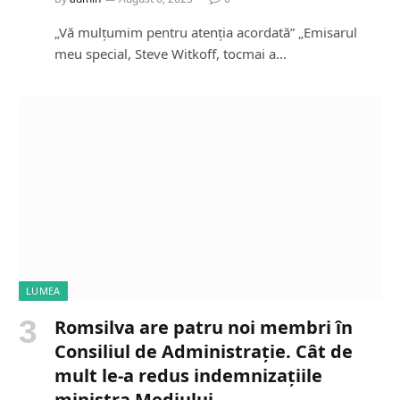
„Vă mulțumim pentru atenția acordată” „Emisarul
meu special, Steve Witkoff, tocmai a…
LUMEA
Romsilva are patru noi membri în
Consiliul de Administrație. Cât de
mult le-a redus indemnizațiile
ministra Mediului