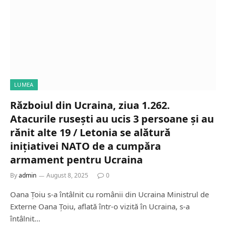
LUMEA
Războiul din Ucraina, ziua 1.262.
Atacurile rusești au ucis 3 persoane și au
rănit alte 19 / Letonia se alătură
inițiativei NATO de a cumpăra
armament pentru Ucraina
By
admin
August 8, 2025
0
Oana Țoiu s-a întâlnit cu românii din Ucraina Ministrul de
Externe Oana Țoiu, aflată într-o vizită în Ucraina, s-a
întâlnit…