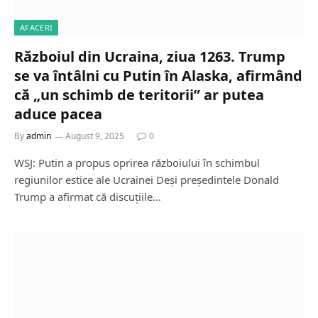
AFACERI
Războiul din Ucraina, ziua 1263. Trump
se va întâlni cu Putin în Alaska, afirmând
că „un schimb de teritorii” ar putea
aduce pacea
By
admin
August 9, 2025
0
WSJ: Putin a propus oprirea războiului în schimbul
regiunilor estice ale Ucrainei Deși președintele Donald
Trump a afirmat că discuțiile…