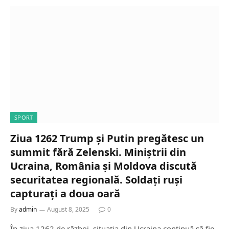
SPORT
Ziua 1262 Trump și Putin pregătesc un
summit fără Zelenski. Miniștrii din
Ucraina, România și Moldova discută
securitatea regională. Soldați ruși
capturați a doua oară
By
admin
August 8, 2025
0
În ziua 1262 de război, situația din Ucraina continuă să fie