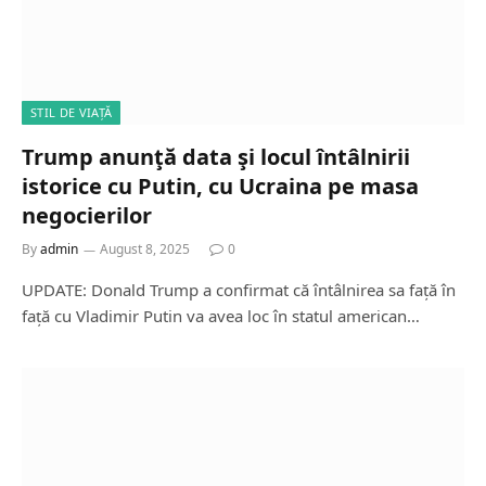
STIL DE VIAȚĂ
Trump anunţă data şi locul întâlnirii
istorice cu Putin, cu Ucraina pe masa
negocierilor
By
admin
August 8, 2025
0
UPDATE: Donald Trump a confirmat că întâlnirea sa față în
față cu Vladimir Putin va avea loc în statul american…