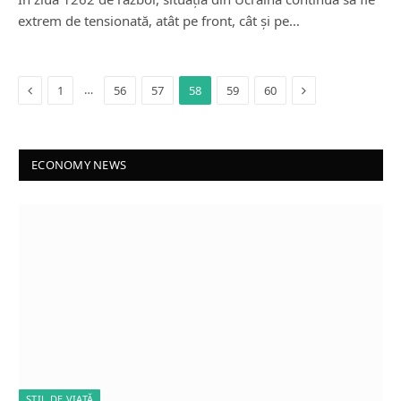
extrem de tensionată, atât pe front, cât și pe…
Previous
Next
…
1
56
57
58
59
60
ECONOMY NEWS
STIL DE VIAȚĂ