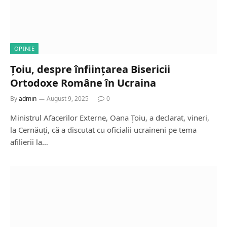
OPINIE
Țoiu, despre înființarea Bisericii
Ortodoxe Române în Ucraina
By
admin
August 9, 2025
0
Ministrul Afacerilor Externe, Oana Țoiu, a declarat, vineri,
la Cernăuți, că a discutat cu oficialii ucraineni pe tema
afilierii la…