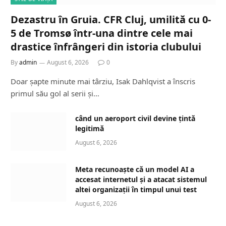
Dezastru în Gruia. CFR Cluj, umilită cu 0-
5 de Tromsø într-una dintre cele mai
drastice înfrângeri din istoria clubului
By
admin
August 6, 2026
0
Doar șapte minute mai târziu, Isak Dahlqvist a înscris
primul său gol al serii și…
când un aeroport civil devine țintă
legitimă
August 6, 2026
Meta recunoaște că un model AI a
accesat internetul și a atacat sistemul
altei organizații în timpul unui test
August 6, 2026