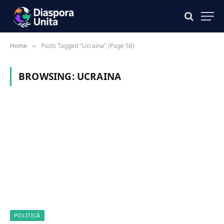
Home
Posts Tagged "Ucraina" (Page 58)
»
BROWSING:
UCRAINA
POLITICĂ