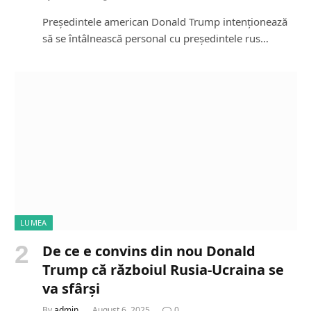
Președintele american Donald Trump intenționează
să se întâlnească personal cu președintele rus…
LUMEA
De ce e convins din nou Donald
Trump că războiul Rusia-Ucraina se
va sfârși
By
admin
August 6, 2025
0