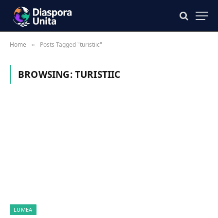
Home
Posts Tagged "turistiic"
»
BROWSING:
TURISTIIC
LUMEA