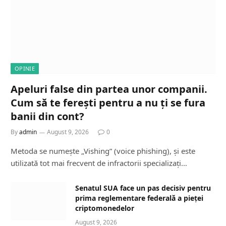
OPINIE
Apeluri false din partea unor companii.
Cum să te ferești pentru a nu ți se fura
banii din cont?
By
admin
August 9, 2026
0
Metoda se numește „Vishing” (voice phishing), și este
utilizată tot mai frecvent de infractorii specializați…
Senatul SUA face un pas decisiv pentru
prima reglementare federală a pieței
criptomonedelor
August 9, 2026