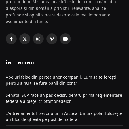
pretutindeni. Misiunea noastră este de a uni românii din
diaspora și din România prin știri relevante, analize
profunde și opinii sincere despre cele mai importante
evenimente din lume.
Facebook
X
Instagram
Pinterest
YouTube
(Twitter)
ÎN TENDINȚE
Apeluri false din partea unor companii. Cum să te ferești
pentru a nu ți se fura banii din cont?
Senatul SUA face un pas decisiv pentru prima reglementare
federală a pieței criptomonedelor
„Antrenamentul” sezonului în Arctica: Un urs polar folosește
un bloc de gheață pe post de halteră