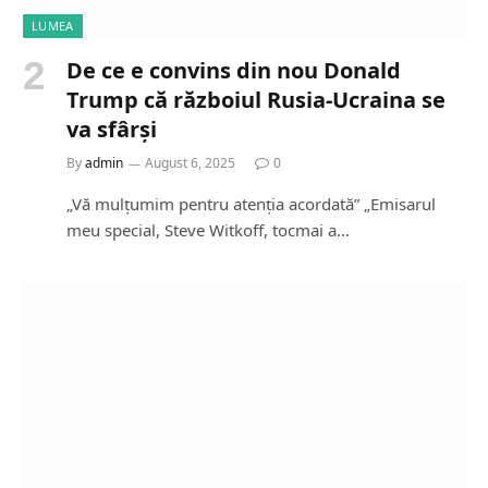
LUMEA
De ce e convins din nou Donald
Trump că războiul Rusia-Ucraina se
va sfârși
By
admin
August 6, 2025
0
„Vă mulțumim pentru atenția acordată” „Emisarul
meu special, Steve Witkoff, tocmai a…