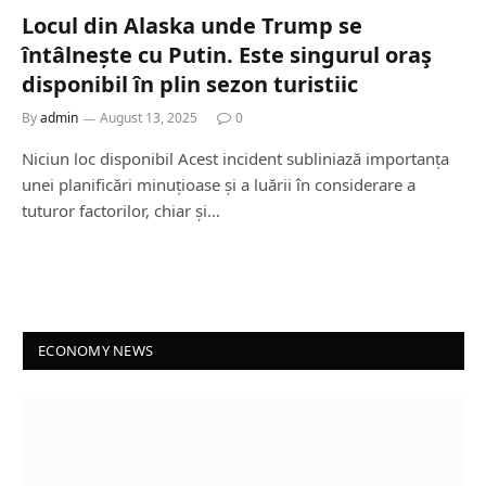
Locul din Alaska unde Trump se
întâlnește cu Putin. Este singurul oraş
disponibil în plin sezon turistiic
By
admin
August 13, 2025
0
Niciun loc disponibil Acest incident subliniază importanța
unei planificări minuțioase și a luării în considerare a
tuturor factorilor, chiar și…
ECONOMY NEWS