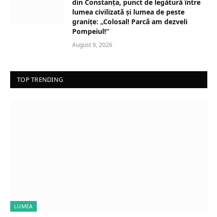
din Constanța, punct de legătură între
lumea civilizată și lumea de peste
granițe: „Colosal! Parcă am dezveli
Pompeiul!“
August 9, 2026
TOP TRENDING
LUMEA