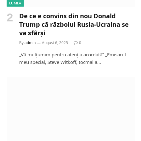
LUMEA
De ce e convins din nou Donald
Trump că războiul Rusia-Ucraina se
va sfârși
By
admin
August 6, 2025
0
„Vă mulțumim pentru atenția acordată” „Emisarul
meu special, Steve Witkoff, tocmai a…