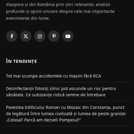
diaspora și din România prin știri relevante, analize
profunde și opinii sincere despre cele mai importante
evenimente din lume.
Facebook
X
Instagram
Pinterest
YouTube
(Twitter)
ÎN TENDINȚE
Tot mai scumpe accidentele cu mașini fără RCA
Dezinfectanții folosiți zilnic pot ascunde un risc pentru
sănătate. Ce substanțe ridică semne de întrebare
Povestea Edificiului Roman cu Mozaic din Constanța, punct
de legătură între lumea civilizată și lumea de peste granițe:
„Colosal! Parcă am dezveli Pompeiul!“