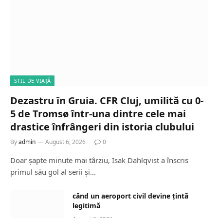
STIL DE VIAȚĂ
Dezastru în Gruia. CFR Cluj, umilită cu 0-
5 de Tromsø într-una dintre cele mai
drastice înfrângeri din istoria clubului
By
admin
August 6, 2026
0
Doar șapte minute mai târziu, Isak Dahlqvist a înscris
primul său gol al serii și…
când un aeroport civil devine țintă
legitimă