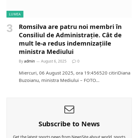
LUMEA
Romsilva are patru noi membri în
Consiliul de Administrație. Cât de
mult le-a redus indemnizațiile
ministra Mediului
By
admin
August 6, 2025
0
Miercuri, 06 August 2025, ora 19:456520 citiriDiana
Buzoianu, ministra Mediului – FOTO…
Subscribe to News
Get the latest sports news from NewsSite about world, sports