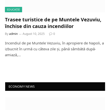
EDUCAȚIE
Trasee turistice de pe Muntele Vezuviu,
închise din cauza incendiilor
By
admin
August 10, 2025
0
Incendiul de pe Muntele Vezuviu, în apropiere de Napoli, a
izbucnit în urmă cu câteva zile și, până sâmbătă după-
amiază,…
ECONOMY NEWS