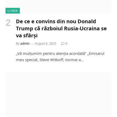
LUMEA
De ce e convins din nou Donald
Trump că războiul Rusia-Ucraina se
va sfârși
By
admin
August 6, 2025
0
„Vă mulțumim pentru atenția acordată” „Emisarul
meu special, Steve Witkoff, tocmai a…