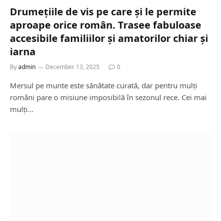
Drumețiile de vis pe care și le permite
aproape orice român. Trasee fabuloase
accesibile familiilor și amatorilor chiar și
iarna
By
admin
December 13, 2025
0
Mersul pe munte este sănătate curată, dar pentru mulți
români pare o misiune imposibilă în sezonul rece. Cei mai
mulți…