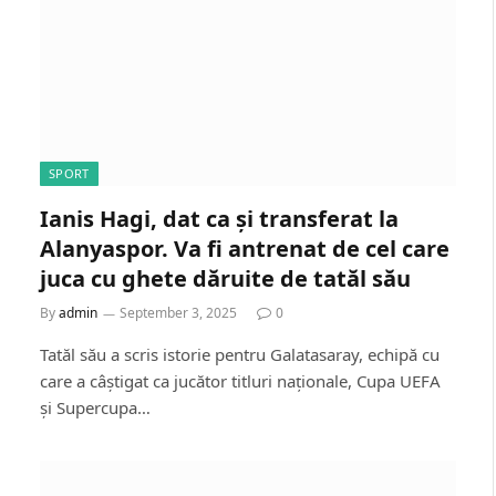
SPORT
Ianis Hagi, dat ca și transferat la
Alanyaspor. Va fi antrenat de cel care
juca cu ghete dăruite de tatăl său
By
admin
September 3, 2025
0
Tatăl său a scris istorie pentru Galatasaray, echipă cu
care a câștigat ca jucător titluri naționale, Cupa UEFA
și Supercupa…