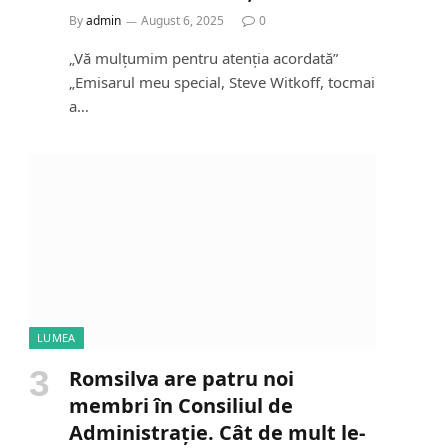
By
admin
August 6, 2025
0
„Vă mulțumim pentru atenția acordată”
„Emisarul meu special, Steve Witkoff, tocmai
a…
LUMEA
Romsilva are patru noi
membri în Consiliul de
Administrație. Cât de mult le-