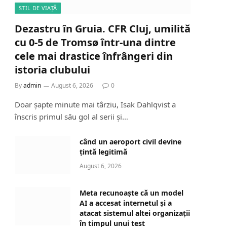
STIL DE VIAȚĂ
Dezastru în Gruia. CFR Cluj, umilită
cu 0-5 de Tromsø într-una dintre
cele mai drastice înfrângeri din
istoria clubului
By
admin
August 6, 2026
0
Doar șapte minute mai târziu, Isak Dahlqvist a
înscris primul său gol al serii și…
când un aeroport civil devine
țintă legitimă
August 6, 2026
Meta recunoaște că un model
AI a accesat internetul și a
atacat sistemul altei organizații
în timpul unui test