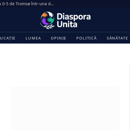
Dezastru în Gruia. CFR Cluj, umilită cu 0-5 de Tromsø într-una dintre cele mai drastice înfrângeri din istoria clubului
UCAȚIE
LUMEA
OPINIE
POLITICĂ
SĂNĂTATE