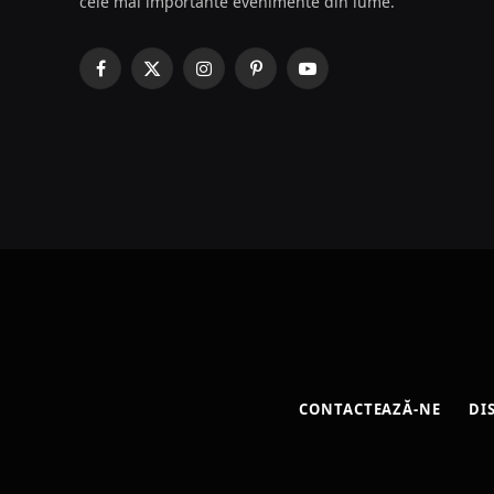
cele mai importante evenimente din lume.
Facebook
X
Instagram
Pinterest
YouTube
(Twitter)
CONTACTEAZĂ-NE
DI