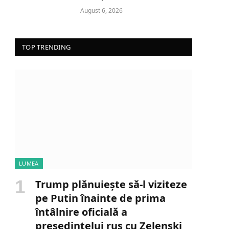
August 6, 2026
TOP TRENDING
LUMEA
Trump plănuiește să-l viziteze
pe Putin înainte de prima
întâlnire oficială a
președintelui rus cu Zelenski