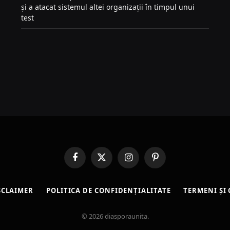
și a atacat sistemul altei organizații în timpul unui
test
Facebook
X
Instagram
Pinterest
(Twitter)
SCLAIMER
POLITICA DE CONFIDENȚIALITATE
TERMENI ȘI 
© 2026 diasporaunita.