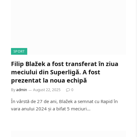
SPORT
Filip Blažek a fost transferat în ziua
meciului din Superligă. A fost
prezentat la noua echipă
By
admin
August 22, 2025
0
În vârstă de 27 de ani, Blažek a semnat cu Rapid în
vara anului 2024 și a bifat 5 meciuri…