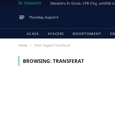
ÎN TENDINȚE
Thursday, August 6
ACASĂ
AFACERI
DIVERTISMENT
ED
Home
Posts Tagged "transferat"
»
BROWSING:
TRANSFERAT