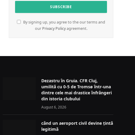
By signing up, you agree to the our terms and
our
Privacy Policy
agreement.
Dezastru în Gruia. CFR Cluj,
umilită cu 0-5 de Tromsø într-una
dintre cele mai drastice înfrângeri
din istoria clubului
August 6, 2026
când un aeroport civil devine țintă
legitimă