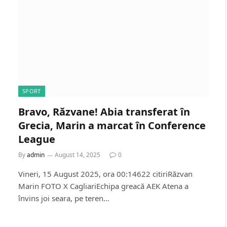
SPORT
Bravo, Răzvane! Abia transferat în
Grecia, Marin a marcat în Conference
League
By
admin
August 14, 2025
0
Vineri, 15 August 2025, ora 00:14622 citiriRăzvan
Marin FOTO X CagliariEchipa greacă AEK Atena a
învins joi seara, pe teren…