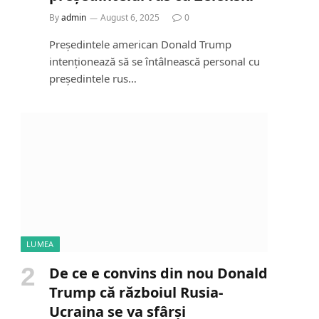
By
admin
August 6, 2025
0
Președintele american Donald Trump
intenționează să se întâlnească personal cu
președintele rus…
LUMEA
De ce e convins din nou Donald
Trump că războiul Rusia-
Ucraina se va sfârși