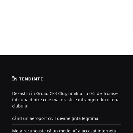
ÎN TENDINȚE
Dezastru în Gruia. CFR Cluj, umilită cu 0-5 de Tromsø
într-una dintre cele mai drastice înfrângeri din istoria
clubului
când un aeroport civil devine țintă legitimă
Meta recunoaște că un model AI a accesat internetul