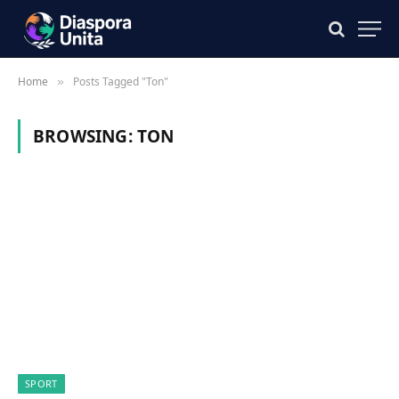
Home
Posts Tagged "Ton"
»
BROWSING:
TON
SPORT