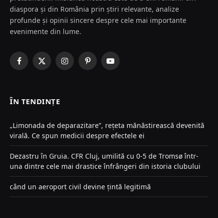
diaspora și din România prin știri relevante, analize
profunde și opinii sincere despre cele mai importante
evenimente din lume.
Facebook
X
Instagram
Pinterest
YouTube
(Twitter)
ÎN TENDINȚE
„Limonada de deparazitare”, rețeta mănăstirească devenită
virală. Ce spun medicii despre efectele ei
Dezastru în Gruia. CFR Cluj, umilită cu 0-5 de Tromsø într-
una dintre cele mai drastice înfrângeri din istoria clubului
când un aeroport civil devine țintă legitimă