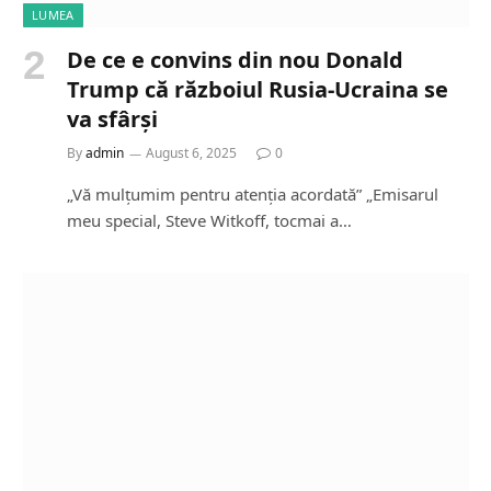
LUMEA
De ce e convins din nou Donald
Trump că războiul Rusia-Ucraina se
va sfârși
By
admin
August 6, 2025
0
„Vă mulțumim pentru atenția acordată” „Emisarul
meu special, Steve Witkoff, tocmai a…