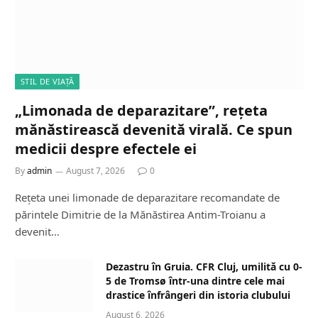
STIL DE VIAȚĂ
„Limonada de deparazitare”, rețeta
mănăstirească devenită virală. Ce spun
medicii despre efectele ei
By
admin
August 7, 2026
0
Rețeta unei limonade de deparazitare recomandate de
părintele Dimitrie de la Mănăstirea Antim-Troianu a
devenit…
Dezastru în Gruia. CFR Cluj, umilită cu 0-
5 de Tromsø într-una dintre cele mai
drastice înfrângeri din istoria clubului
August 6, 2026