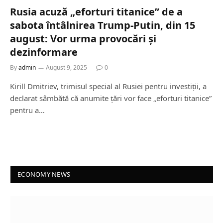
Rusia acuză „eforturi titanice” de a
sabota întâlnirea Trump-Putin, din 15
august: Vor urma provocări și
dezinformare
By
admin
August 9, 2025
0
Kirill Dmitriev, trimisul special al Rusiei pentru investiții, a
declarat sâmbătă că anumite țări vor face „eforturi titanice”
pentru a…
ECONOMY NEWS