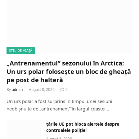
STIL DE VIAȚĂ
„Antrenamentul” sezonului în Arctica:
Un urs polar folosește un bloc de gheață
pe post de halteră
By
admin
August 8, 2026
0
Un urs polar a fost surprins în timpul unei sesiuni
neobișnuite de „antrenament” în largul coastei…
țările UE pot bloca alertele despre
controalele poliției
August 8, 2026