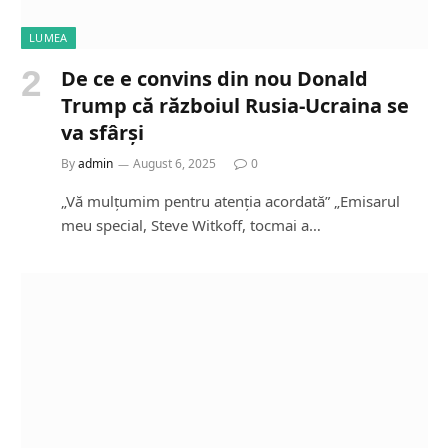
LUMEA
De ce e convins din nou Donald
Trump că războiul Rusia-Ucraina se
va sfârși
By
admin
August 6, 2025
0
„Vă mulțumim pentru atenția acordată” „Emisarul
meu special, Steve Witkoff, tocmai a…