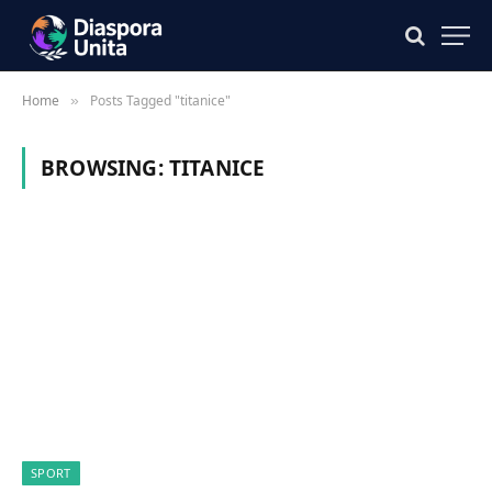
Home
Posts Tagged "titanice"
»
BROWSING:
TITANICE
SPORT