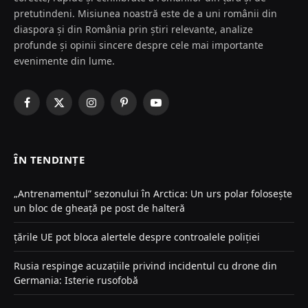
pretutindeni. Misiunea noastră este de a uni românii din
diaspora și din România prin știri relevante, analize
profunde și opinii sincere despre cele mai importante
evenimente din lume.
Facebook
X
Instagram
Pinterest
YouTube
(Twitter)
ÎN TENDINȚE
„Antrenamentul” sezonului în Arctica: Un urs polar folosește
un bloc de gheață pe post de halteră
țările UE pot bloca alertele despre controalele poliției
Rusia respinge acuzațiile privind incidentul cu drone din
Germania: Isterie rusofobă