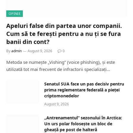
OPINIE
Apeluri false din partea unor companii.
Cum să te ferești pentru a nu ți se fura
banii din cont?
By
admin
August 9, 2026
0
Metoda se numește „Vishing” (voice phishing), și este
utilizată tot mai frecvent de infractorii specializați…
Senatul SUA face un pas decisiv pentru
prima reglementare federală a pieței
criptomonedelor
August 9, 2026
„Antrenamentul” sezonului în Arctica:
Un urs polar folosește un bloc de
gheață pe post de halteră