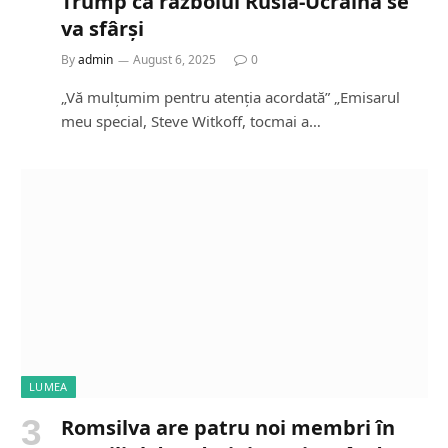
Trump că războiul Rusia-Ucraina se
va sfârși
By
admin
August 6, 2025
0
„Vă mulțumim pentru atenția acordată” „Emisarul
meu special, Steve Witkoff, tocmai a…
LUMEA
Romsilva are patru noi membri în