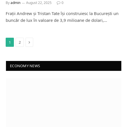
By
admin
August 22, 2025
0
Frații Andrew și Tristan Tate își construiesc la București un
buncăr de lux în valoare de 3,9 milioane de dolari,…
Next
1
2
ECONOMY NEWS