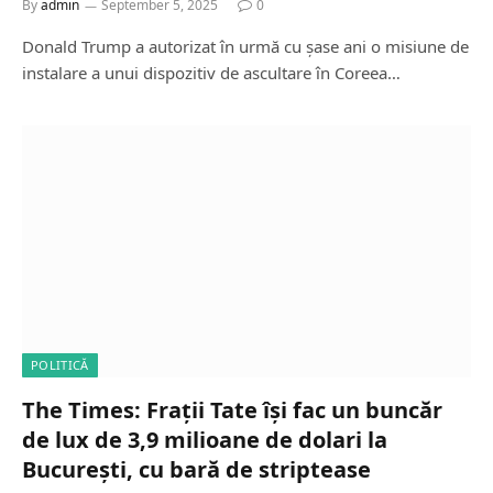
By
admin
September 5, 2025
0
Donald Trump a autorizat în urmă cu șase ani o misiune de
instalare a unui dispozitiv de ascultare în Coreea…
POLITICĂ
The Times: Frații Tate își fac un buncăr
de lux de 3,9 milioane de dolari la
București, cu bară de striptease