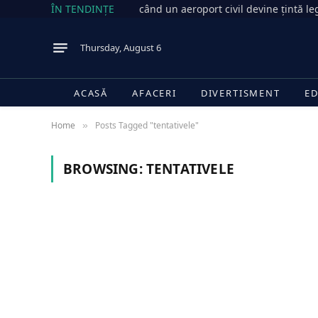
ÎN TENDINȚE
când un aeroport civil devine țintă le
Thursday, August 6
ACASĂ
AFACERI
DIVERTISMENT
ED
Home
Posts Tagged "tentativele"
»
BROWSING:
TENTATIVELE