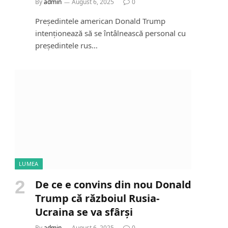
By
admin
August 6, 2025
0
Președintele american Donald Trump
intenționează să se întâlnească personal cu
președintele rus…
LUMEA
De ce e convins din nou Donald
Trump că războiul Rusia-
Ucraina se va sfârși
By
admin
August 6, 2025
0