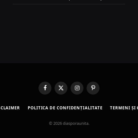
Facebook
X
Instagram
Pinterest
(Twitter)
SCLAIMER
POLITICA DE CONFIDENȚIALITATE
TERMENI ȘI 
© 2026 diasporaunita.