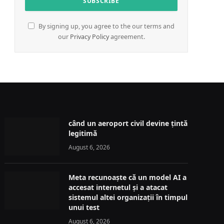
By signing up, you agree to the our terms and
our
Privacy Policy
agreement.
când un aeroport civil devine țintă
legitimă
August 6, 2026
Meta recunoaște că un model AI a
accesat internetul și a atacat
sistemul altei organizații în timpul
unui test
August 6, 2026