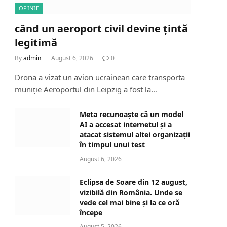
OPINIE
când un aeroport civil devine țintă
legitimă
By
admin
August 6, 2026
0
Drona a vizat un avion ucrainean care transporta
muniție Aeroportul din Leipzig a fost la…
Meta recunoaște că un model
AI a accesat internetul și a
atacat sistemul altei organizații
în timpul unui test
August 6, 2026
Eclipsa de Soare din 12 august,
vizibilă din România. Unde se
vede cel mai bine și la ce oră
începe
August 5, 2026