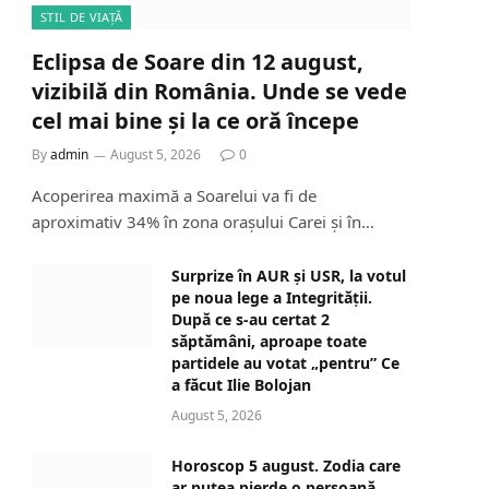
STIL DE VIAȚĂ
Eclipsa de Soare din 12 august,
vizibilă din România. Unde se vede
cel mai bine și la ce oră începe
By
admin
August 5, 2026
0
Acoperirea maximă a Soarelui va fi de
aproximativ 34% în zona orașului Carei și în…
Surprize în AUR și USR, la votul
pe noua lege a Integrității.
După ce s-au certat 2
săptămâni, aproape toate
partidele au votat „pentru” Ce
a făcut Ilie Bolojan
August 5, 2026
Horoscop 5 august. Zodia care
ar putea pierde o persoană