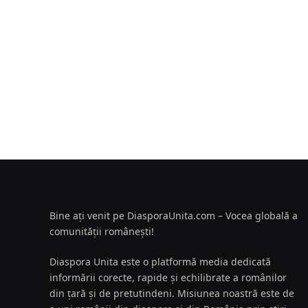
Bine ați venit pe DiasporaUnita.com – Vocea globală a
comunității românești!
Diaspora Unita este o platformă media dedicată
informării corecte, rapide și echilibrate a românilor
din țară și de pretutindeni. Misiunea noastră este de