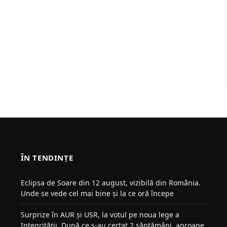
ÎN TENDINȚE
Eclipsa de Soare din 12 august, vizibilă din România.
Unde se vede cel mai bine și la ce oră începe
Surprize în AUR și USR, la votul pe noua lege a
Integrității. După ce s-au certat 2 săptămâni, aproape