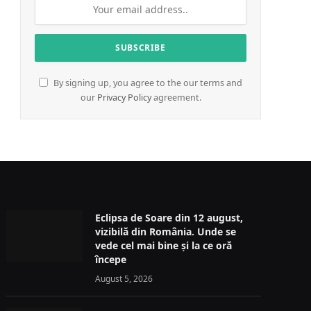
By signing up, you agree to the our terms and
our
Privacy Policy
agreement.
Eclipsa de Soare din 12 august,
vizibilă din România. Unde se
vede cel mai bine și la ce oră
începe
August 5, 2026