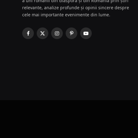
a uni românii din diaspora și din România prin știri
relevante, analize profunde și opinii sincere despre
cele mai importante evenimente din lume.
Facebook
X
Instagram
Pinterest
YouTube
(Twitter)