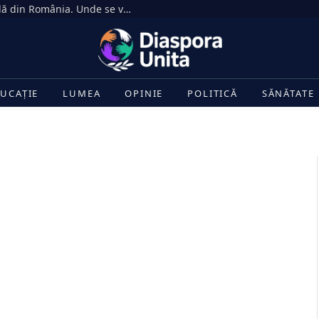
Eclipsa de Soare din 12 august, vizibilă din România. Unde se vede cel mai bine și la ce oră începe
UCAȚIE
LUMEA
OPINIE
POLITICĂ
SĂNĂTATE