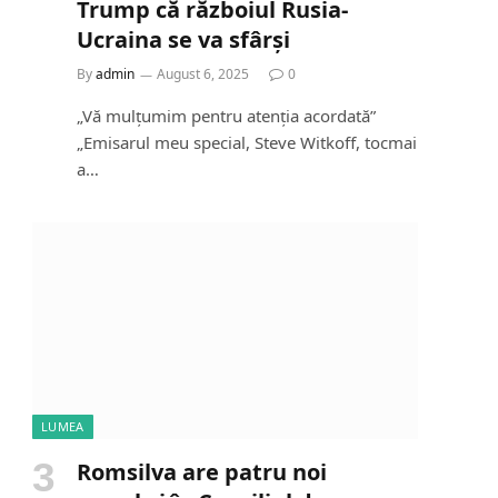
Trump că războiul Rusia-
Ucraina se va sfârși
By
admin
August 6, 2025
0
„Vă mulțumim pentru atenția acordată”
„Emisarul meu special, Steve Witkoff, tocmai
a…
LUMEA
Romsilva are patru noi