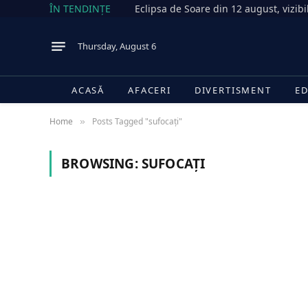
ÎN TENDINȚE
Thursday, August 6
ACASĂ
AFACERI
DIVERTISMENT
ED
Home
Posts Tagged "sufocați"
»
BROWSING:
SUFOCAȚI