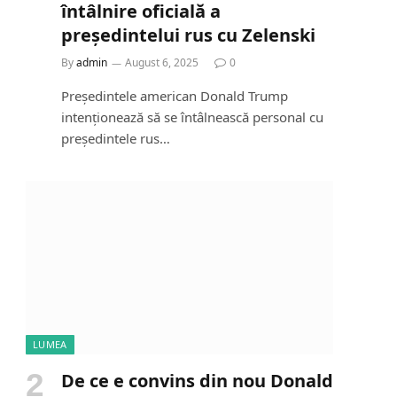
întâlnire oficială a
președintelui rus cu Zelenski
By
admin
August 6, 2025
0
Președintele american Donald Trump
intenționează să se întâlnească personal cu
președintele rus…
LUMEA
De ce e convins din nou Donald