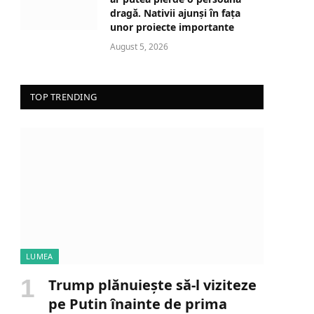
dragă. Nativii ajunși în fața
unor proiecte importante
August 5, 2026
TOP TRENDING
LUMEA
Trump plănuiește să-l viziteze
pe Putin înainte de prima