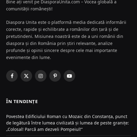
Bine ați venit pe DiasporaUnita.com – Vocea globală a
comunității românești!
Diaspora Unita este o platformă media dedicată informării
corecte, rapide și echilibrate a românilor din țară și de
pretutindeni. Misiunea noastră este de a uni românii din
diaspora și din România prin știri relevante, analize
profunde și opinii sincere despre cele mai importante
evenimente din lume.
Facebook
X
Instagram
Pinterest
YouTube
(Twitter)
ÎN TENDINȚE
Povestea Edificiului Roman cu Mozaic din Constanța, punct
de legătură între lumea civilizată și lumea de peste granițe:
„Colosal! Parcă am dezveli Pompeiul!“