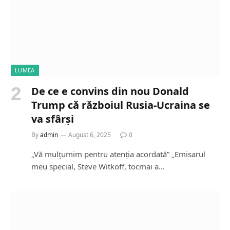
LUMEA
De ce e convins din nou Donald
Trump că războiul Rusia-Ucraina se
va sfârși
By
admin
August 6, 2025
0
„Vă mulțumim pentru atenția acordată” „Emisarul
meu special, Steve Witkoff, tocmai a…