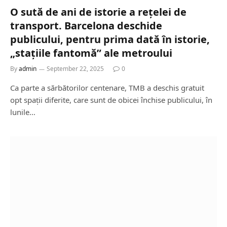
O sută de ani de istorie a rețelei de
transport. Barcelona deschide
publicului, pentru prima dată în istorie,
„stațiile fantomă” ale metroului
By
admin
September 22, 2025
0
Ca parte a sărbătorilor centenare, TMB a deschis gratuit
opt spații diferite, care sunt de obicei închise publicului, în
lunile…