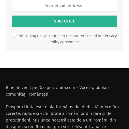
By signing up, you agree to the our terms and our
Privacy
Policy
agreement.
Bine ați venit pe DiasporaUnita.com – Vocea globală a
comunității românești!
Diaspora Unita este o platformă media dedicată informării
corecte, rapide și echilibrate a românilor din țară și de
pretutindeni. Misiunea noastră este de a uni românii din
diaspora și din România prin știri relevante, analize