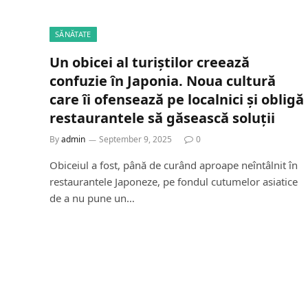
SĂNĂTATE
Un obicei al turiștilor creează
confuzie în Japonia. Noua cultură
care îi ofensează pe localnici și obligă
restaurantele să găsească soluții
By
admin
September 9, 2025
0
Obiceiul a fost, până de curând aproape neîntâlnit în
restaurantele Japoneze, pe fondul cutumelor asiatice
de a nu pune un…