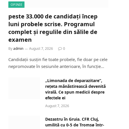
OPINIE
peste 33.000 de candidați încep
luni probele scrise. Programul
complet și regulile din sălile de
examen
By
admin
August 7, 2026
0
Candidații susțin fie toate probele, fie doar pe cele
nepromovate în sesiunile anterioare, în funcție…
„Limonada de deparazitare”,
rețeta mănăstirească devenită
virală. Ce spun medicii despre
efectele ei
August 7, 2026
Dezastru în Gruia. CFR Cluj,
umilită cu 0-5 de Tromsø într-