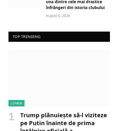
una dintre cele mai drastice
înfrângeri din istoria clubului
August 6, 2026
TOP TRENDING
LUMEA
Trump plănuiește să-l viziteze
pe Putin înainte de prima
întâlnire oficială a