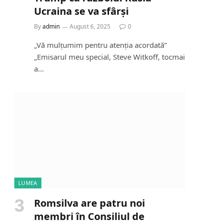
Ucraina se va sfârși
By
admin
August 6, 2025
0
„Vă mulțumim pentru atenția acordată”
„Emisarul meu special, Steve Witkoff, tocmai
a…
LUMEA
Romsilva are patru noi
membri în Consiliul de