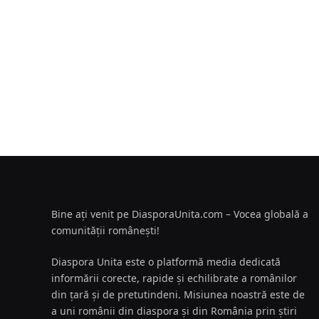
Bine ați venit pe DiasporaUnita.com – Vocea globală a
comunității românești!
Diaspora Unita este o platformă media dedicată
informării corecte, rapide și echilibrate a românilor
din țară și de pretutindeni. Misiunea noastră este de
a uni românii din diaspora și din România prin știri