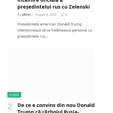
președintelui rus cu Zelenski
By
admin
August 6, 2025
0
Președintele american Donald Trump
intenționează să se întâlnească personal cu
președintele rus…
LUMEA
De ce e convins din nou Donald
Trump că războiul Rusia-