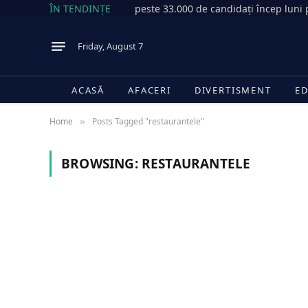
ÎN TENDINȚE
Friday, August 7
ACASĂ
AFACERI
DIVERTISMENT
ED
Home
Posts Tagged "restaurantele"
»
BROWSING:
RESTAURANTELE