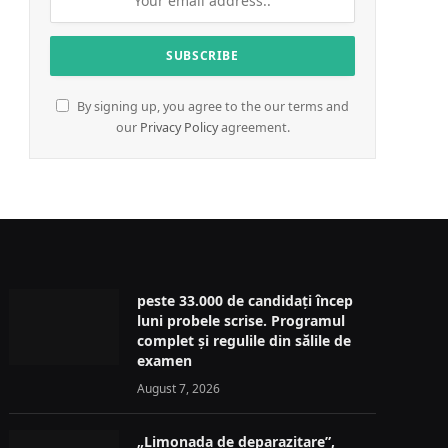
By signing up, you agree to the our terms and
our
Privacy Policy
agreement.
peste 33.000 de candidați încep
luni probele scrise. Programul
complet și regulile din sălile de
examen
August 7, 2026
„Limonada de deparazitare”,