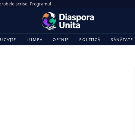
peste 33.000 de candidați încep luni probele scrise. Programul complet și regulile din sălile de examen
UCAȚIE
LUMEA
OPINIE
POLITICĂ
SĂNĂTATE