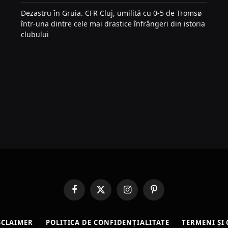
Dezastru în Gruia. CFR Cluj, umilită cu 0-5 de Tromsø
într-una dintre cele mai drastice înfrângeri din istoria
clubului
Facebook
X
Instagram
Pinterest
(Twitter)
SCLAIMER
POLITICA DE CONFIDENȚIALITATE
TERMENI ȘI 