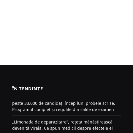
ÎN TENDINȚE
peste 33.000 de candidați încep luni probele scrise.
Programul complet și regulile din sălile de examen
„Limonada de deparazitare”, rețeta mănăstirească
devenită virală. Ce spun medicii despre efectele ei