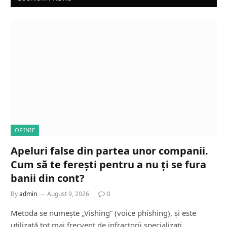
OPINIE
Apeluri false din partea unor companii.
Cum să te ferești pentru a nu ți se fura
banii din cont?
By
admin
August 9, 2026
0
Metoda se numește „Vishing” (voice phishing), și este
utilizată tot mai frecvent de infractorii specializați…