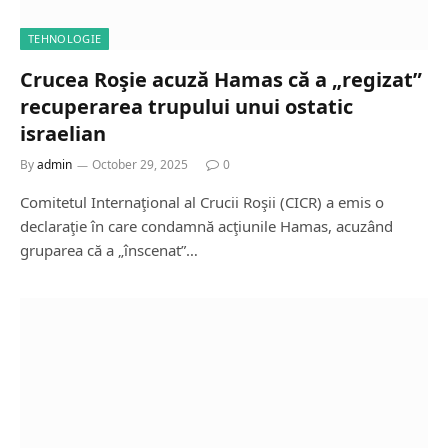
TEHNOLOGIE
Crucea Roşie acuză Hamas că a „regizat”
recuperarea trupului unui ostatic
israelian
By
admin
October 29, 2025
0
Comitetul Internaţional al Crucii Roşii (CICR) a emis o
declaraţie în care condamnă acţiunile Hamas, acuzând
gruparea că a „înscenat”…