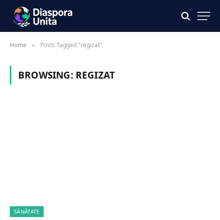
Home
Posts Tagged "regizat"
»
BROWSING:
REGIZAT
SĂNĂTATE