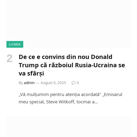
LUMEA
De ce e convins din nou Donald
Trump că războiul Rusia-Ucraina se
va sfârși
By
admin
August 6, 2025
0
„Vă mulțumim pentru atenția acordată” „Emisarul
meu special, Steve Witkoff, tocmai a…