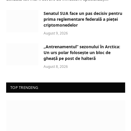
Senatul SUA face un pas decisiv pentru
prima reglementare federală a pieței
criptomonedelor
August 9, 2026
„Antrenamentul” sezonului în Arctica:
Un urs polar folosește un bloc de
gheață pe post de halteră
August 8, 2026
TOP TRENDING