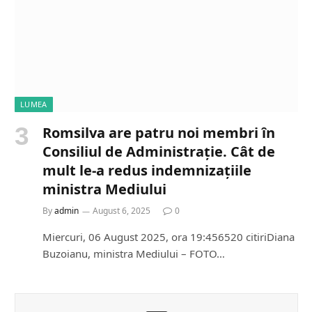
LUMEA
Romsilva are patru noi membri în
Consiliul de Administrație. Cât de
mult le-a redus indemnizațiile
ministra Mediului
By
admin
August 6, 2025
0
Miercuri, 06 August 2025, ora 19:456520 citiriDiana
Buzoianu, ministra Mediului – FOTO…