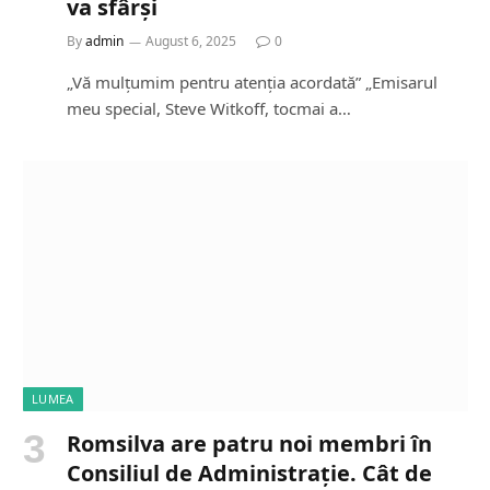
va sfârși
By
admin
August 6, 2025
0
„Vă mulțumim pentru atenția acordată” „Emisarul
meu special, Steve Witkoff, tocmai a…
LUMEA
Romsilva are patru noi membri în
Consiliul de Administrație. Cât de