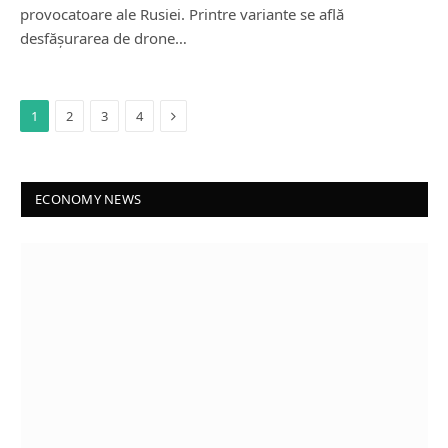
provocatoare ale Rusiei. Printre variante se află
desfășurarea de drone…
Next
1
2
3
4
ECONOMY NEWS