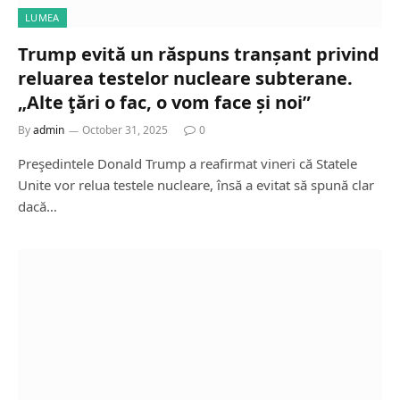
LUMEA
Trump evită un răspuns tranșant privind
reluarea testelor nucleare subterane.
„Alte ţări o fac, o vom face și noi”
By
admin
October 31, 2025
0
Preşedintele Donald Trump a reafirmat vineri că Statele
Unite vor relua testele nucleare, însă a evitat să spună clar
dacă…