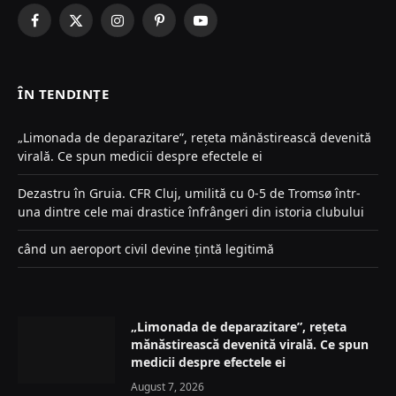
Facebook
X
Instagram
Pinterest
YouTube
(Twitter)
ÎN TENDINȚE
„Limonada de deparazitare”, rețeta mănăstirească devenită
virală. Ce spun medicii despre efectele ei
Dezastru în Gruia. CFR Cluj, umilită cu 0-5 de Tromsø într-
una dintre cele mai drastice înfrângeri din istoria clubului
când un aeroport civil devine țintă legitimă
„Limonada de deparazitare”, rețeta
mănăstirească devenită virală. Ce spun
medicii despre efectele ei
August 7, 2026