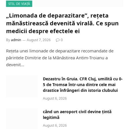
STIL DE VIAȚĂ
„Limonada de deparazitare”, rețeta
mănăstirească devenită virală. Ce spun
medicii despre efectele ei
By
admin
August 7, 2026
0
Rețeta unei limonade de deparazitare recomandate de
părintele Dimitrie de la Mănăstirea Antim-Troianu a
devenit…
Dezastru în Gruia. CFR Cluj, umilită cu 0-
5 de Tromsø într-una dintre cele mai
drastice înfrângeri din istoria clubului
August 6, 2026
când un aeroport civil devine țintă
legitimă
August 6, 2026