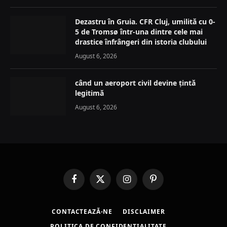
Dezastru în Gruia. CFR Cluj, umilită cu 0-
5 de Tromsø într-una dintre cele mai
drastice înfrângeri din istoria clubului
August 6, 2026
când un aeroport civil devine țintă
legitimă
August 6, 2026
Facebook
X
Instagram
Pinterest
(Twitter)
CONTACTEAZĂ-NE
DISCLAIMER
POLITICA DE CONFIDENȚIALITATE