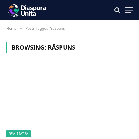
Home
Posts Tagged "răspuns"
»
BROWSING:
RĂSPUNS
REALITATEA