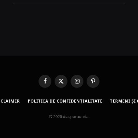
Facebook
X
Instagram
Pinterest
(Twitter)
SCLAIMER
POLITICA DE CONFIDENȚIALITATE
TERMENI ȘI 
© 2026 diasporaunita.