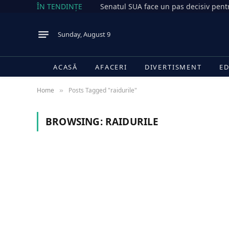
ÎN TENDINȚE
Sunday, August 9
ACASĂ
AFACERI
DIVERTISMENT
ED
Home
Posts Tagged "raidurile"
»
BROWSING:
RAIDURILE