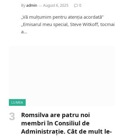
By
admin
August 6, 2025
0
„Vă mulțumim pentru atenția acordată”
„Emisarul meu special, Steve Witkoff, tocmai
a…
LUMEA
Romsilva are patru noi
membri în Consiliul de
Administrație. Cât de mult le-