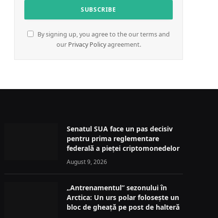
By signing up, you agree to the our terms and
our
Privacy Policy
agreement.
Senatul SUA face un pas decisiv
pentru prima reglementare
federală a pieței criptomonedelor
August 9, 2026
„Antrenamentul” sezonului în
Arctica: Un urs polar folosește un
bloc de gheață pe post de halteră