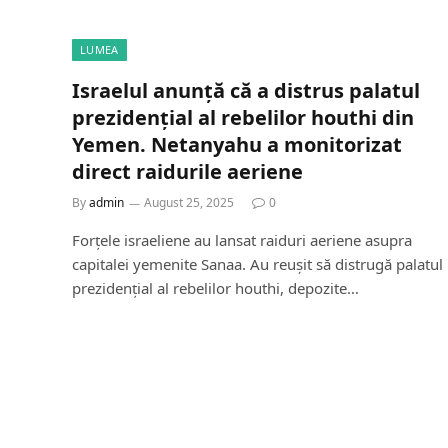
LUMEA
Israelul anunță că a distrus palatul
prezidențial al rebelilor houthi din
Yemen. Netanyahu a monitorizat
direct raidurile aeriene
By
admin
August 25, 2025
0
Forțele israeliene au lansat raiduri aeriene asupra
capitalei yemenite Sanaa. Au reușit să distrugă palatul
prezidențial al rebelilor houthi, depozite…