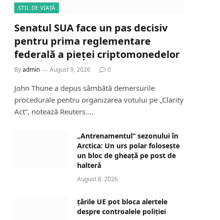
STIL DE VIAȚĂ
Senatul SUA face un pas decisiv
pentru prima reglementare
federală a pieței criptomonedelor
By
admin
August 9, 2026
0
John Thune a depus sâmbătă demersurile
procedurale pentru organizarea votului pe „Clarity
Act”, notează Reuters.…
„Antrenamentul” sezonului în
Arctica: Un urs polar folosește
un bloc de gheață pe post de
halteră
August 8, 2026
țările UE pot bloca alertele
despre controalele poliției