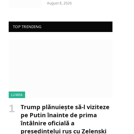
August 8, 2026
TOP TRENDING
LUMEA
Trump plănuiește să-l viziteze
pe Putin înainte de prima
întâlnire oficială a
președintelui rus cu Zelenski