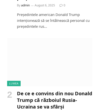
By
admin
August 6, 2025
0
Președintele american Donald Trump
intenționează să se întâlnească personal cu
președintele rus…
LUMEA
De ce e convins din nou Donald
Trump că războiul Rusia-
Ucraina se va sfârși