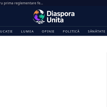
Senatul SUA face un pas decisiv pentru prima reglementare federală a pieței criptomonedelor
UCAȚIE
LUMEA
OPINIE
POLITICĂ
SĂNĂTATE