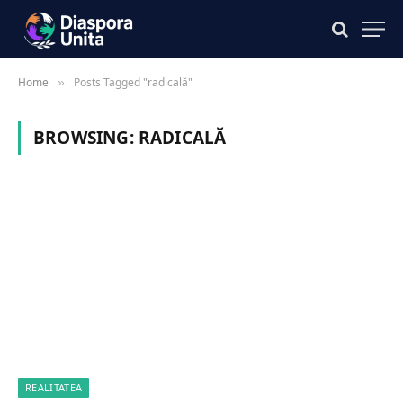
Home
Posts Tagged "radicală"
»
BROWSING:
RADICALĂ
REALITATEA