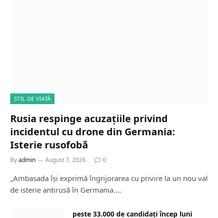
STIL DE VIAȚĂ
Rusia respinge acuzațiile privind
incidentul cu drone din Germania:
Isterie rusofobă
By
admin
August 7, 2026
0
„Ambasada își exprimă îngrijorarea cu privire la un nou val
de isterie antirusă în Germania.…
peste 33.000 de candidați încep luni