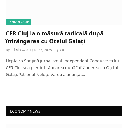
TEHNOLOGIE
CFR Cluj ia o măsură radicală după
înfrângerea cu Oțelul Galați
By
admin
August 25, 2025
0
Hepta.ro Sprijină jurnalismul independent Conducerea lui
CFR Cluj și-a pierdut răbdarea după înfrângerea cu Oțelul
Galați.Patronul Neluțu Varga a anunțat…
ECONOMY NEWS