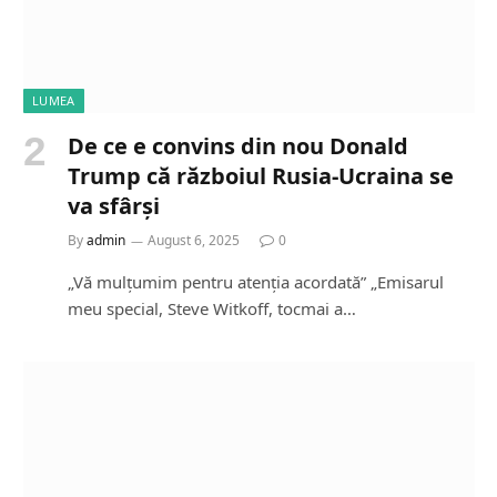
LUMEA
De ce e convins din nou Donald
Trump că războiul Rusia-Ucraina se
va sfârși
By
admin
August 6, 2025
0
„Vă mulțumim pentru atenția acordată” „Emisarul
meu special, Steve Witkoff, tocmai a…