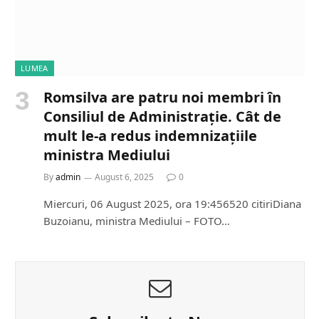
LUMEA
Romsilva are patru noi membri în
Consiliul de Administrație. Cât de
mult le-a redus indemnizațiile
ministra Mediului
By
admin
August 6, 2025
0
Miercuri, 06 August 2025, ora 19:456520 citiriDiana
Buzoianu, ministra Mediului – FOTO…