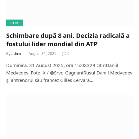
SPORT
Schimbare după 8 ani. Decizia radicală a
fostului lider mondial din ATP
By
admin
August 31, 2025
0
Duminica, 31 August 2025, ora 15:08329 citiriDaniil
Medvedev. Foto: X / @Srvc_GagnantRusul Daniil Medvedev
şi antrenorul său francez Gilles Cervara…