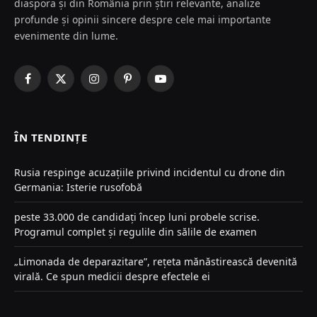
diaspora și din România prin știri relevante, analize
profunde și opinii sincere despre cele mai importante
evenimente din lume.
Facebook
X
Instagram
Pinterest
YouTube
(Twitter)
ÎN TENDINȚE
Rusia respinge acuzațiile privind incidentul cu drone din
Germania: Isterie rusofobă
peste 33.000 de candidați încep luni probele scrise.
Programul complet și regulile din sălile de examen
„Limonada de deparazitare”, rețeta mănăstirească devenită
virală. Ce spun medicii despre efectele ei