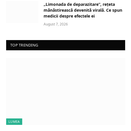
„Limonada de deparazitare”, rețeta
mănăstirească devenită virală. Ce spun
medicii despre efectele ei
August 7, 2026
TOP TRENDING
LUMEA