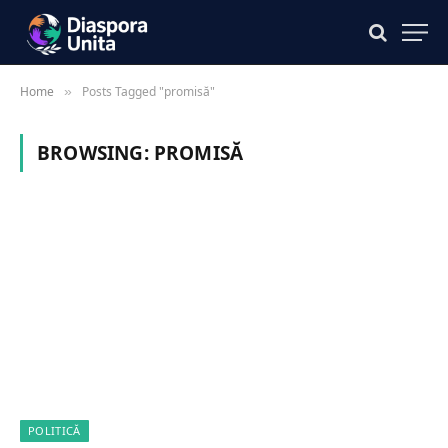
Home
Posts Tagged "promisă"
»
BROWSING:
PROMISĂ
POLITICĂ